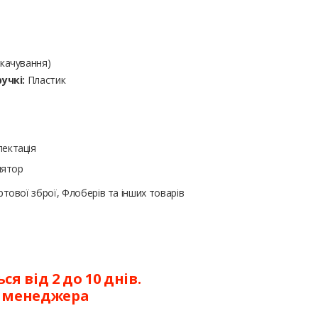
качування)
учкі:
Пластик
ектація
лятор
тової зброї, Флоберів та інших товарів
я від 2 до 10 днів.
у менеджера