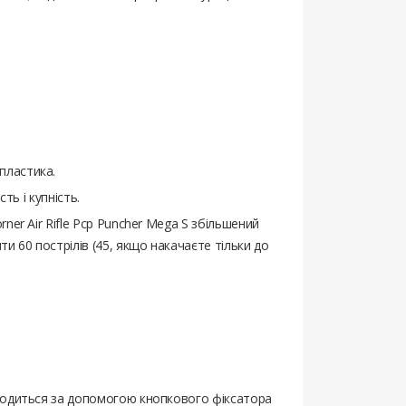
пластика.
ть і купність.
ner Air Rifle Pcp Puncher Mega S збільшений
и 60 пострілів (45, якщо накачаєте тільки до
роводиться за допомогою кнопкового фіксатора