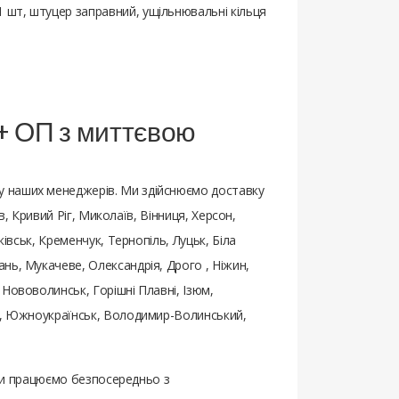
1 шт, штуцер заправний, ущільнювальні кільця
r + ОП з миттєвою
 наших менеджерів. Ми здійснюємо доставку
в, Кривий Ріг, Миколаїв, Вінниця, Херсон,
івськ, Кременчук, Тернопіль, Луцьк, Біла
нь, Мукачеве, Олександрія, Дрого , Ніжин,
Нововолинськ, Горішні Плавні, Ізюм,
ьк, Южноукраїнськ, Володимир-Волинський,
о ми працюємо безпосередньо з