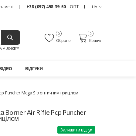
+38 (097) 498-39-50
ОПТ
ь мені
UA
0
0
Обране
Кошик
A MUSHKE!™
ВІДЕО
ВІДГУКИ
 Pcp Puncher Mega S з оптичним прицілом
 Borner Air Rifle Pcp Puncher
ицілом
Залишити відгук