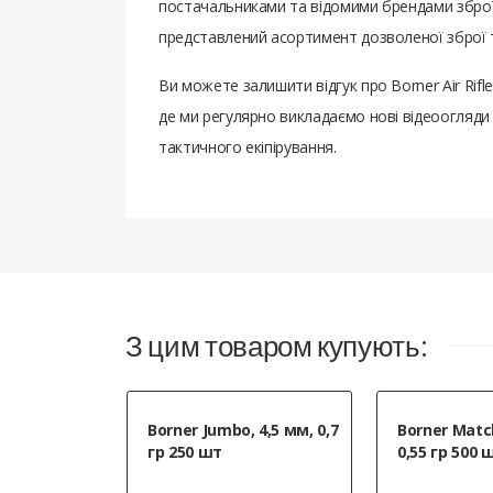
постачальниками та відомими брендами зброї,
представлений асортимент дозволеної зброї т
Ви можете залишити відгук про Borner Air Rif
де ми регулярно викладаємо нові відеоогляди 
тактичного екіпірування.
З цим товаром купують:
Borner Jumbo, 4,5 мм, 0,7
Borner Match
гр 250 шт
0,55 гр 500 