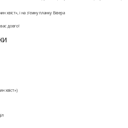
н хвіст», і на з'ємну планку Вівера
 вас довго!
ки
ин хвіст»)
іл