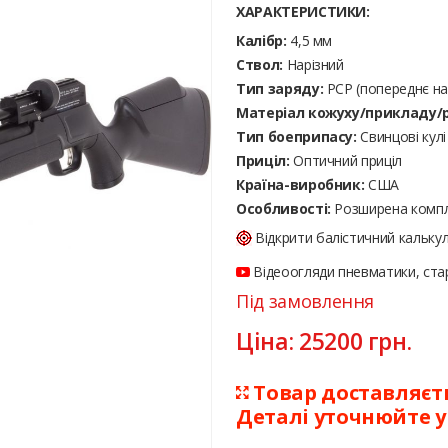
ХАРАКТЕРИСТИКИ:
Калібр:
4,5 мм
Ствол:
Нарізний
Тип заряду:
PCP (попереднє на
Матеріал кожуху/прикладу/р
Тип боеприпасу:
Cвинцові кулі
Приціл:
Оптичний приціл
Країна-виробник:
США
Особливості:
Розширена компл
Відкрити балістичний кальку
Відеоогляди пневматики, стар
Під замовлення
Ціна:
25200
грн.
Товар доставляєтьс
Деталі уточнюйте 