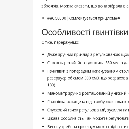
зброярів. Можна сказати, що вона зібрала в с
##CC0000|Комлектується прицілом##
Особливості гвинтівки
Отже, перерахуємо:
Дуже зручний приклад з регульованою щоко
Ствол нарізний, його довжина 580 мм, а для 
Гвинтівки з попереднім накачуванням стріля
резервуар об'ємом 330 см3, що розраховани
180).
Манометр зручно розташований у нижній ча
Гвинтівка оснащена підстовбурною планкою
Спусковий гачок регульований, зусилля нат
Цікава особливість - ви можете регулювати
Висоту гребеня прикладу можна підігнати п