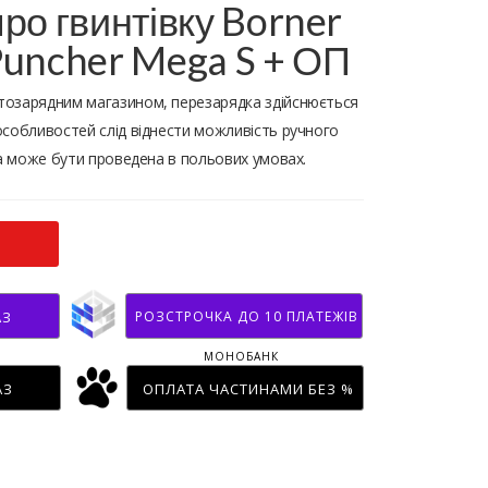
ро гвинтівку Borner
 Puncher Mega S + ОП
тозарядним магазином, перезарядка здійснюється
особливостей слід віднести можливість ручного
ка може бути проведена в польових умовах.
РОЗСТРОЧКА ДО 10 ПЛАТЕЖІВ
АЗ
МОНОБАНК
АЗ
ОПЛАТА ЧАСТИНАМИ БЕЗ %