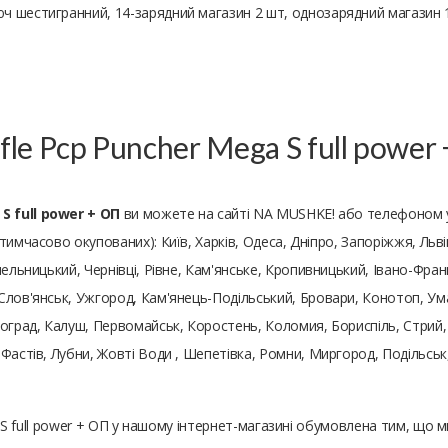
юч шестигранний, 14-зарядний магазин 2 шт, однозарядний магазин 
ifle Pcp Puncher Mega S full powe
 S full power + ОП
ви можете на сайті NA MUSHKE! або телефоном у
м тимчасово окупованих): Київ, Харків, Одеса, Дніпро, Запоріжжя, Льві
ельницький, Чернівці, Рівне, Кам'янське, Кропивницький, Івано-Франк
Слов'янськ, Ужгород, Кам'янець-Подільський, Бровари, Конотоп, Ума
оград, Калуш, Первомайськ, Коростень, Коломия, Бориспіль, Стрий, 
 Фастів, Лубни, Жовті Води , Шепетівка, Ромни, Миргород, Подільс
ga S full power + ОП у нашому інтернет-магазині обумовлена ​​тим, щ