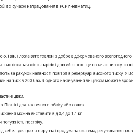
обі всі сучасні напрацювання в РСР пневматиці.
ю. І він, і ложа виготовлені з добре відформованого всепогодного 
гвинтівки наявність нарізів і довгий ствол - це означає високу точніс
ють за рахунок наявності повітря в резервуарі високого тиску. У Bor
й на тиск в 200 бар. З одного накачування ви цілком можете зробит
стині цівки.
 Пікатіні для тактичного обвісу або сошок.
искання можна виставити від 0,4 до 1,1 кг.
 потужність пострілу.
ід себе, і для цього є зручна і продумана система, регулювання п