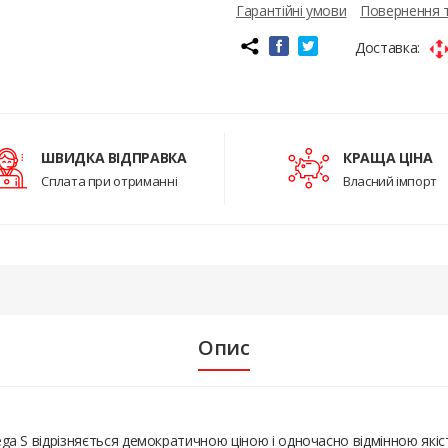
Гарантійні умови
Повернення 
Доставка:
ШВИДКА ВІДПРАВКА
КРАЩА ЦІНА
Сплата при отриманні
Власний імпорт
Опис
Mega S відрізняється демократичною ціною і одночасно відмінною які