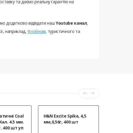
оставку та даємо реальну гарантію на
уємо додатково відвідати наш
Youtube канал
,
ої, наприклад,
Флоберів
, туристичного та
атичні Coal
H&N Excite Spike, 4,5
Приціл оп
Кал. 4.5 мм.
мм,0,56г, 400 шт
Optics AR 
г. 400 шт уп
Duplex