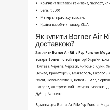
Комплект поставки: гвинтівка, паспорт, кл
Вага, г: 3500
Матеріал прикладу: пластик
Країна-виробник товару: США
Як купити Borner Air R
доставкою?
Замовити
Borner Air Rifle Pcp Puncher Mega
товарів
Borner
по всій території України (крі
Полтава, Чернігів, Черкаси, Житомир, Суми, Хм
Церква, Краматорськ, Мелітополь, Нікополь, 
Ізмаїл, Новомосковськ, Ковель, Сміла, Червон
Білгород-Дністровський, Охтирка, Марганець,
Дубно, Вишневе.
Відмінна ціна Borner Air Rifle Pcp Puncher Me