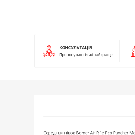
КОНСУЛЬТАЦІЯ
Пропонуємо тількі найкраще
Серед гвинтівок Borner Air Rifle Pcp Puncher 