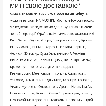
миттєвою доставкою?
Замовити
Сошки Buvele WZ-0079 на антабку
ви
можете на сайті NA MUSHKE! або телефоном у наших
менеджерів. Ми здійснюємо доставку товарів
Buvele
по всій території України (крім тимчасово окупованих):
Київ, Харків, Одеса, Дніпро, Запоріжжя, Львів, Кривий
Ріг, Миколаїв, Вінниця, Херсон, Полтава, Чернігів,
Черкаси, Житомир, Суми, Хмельницький, Чернівці,
Рівне, Кам'янське, Кропивницький, Івано-Франківськ,
Кременчук, Тернопіль, Луцьк, Біла Церква,
Краматорськ, Мелітополь, Нікополь, Слов'янськ,
Ужгород, Кам'янець-Подільський, Бровари, Конотоп,
Умань, Мукачеве, Олександрія, Дрого , Ніжин, Ізмаїл,
Новомосковськ, Ковель, Сміла, Червоноград, Калуш,
Первомайськ, Коростень, Коломия, Бориспіль, Стрий,