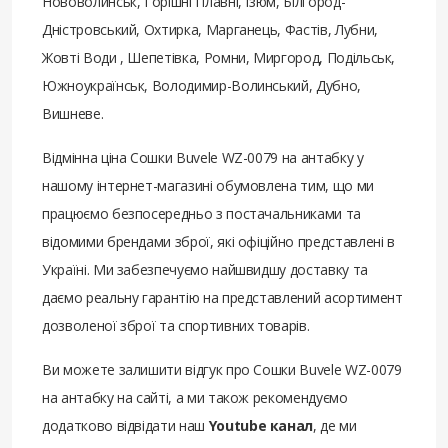
Нововолинськ, Горішні Плавні, Ізюм, Білгород-
Дністровський, Охтирка, Марганець, Фастів, Лубни,
Жовті Води , Шепетівка, Ромни, Миргород, Подільськ,
Южноукраїнськ, Володимир-Волинський, Дубно,
Вишневе.
Відмінна ціна Сошки Buvele WZ-0079 на антабку у
нашому інтернет-магазині обумовлена ​​тим, що ми
працюємо безпосередньо з постачальниками та
відомими брендами зброї, які офіційно представлені в
Україні. Ми забезпечуємо найшвидшу доставку та
даємо реальну гарантію на представлений асортимент
дозволеної зброї та спортивних товарів.
Ви можете залишити відгук про Сошки Buvele WZ-0079
на антабку на сайті, а ми також рекомендуємо
додатково відвідати наш
Youtube канал
, де ми