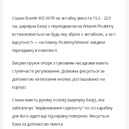
Сошки Buvele WZ-0079 на антабку (висота 15.2 - 22.9
см, шарнірна база) з перехідником на Weaver/Picatinny
встановлюються на будь-яку зброю з антабкою, а за її
відсутності — на планку Picatinny/Weaver завдяки
перехіднику в комплекті.
Висувні пружні опори з гумовими насадками мають
ступінчасте регулювання. Довжина фіксується за
допомогою натискання кнопки, розташованої на
корпусі.
Сошки мають рухому основу (шарнірну базу), яка
забезпечує "вирівнювання горизонту" по осі карабіну
для його адаптації під нерівну поверхню. Фіксується
база за допомогою гвинта.