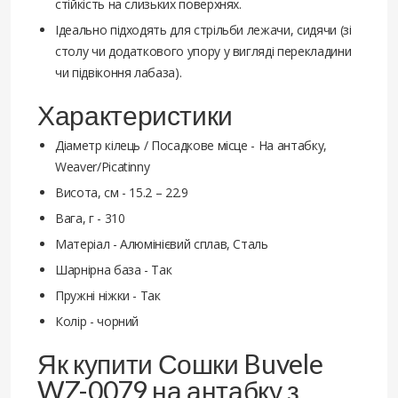
стійкість на слизьких поверхнях.
Ідеально підходять для стрільби лежачи, сидячи (зі
столу чи додаткового упору у вигляді перекладини
чи підвіконня лабаза).
Характеристики
Діаметр кілець / Посадкове місце - На антабку,
Weaver/Picatinny
Висота, см - 15.2 – 22.9
Вага, г - 310
Матеріал - Алюмінієвий сплав, Сталь
Шарнірна база - Так
Пружні ніжки - Так
Колір - чорний
Як купити Сошки Buvele
WZ-0079 на антабку з