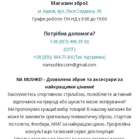
Магазин зброї:
м. Харків, вул. Леся Сердюка, 36
Графік роботи: ПН-НД з 9:00 до 19:00
Потрібна допомога?
+38 (097) 498-39-50
(ОПТ)
+38 (050) 444-71-84 (Тех. підтримка)
namushke.com@gmail.com
NA MUSHKE! - Дозволена зброя та аксесуари за
найкращими цінами!
Захоплюєтесь спортивною стрільбою, полюбляєте активний
відпочинок на природі або шукаєте якісне екіпірування?
Ми пропонуємо кращий вибір товарів! В нашому магазині Ви
можете замовити оригінальну пневматичну зброю, стартові
пістолети, Флобери, ММГ за найкращою ціною. Професійна
консультація та якісний сервіс для покупців!
Швидка доставка по Україні та гнучка система знижок.