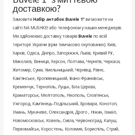
доставкою?
Замовити
Набір антабок Buvele 1"
ви можете на
сайті NA MUSHKE! або телефоном у наших менеджерів.
Ми здійснюємо доставку товарів
Buvele
по всій
території України (крім тимчасово окупованих): Київ,
Харків, Одеса, Дніпро, Запоріжжя, Львів, Кривий Ріг,
Миколаїв, Вінниця, Херсон, Полтава, Чернігів, Черкаси,
Житомир, Суми, Хмельницький, Чернівці, Рівне,
Кам'янське, Кропивницький, Івано-Франківськ,
Кременчук, Тернопіль, Луцьк, Біла Церква,
Краматорськ, Мелітополь, Нікополь, Слов'янськ,
Ужгород, Кам'янець-Подільський, Бровари, Конотоп,
Умань, Мукачеве, Олександрія, Дрого , Ніжин, Ізмаїл,
Новомосковськ, Ковель, Сміла, Червоноград, Калуш,
Первомайськ, Коростень, Коломия, Бориспіль, Стрий,