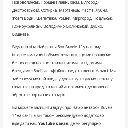
Нововолинськ, Горішні Плавні, Ізюм, Білгород-
Дністровський, Охтирка, Марганець, Фастів, Лубни,
Жовті Води , Шепетівка, Ромни, Миргород, Подільськ,
Южноукраїнськ, Володимир-Волинський, Дубно,
Вишневе.
Відмінна ціна Набір антабок Buvele 1" у нашому
інтернет-магазині обумовлена ​​тим, що ми працюємо
безпосередньо з постачальниками та відомими
брендами зброї, які офіційно представлені в Україні. Ми
забезпечуємо найшвидшу доставку та даємо реальну
гарантію на представлений асортимент дозволеної
зброї та спортивних товарів.
Ви можете залишити відгук про Набір антабок Buvele
1" на сайті, а ми також рекомендуємо додатково
відвідати наш
Youtube канал
, де ми регулярно