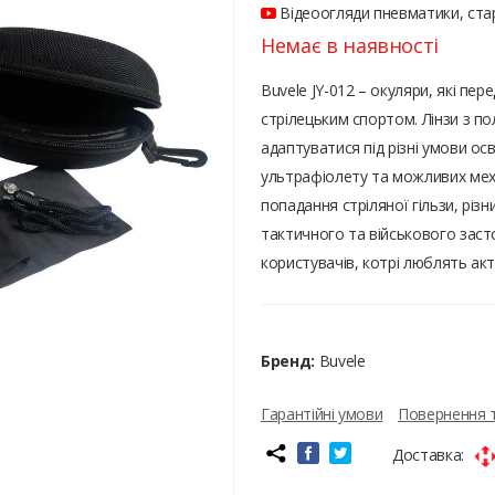
Відеоогляди пневматики, стар
Немає в наявності
Buvele JY-012 – окуляри, які пер
стрілецьким спортом. Лінзи з п
адаптуватися під різні умови ос
ультрафіолету та можливих мех
попадання стріляної гільзи, різ
тактичного та військового заст
користувачів, котрі люблять ак
Бренд:
Buvele
Гарантійні умови
Повернення 
Доставка: