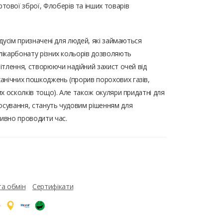
тової зброї, Флоберів та інших товарів
едусім призначені для людей, які займаються
олікарбонату різних кольорів дозволяють
вітлення, створюючи надійний захист очей від
анічних пошкоджень (прорив порохових газів,
них осколків тощо). Але також окуляри придатні для
осування, стануть чудовим рішенням для
тивно проводити час.
та обмін
Сертифікати