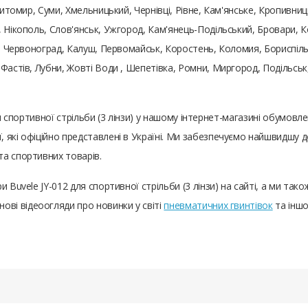
Житомир, Суми, Хмельницький, Чернівці, Рівне, Кам'янське, Кропивниц
, Нікополь, Слов'янськ, Ужгород, Кам'янець-Подільський, Бровари, 
а, Червоноград, Калуш, Первомайськ, Коростень, Коломия, Бориспіль,
 Фастів, Лубни, Жовті Води , Шепетівка, Ромни, Миргород, Подільс
ля спортивної стрільби (3 лінзи) у нашому інтернет-магазині обумов
 які офіційно представлені в Україні. Ми забезпечуємо найшвидшу д
а спортивних товарів.
и Buvele JY-012 для спортивної стрільби (3 лінзи) на сайті, а ми та
нові відеоогляди про новинки у світі
пневматичних гвинтівок
та іншо