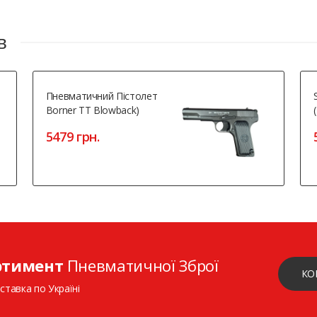
в
Пневматичний Пістолет
Borner TT Blowback)
5479 грн.
ртимент
Пневматичної Зброї
КО
ставка по Україні