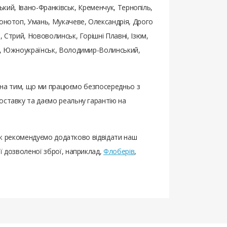
ький, Івано-Франківськ, Кременчук, Тернопіль,
Конотоп, Умань, Мукачеве, Олександрія, Дрого
 Стрий, Нововолинськ, Горішні Плавні, Ізюм,
ьк, Южноукраїнськ, Володимир-Волинський,
лена ​​тим, що ми працюємо безпосередньо з
оставку та даємо реальну гарантію на
кож рекомендуємо додатково відвідати наш
ї дозволеної зброї, наприклад,
Флоберів
,