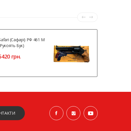
Safari (Сафарі) РФ 461 М
Скакалка Ш
(рукоять Бук)
CABLE JU
5420 грн.
240 грн.
НТАКТИ