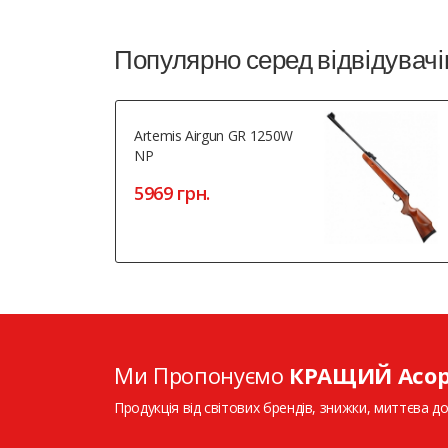
Популярно серед відвідувачі
Artemis Airgun GR 1250W
NP
5969 грн.
Ми Пропонуємо
КРАЩИЙ Асо
Продукція від світових брендів, знижки, миттєва до