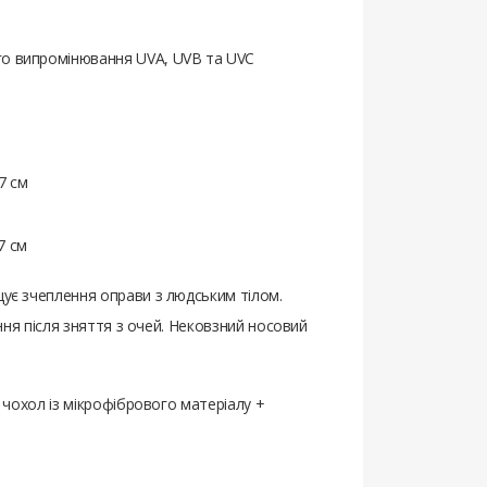
ого випромінювання UVA, UVB та UVC
7 см
7 см
щує зчеплення оправи з людським тілом.
іння після зняття з очей. Нековзний носовий
й чохол із мікрофібрового матеріалу +