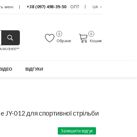
+38 (097) 498-39-50
ОПТ
ь мені
UA
0
0
Обране
Кошик
A MUSHKE!™
ВІДЕО
ВІДГУКИ
e JY-012 для спортивної стрільби
Залишити відгук