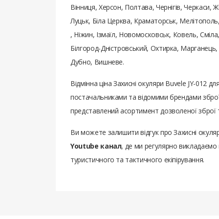
Вінниця, Херсон, Полтава, Чернігів, Черкаси, 
Луцьк, Біла Церква, Краматорськ, Мелітополь
, Ніжин, Ізмаїл, Новомосковськ, Ковель, Сміл
Білгород-Дністровський, Охтирка, Марганець,
Дубно, Вишневе.
Відмінна ціна Захисні окуляри Buvele JY-012 д
постачальниками та відомими брендами зброї,
представлений асортимент дозволеної зброї т
Ви можете залишити відгук про Захисні окуляр
Youtube канал
, де ми регулярно викладаємо 
туристичного та тактичного екіпірування.