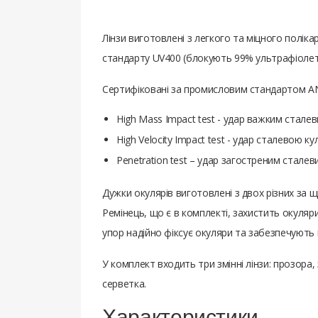
Лінзи виготовлені з легкого та міцного полі
стандарту UV400 (блокують 99% ультрафіолет
Сертифіковані за промисловим стандартом AN
High Mass Impact test - удар важким стале
High Velocity Impact test - удар сталевою к
Penetration test – удар загостреним сталев
Дужки окулярів виготовлені з двох різних за 
Ремінець, що є в комплекті, захистить окуляри
упор надійно фіксує окуляри та забезпечують
У комплект входить три змінні лінзи: прозора,
серветка.
Характеристики