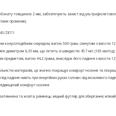
карбонату товщиною 2 мм, забезпечують захист від ультрафіолетов
ових променів).
SI Z87.1:
вим конусоподібним снарядом, вагою 500 грам, скинутим з висоти 12
улею діаметром 6,35 мм, що летить зі швидкістю 45.7 м/с (165 км/год)
им предметом, вагою 44,2 грама, внаслідок його падіння з висоти 12
щільністю матеріалів, це значно покращує комфорт носіння та покра
 від падіння навіть при енергійних рухах голови і від можливого пад
 підвищений комфорт носіння.
 затемнена та жовта; ремінець; міцний футляр для зберігання; м'яки