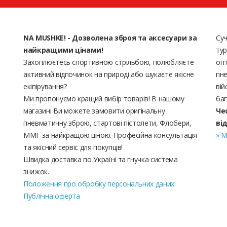
NA MUSHKE! - Дозволена зброя та аксесуари за
Суч
найкращими цінами!
тур
Захоплюєтесь спортивною стрільбою, полюбляєте
опт
активний відпочинок на природі або шукаєте якісне
пне
екіпірування?
вій
Ми пропонуємо кращий вибір товарів! В нашому
баг
магазині Ви можете замовити оригінальну
Че
пневматичну зброю, стартові пістолети, Флобери,
ві
ММГ за найкращою ціною. Професійна консультація
» М
та якісний сервіс для покупців!
Швидка доставка по Україні та гнучка система
знижок.
Положення про обробку персональних даних
Публічна оферта