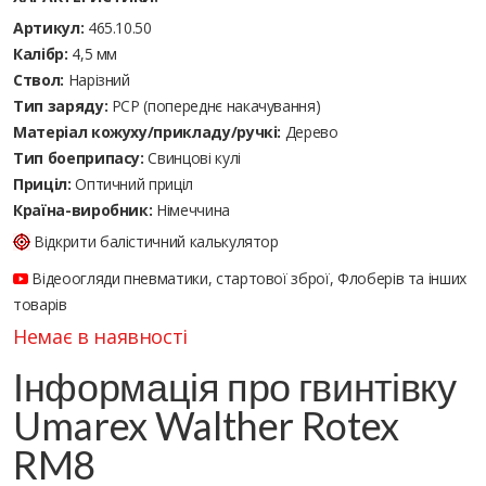
Артикул:
465.10.50
Калібр:
4,5 мм
Ствол:
Нарізний
Тип заряду:
PCP (попереднє накачування)
Матеріал кожуху/прикладу/ручкі:
Дерево
Тип боеприпасу:
Cвинцові кулі
Приціл:
Оптичний приціл
Країна-виробник:
Німеччина
Відкрити балістичний калькулятор
Відеоогляди пневматики, стартової зброї, Флоберів та інших
товарів
Немає в наявності
Інформація про гвинтівку
Umarex Walther Rotex
RM8