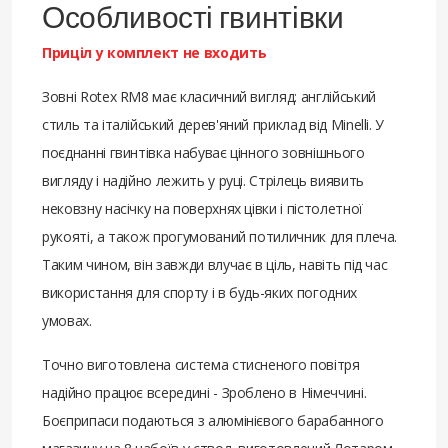
Особливості гвинтівки
Приціл у комплект не входить
Зовні Rotex RM8 має класичний вигляд: англійський
стиль та італійський дерев'яний приклад від Minelli. У
поєднанні гвинтівка набуває цінного зовнішнього
вигляду і надійно лежить у руці. Стрілець виявить
нековзну насічку на поверхнях цівки і пістолетної
рукояті, а також прогумований потиличник для плеча.
Таким чином, він завжди влучає в ціль, навіть під час
використання для спорту і в будь-яких погодних
умовах.
Точно виготовлена система стисненого повітря
надійно працює всередині - Зроблено в Німеччині.
Боєприпаси подаються з алюмінієвого барабанного