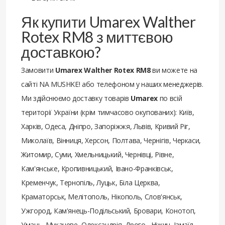
Як купити Umarex Walther
Rotex RM8 з миттєвою
доставкою?
Замовити
Umarex Walther Rotex RM8
ви можете на
сайті NA MUSHKE! або телефоном у наших менеджерів.
Ми здійснюємо доставку товарів
Umarex
по всій
території України (крім тимчасово окупованих): Київ,
Харків, Одеса, Дніпро, Запоріжжя, Львів, Кривий Ріг,
Миколаїв, Вінниця, Херсон, Полтава, Чернігів, Черкаси,
Житомир, Суми, Хмельницький, Чернівці, Рівне,
Кам'янське, Кропивницький, Івано-Франківськ,
Кременчук, Тернопіль, Луцьк, Біла Церква,
Краматорськ, Мелітополь, Нікополь, Слов'янськ,
Ужгород, Кам'янець-Подільський, Бровари, Конотоп,
Умань, Мукачеве, Олександрія, Дрого , Ніжин, Ізмаїл,