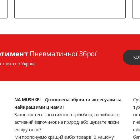
ртимент
Пневматичної Зброї
КО
ставка по Україні
NA MUSHKE! - Дозволена зброя та аксесуари за
Суч
найкращими цінами!
тур
Захоплюєтесь спортивною стрільбою, полюбляєте
опт
активний відпочинок на природі або шукаєте якісне
пне
екіпірування?
вій
Ми пропонуємо кращий вибір товарів! В нашому
баг