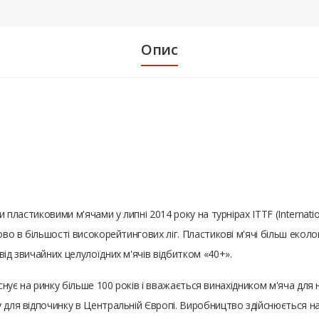
Опис
и пластиковими м'ячами у липні 2014 року на турнірах ITTF (Internati
во в більшості високорейтингових ліг. Пластикові м'ячі більш екологі
від звичайних целулоїдних м'ячів відбитком «40+».
снує на ринку більше 100 років і вважається винахідником м'яча для на
 для відпочинку в Центральній Європі. Виробництво здійснюється на 