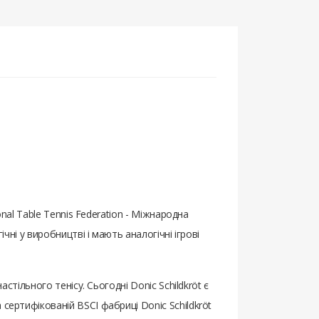
onal Table Tennis Federation - Міжнародна
чні у виробництві і мають аналогічні ігрові
стільного тенісу. Сьогодні Donic Schildkröt є
сертифікованій BSCI фабриці Donic Schildkröt