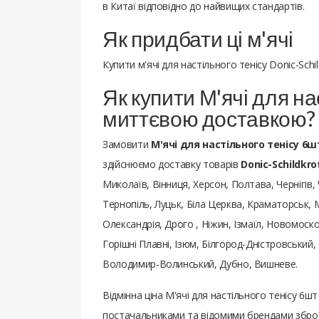
в Китаї відповідно до найвищих стандартів.
Як придбати ці м'ячі
Купити м'ячі для настільного тенісу Donic-Sc
Як купити М'ячі для нас
миттєвою доставкою?
Замовити
М'ячі для настільного тенісу 6шт
здійснюємо доставку товарів
Donic-Schildkro
Миколаїв, Вінниця, Херсон, Полтава, Чернігів,
Тернопіль, Луцьк, Біла Церква, Краматорськ,
Олександрія, Дрого , Ніжин, Ізмаїл, Новомос
Горішні Плавні, Ізюм, Білгород-Дністровський
Володимир-Волинський, Дубно, Вишневе.
Відмінна ціна М'ячі для настільного тенісу 6ш
постачальниками та відомими брендами зброї,