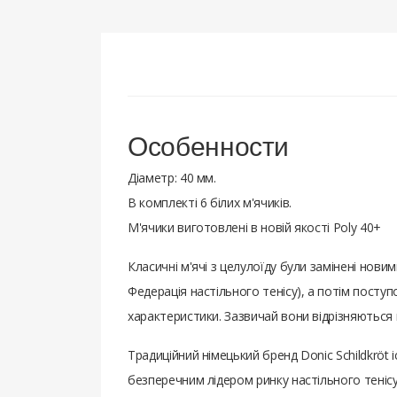
Особенности
Діаметр: 40 мм.
В комплекті 6 білих м'ячиків.
М'ячики виготовлені в новій якості Poly 40+
Класичні м'ячі з целулоїду були замінені новим
Федерація настільного тенісу), а потім поступо
характеристики. Зазвичай вони відрізняються 
Традиційний німецький бренд Donic Schildkröt і
безперечним лідером ринку настільного тенісу