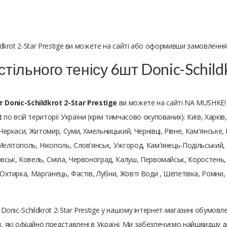
hildkrot 2-Star Prestige ви можете на сайті або оформивши замовлен
тільного тенісу 6шт Donic-Schildk
 Donic-Schildkrot 2-Star Prestige
ви можете на сайті NA MUSHKE!
t
по всій території України (крім тимчасово окупованих): Київ, Харків,
 Черкаси, Житомир, Суми, Хмельницький, Чернівці, Рівне, Кам'янське
 Мелітополь, Нікополь, Слов'янськ, Ужгород, Кам'янець-Подільський
ковськ, Ковель, Сміла, Червоноград, Калуш, Первомайськ, Коростень
, Охтирка, Марганець, Фастів, Лубни, Жовті Води , Шепетівка, Ромни
т Donic-Schildkrot 2-Star Prestige у нашому інтернет-магазині обумов
 які офіційно представлені в Україні. Ми забезпечуємо найшвидшу д