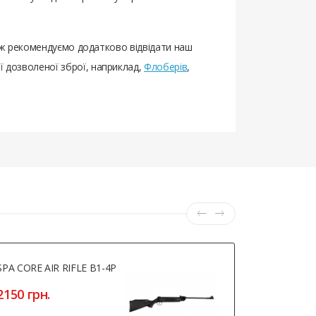
акож рекомендуємо додатково відвідати наш
ї дозволеної зброї, наприклад,
Флоберів
,
SPA CORE AIR RIFLE B1-4P
Hatsan (Opt
- УЦІНКА
2150 грн.
5320 грн