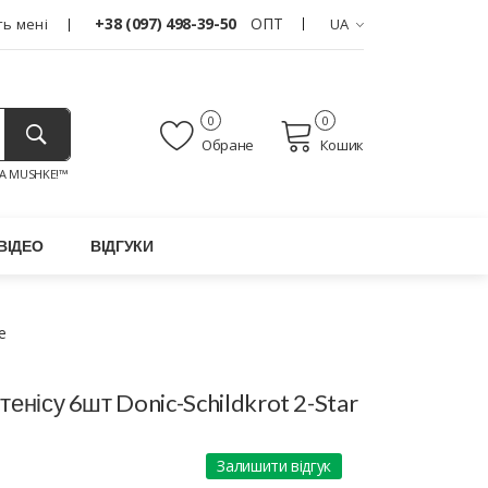
+38 (097) 498-39-50
ОПТ
ь мені
UA
0
0
Обране
Кошик
A MUSHKE!™
ВІДЕО
ВІДГУКИ
e
 тенісу 6шт Donic-Schildkrot 2-Star
Залишити відгук