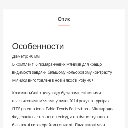
Опис
Особенности
Діаметр: 40 мм.
В комплекті 6 помаранчевих м’ячиків для кращої
видимості завдяки більшому кольоровому контрасту.
М'ячики виготовлені в новій якості Poly 40+.
Класичні м'ячі з целулоїду були замінені новими
пластиковими м'ячами у липні 2014 року на турнірах
ITTF (International Table Tennis Federation - Міжнародна
Федерація настільного тенісу), а потім поступово в
більшості високорейтингових ліг. Пластикові м'ячі