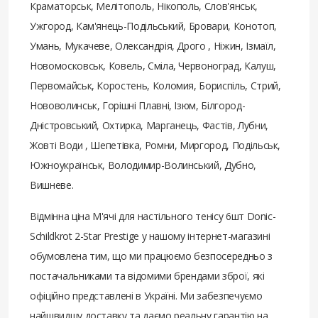
Краматорськ, Мелітополь, Нікополь, Слов'янськ,
Ужгород, Кам'янець-Подільський, Бровари, Конотоп,
Умань, Мукачеве, Олександрія, Дрого , Ніжин, Ізмаїл,
Новомосковськ, Ковель, Сміла, Червоноград, Калуш,
Первомайськ, Коростень, Коломия, Бориспіль, Стрий,
Нововолинськ, Горішні Плавні, Ізюм, Білгород-
Дністровський, Охтирка, Марганець, Фастів, Лубни,
Жовті Води , Шепетівка, Ромни, Миргород, Подільськ,
Южноукраїнськ, Володимир-Волинський, Дубно,
Вишневе.
Відмінна ціна М'ячі для настільного тенісу 6шт Donic-
Schildkrot 2-Star Prestige у нашому інтернет-магазині
обумовлена ​​тим, що ми працюємо безпосередньо з
постачальниками та відомими брендами зброї, які
офіційно представлені в Україні. Ми забезпечуємо
найшвидшу доставку та даємо реальну гарантію на