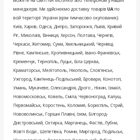
можете на сайті NA MUSHKE! або телефоном у наших
менеджерів. Ми здійснюємо доставку товарів
UA
по
всій території України (крім тимчасово окупованих):
Київ, Харків, Одеса, Дніпро, Запоріжжя, Львів, Кривий
Ріг, Миколаїв, Вінниця, Херсон, Полтава, Чернігів,
Черкаси, Житомир, Суми, Хмельницький, Чернівці,
Рівне, Кам'янське, Кропивницький, Івано-Франківськ,
Кременчук, Тернопіль, Луцьк, Біла Церква,
Краматорськ, Мелітополь, Нікополь, Слов'янськ,
Ужгород, Кам'янець-Подільський, Бровари, Конотоп,
Умань, Мукачеве, Олександрія, Дрого , Ніжин, Ізмаїл,
Новомосковськ, Ковель, Сміла, Червоноград, Калуш,
Первомайськ, Коростень, Коломия, Бориспіль, Стрий,
Нововолинськ, Горішні Плавні, Ізюм, Білгород-
Дністровський, Охтирка, Марганець, Фастів, Лубни,
Жовті Води , Шепетівка, Ромни, Миргород, Подільськ,