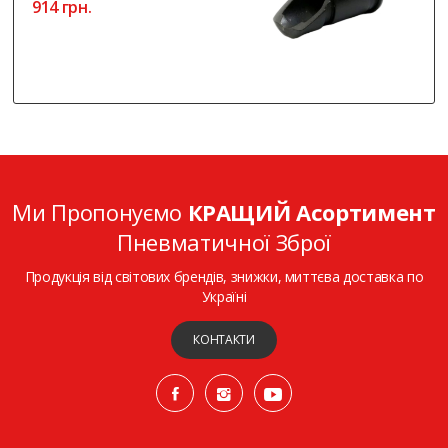
914 грн.
Ми Пропонуємо
КРАЩИЙ Асортимент
Пневматичної Зброї
Продукція від світових брендів, знижки, миттєва доставка по
Україні
КОНТАКТИ