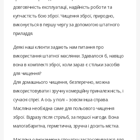
довговічність експлуатації, надійність роботи та
купчастість бою зброї. Чищення зброї, природно,
виконується в першу чергу за допомогою штатного
приладдя.
Деякі наші клієнти задають нам питання про
використання штатної маслянки. Здавалося б, навіщо
вона в комплекті зброї, коли зараз є стільки засобів
для чищення?
Для домашнього чищення, безперечно, можна
використовувати і зручну комерційну приналежність, і
сучасні спреї. А ось у полі – зовсім інша справа.
Масляна необхідна саме для польового чищення
зброї. Відразу після стрільб, за першої нагоди. Вона
малогабаритна, герметична, зручна і досить містка.
Масляна однокамерна спочатку застосовувалася для