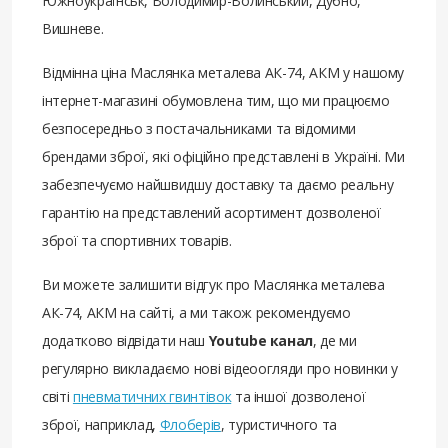
Южноукраїнськ, Володимир-Волинський, Дубно,
Вишневе.
Відмінна ціна Маслянка металева АК-74, АКМ у нашому
інтернет-магазині обумовлена ​​тим, що ми працюємо
безпосередньо з постачальниками та відомими
брендами зброї, які офіційно представлені в Україні. Ми
забезпечуємо найшвидшу доставку та даємо реальну
гарантію на представлений асортимент дозволеної
зброї та спортивних товарів.
Ви можете залишити відгук про Маслянка металева
АК-74, АКМ на сайті, а ми також рекомендуємо
додатково відвідати наш
Youtube канал
, де ми
регулярно викладаємо нові відеоогляди про новинки у
світі
пневматичних гвинтівок
та іншої дозволеної
зброї, наприклад,
Флоберів
, туристичного та