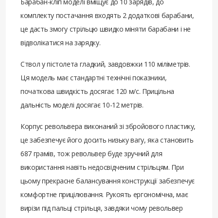
Барабан-кліп моделі вміщує до 10 зарядів, до
комплекту постачання входять 2 додаткові барабани,
це дасть змогу стрільцю швидко міняти барабани і не
відволікатися на зарядку.
Ствол у пістолета гладкий, завдовжки 110 міліметрів.
Ця модель має стандартні технічні показники,
початкова швидкість досягає 120 м/с. Прицільна
дальність моделі досягає 10-12 метрів.
Корпус револьвера виконаний зі збройового пластику,
це забезпечує його досить низьку вагу, яка становить
687 грамів, тож револьвер буде зручний для
використання навіть недосвідченим стрільцям. При
цьому прекрасне балансування конструкції забезпечує
комфортне прицілювання. Рукоять ергономічна, має
вирізи під пальці стрільця, завдяки чому револьвер