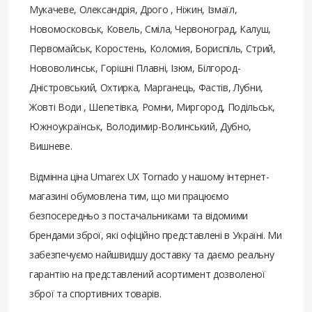
Мукачеве, Олександрія, Дрого , Ніжин, Ізмаїл,
Новомосковськ, Ковель, Сміла, Червоноград, Калуш,
Первомайськ, Коростень, Коломия, Бориспіль, Стрий,
Нововолинськ, Горішні Плавні, Ізюм, Білгород-
Дністровський, Охтирка, Марганець, Фастів, Лубни,
Жовті Води , Шепетівка, Ромни, Миргород, Подільськ,
Южноукраїнськ, Володимир-Волинський, Дубно,
Вишневе.
Відмінна ціна Umarex UX Tornado у нашому інтернет-
магазині обумовлена ​​тим, що ми працюємо
безпосередньо з постачальниками та відомими
брендами зброї, які офіційно представлені в Україні. Ми
забезпечуємо найшвидшу доставку та даємо реальну
гарантію на представлений асортимент дозволеної
зброї та спортивних товарів.