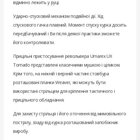
відмінно лежить у руці.
Ударно-спусковий механізм подвійної дії. Хід
спускового гачка плавний. Момент спуску курка досить
передбачуваний і Ви після деякої практики зможете
його контролювати.
Прицільні пристосування револьвера Umarex UX
Tornado представлені класичними мушкою і ціликом.
Крім того, на нижній і верхній частині стовбура
розташовані планки Weaver, які можуть бути
використані стрільцем для кріплення тактичного і
прицільного обладнання.
Для захисту стрільця і його оточення від мимовільного
пострілу, ззаду від курка розташований запобіжник
виробу.