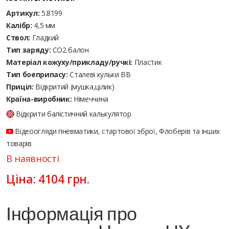
Артикул:
5.8199
Калібр:
4,5 мм
Ствол:
Гладкий
Тип заряду:
CO2 балон
Матеріал кожуху/прикладу/ручкі:
Пластик
Тип боеприпасу:
Сталеві кульки ВВ
Приціл:
Відкритий (мушка,цілик)
Країна-виробник:
Німеччина
Відкрити балістичний калькулятор
Відеоогляди пневматики, стартової зброї, Флоберів та інших
товарів
В наявності
Ціна:
4104
грн.
Інформація про