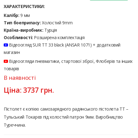
ХАРАКТЕРИСТИКИ:
Калібр:
9 мм
Тип боеприпасу:
Холостий 9mm
Країна-виробник:
Турція
Особливості:
Розширена комплектація
Відеоогляд SUR ТТ 33 black (ANSAR 1071) + додатковий
магазин
Відеоогляди пневматики, стартової зброї, Флоберів та інших
товарів
В наявності
Ціна:
3737
грн.
Пістолет є копією самозарядного радянського пістолета ТТ –
Тульський Токарєв під холостий патрон 9мм. Виробництво
Туреччина.