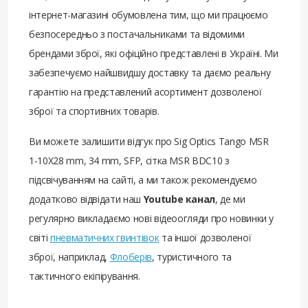
інтернет-магазині обумовлена ​​тим, що ми працюємо
безпосередньо з постачальниками та відомими
брендами зброї, які офіційно представлені в Україні. Ми
забезпечуємо найшвидшу доставку та даємо реальну
гарантію на представлений асортимент дозволеної
зброї та спортивних товарів.
Ви можете залишити відгук про Sig Optics Tango MSR
1-10X28 mm, 34 mm, SFP, сітка MSR BDC10 з
підсвічуванням на сайті, а ми також рекомендуємо
додатково відвідати наш
Youtube канал
, де ми
регулярно викладаємо нові відеоогляди про новинки у
світі
пневматичних гвинтівок
та іншої дозволеної
зброї, наприклад,
Флоберів
, туристичного та
тактичного екіпірування.