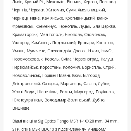
Львів, Кривий Ріг, Миколаїв, Вінниця, Херсон, Полтава,
Чернігів, Черкаси, Житомир, Суми, Хмельницький,
Чернівці, Рівне, Кам'янське, Кропивницький, Івано-
Франківськ, Кременчук, Тернопіль, Луцьк, Біла Церква,
Краматорськ, Мелітополь, Нікополь, Слов'янськ,
Ужгород, Кам'янець-Подільський, Бровари, Конотоп,
Умань, Мукачеве, Олександрія, Дрого , Ніжин, Ізмаїл,
Новомосковськ, Ковель, Сміла, Червоноград, Калуш,
Первомайськ, Коростень, Коломия, Бориспіль, Стрий,
Нововолинськ, Горішні Плавні, Ізюм, Білгород-
Дністровський, Охтирка, Марганець, Фастів, Лубни,
Жовті Води , Шепетівка, Ромни, Миргород, Подільськ,
Южноукраїнськ, Володимир-Волинський, Дубно,
Вишневе.
Відмінна ціна Sig Optics Tango MSR 1-10X28 mm, 34 mm,
SFP, сітка MSR BDC10 з підсвічуванням у нашому