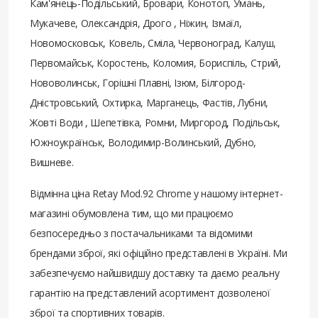
Кам'янець-Подільський, Бровари, Конотоп, Умань,
Мукачеве, Олександрія, Дрого , Ніжин, Ізмаїл,
Новомосковськ, Ковель, Сміла, Червоноград, Калуш,
Первомайськ, Коростень, Коломия, Бориспіль, Стрий,
Нововолинськ, Горішні Плавні, Ізюм, Білгород-
Дністровський, Охтирка, Марганець, Фастів, Лубни,
Жовті Води , Шепетівка, Ромни, Миргород, Подільськ,
Южноукраїнськ, Володимир-Волинський, Дубно,
Вишневе.
Відмінна ціна Retay Mod.92 Chrome у нашому інтернет-
магазині обумовлена ​​тим, що ми працюємо
безпосередньо з постачальниками та відомими
брендами зброї, які офіційно представлені в Україні. Ми
забезпечуємо найшвидшу доставку та даємо реальну
гарантію на представлений асортимент дозволеної
зброї та спортивних товарів.