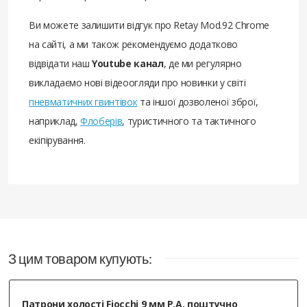
Ви можете залишити відгук про Retay Mod.92 Chrome
на сайті, а ми також рекомендуємо додатково
відвідати наш
Youtube канал
, де ми регулярно
викладаємо нові відеоогляди про новинки у світі
пневматичних гвинтівок
та іншої дозволеної зброї,
наприклад,
Флоберів
, туристичного та тактичного
екіпірування.
З цим товаром купують:
Патрони холості Fiocchi 9 мм Р.А. поштучно