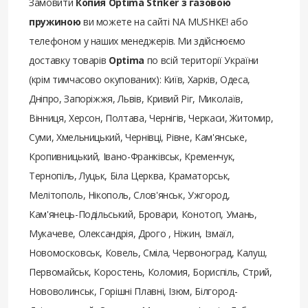
Замовити
Копия Optima Striker з газовою
пружиною
ви можете на сайті NA MUSHKE! або
телефоном у наших менеджерів. Ми здійснюємо
доставку товарів
Optima
по всій території України
(крім тимчасово окупованих): Київ, Харків, Одеса,
Дніпро, Запоріжжя, Львів, Кривий Ріг, Миколаїв,
Вінниця, Херсон, Полтава, Чернігів, Черкаси, Житомир,
Суми, Хмельницький, Чернівці, Рівне, Кам'янське,
Кропивницький, Івано-Франківськ, Кременчук,
Тернопіль, Луцьк, Біла Церква, Краматорськ,
Мелітополь, Нікополь, Слов'янськ, Ужгород,
Кам'янець-Подільський, Бровари, Конотоп, Умань,
Мукачеве, Олександрія, Дрого , Ніжин, Ізмаїл,
Новомосковськ, Ковель, Сміла, Червоноград, Калуш,
Первомайськ, Коростень, Коломия, Бориспіль, Стрий,
Нововолинськ, Горішні Плавні, Ізюм, Білгород-