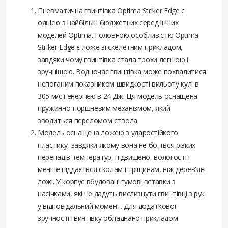
Пневматична гвинтівка Optima Striker Edge є
однією з найбільш бюджетних серед інших
моделей Optima. Головною особливістю Optima
Striker Edge є ложе зі скелетним прикладом,
завдяки чому гвинтівка стала трохи легшою і
зручнішою. Водночас гвинтівка може похвалитися
непоганим показником швидкості вильоту кулі в
305 м/с і енергією в 24 Дж. Ця модель оснащена
пружинно-поршневим механізмом, який
зводиться переломом ствола.
Модель оснащена ложею з ударостійкого
пластику, завдяки якому вона не боїться різких
перепадів температур, підвищеної вологості і
менше піддається сколам і тріщинам, ніж дерев'яні
ложі. У корпус вбудовані гумові вставки з
насічками, які не дадуть вислизнути гвинтівці з рук
у відповідальний момент. Для додаткової
зручності гвинтівку обладнано прикладом