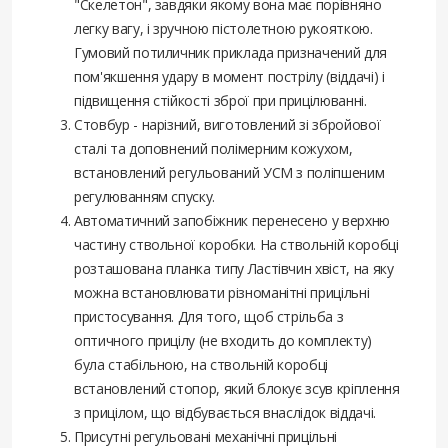
"Скелетон", завдяки якому вона має порівняно
легку вагу, і зручною пістолетною рукояткою.
Гумовий потиличник приклада призначений для
пом'якшення удару в момент пострілу (віддачі) і
підвищення стійкості зброї при прицілюванні.
Стовбур - нарізний, виготовлений зі збройової
сталі та доповнений полімерним кожухом,
встановлений регульований УСМ з поліпшеним
регулюванням спуску.
Автоматичний запобіжник перенесено у верхню
частину ствольної коробки. На ствольній коробці
розташована планка типу Ластівчин хвіст, на яку
можна встановлювати різноманітні прицільні
пристосування. Для того, щоб стрільба з
оптичного прицілу (не входить до комплекту)
була стабільною, на ствольній коробці
встановлений стопор, який блокує зсув кріплення
з прицілом, що відбувається внаслідок віддачі.
Присутні регульовані механічні прицільні