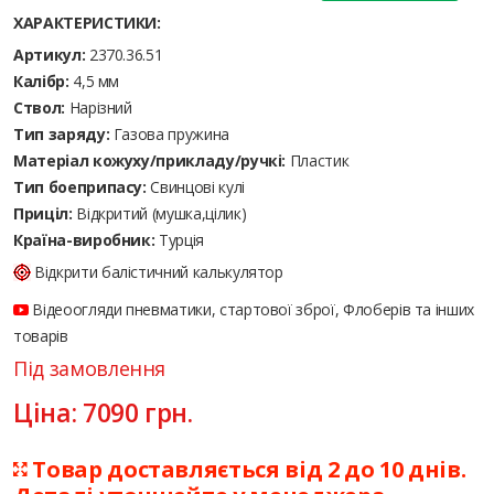
ХАРАКТЕРИСТИКИ:
Артикул:
2370.36.51
Калібр:
4,5 мм
Ствол:
Нарізний
Тип заряду:
Газова пружина
Матеріал кожуху/прикладу/ручкі:
Пластик
Тип боеприпасу:
Cвинцові кулі
Приціл:
Відкритий (мушка,цілик)
Країна-виробник:
Турція
Відкрити балістичний калькулятор
Відеоогляди пневматики, стартової зброї, Флоберів та інших
товарів
Під замовлення
Ціна:
7090
грн.
Товар доставляється від 2 до 10 днів.