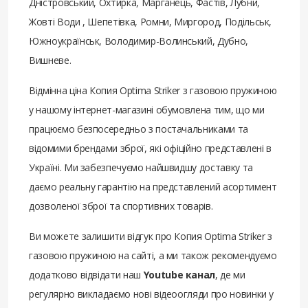
Дністровський, Охтирка, Марганець, Фастів, Лубни,
Жовті Води , Шепетівка, Ромни, Миргород, Подільськ,
Южноукраїнськ, Володимир-Волинський, Дубно,
Вишневе.
Відмінна ціна Копия Optima Striker з газовою пружиною
у нашому інтернет-магазині обумовлена ​​тим, що ми
працюємо безпосередньо з постачальниками та
відомими брендами зброї, які офіційно представлені в
Україні. Ми забезпечуємо найшвидшу доставку та
даємо реальну гарантію на представлений асортимент
дозволеної зброї та спортивних товарів.
Ви можете залишити відгук про Копия Optima Striker з
газовою пружиною на сайті, а ми також рекомендуємо
додатково відвідати наш
Youtube канал
, де ми
регулярно викладаємо нові відеоогляди про новинки у