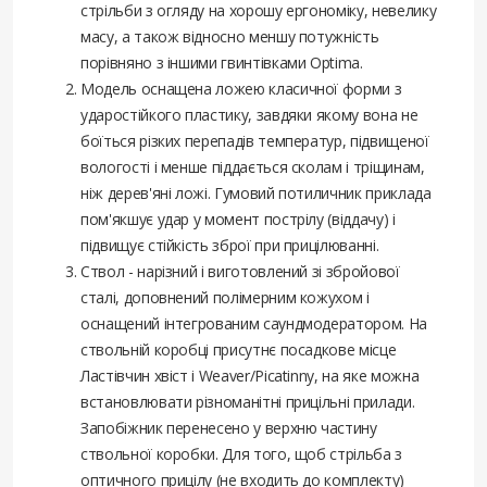
стрільби з огляду на хорошу ергономіку, невелику
масу, а також відносно меншу потужність
порівняно з іншими гвинтівками Optima.
Модель оснащена ложею класичної форми з
ударостійкого пластику, завдяки якому вона не
боїться різких перепадів температур, підвищеної
вологості і менше піддається сколам і тріщинам,
ніж дерев'яні ложі. Гумовий потиличник приклада
пом'якшує удар у момент пострілу (віддачу) і
підвищує стійкість зброї при прицілюванні.
Ствол - нарізний і виготовлений зі збройової
сталі, доповнений полімерним кожухом і
оснащений інтегрованим саундмодератором. На
ствольній коробці присутнє посадкове місце
Ластівчин хвіст і Weaver/Picatinny, на яке можна
встановлювати різноманітні прицільні прилади.
Запобіжник перенесено у верхню частину
ствольної коробки. Для того, щоб стрільба з
оптичного прицілу (не входить до комплекту)