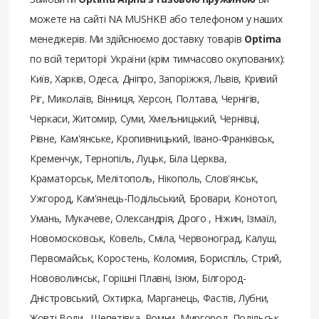
можете на сайті NA MUSHKE! або телефоном у наших
менеджерів. Ми здійснюємо доставку товарів
Optima
по всій території України (крім тимчасово окупованих):
Київ, Харків, Одеса, Дніпро, Запоріжжя, Львів, Кривий
Ріг, Миколаїв, Вінниця, Херсон, Полтава, Чернігів,
Черкаси, Житомир, Суми, Хмельницький, Чернівці,
Рівне, Кам'янське, Кропивницький, Івано-Франківськ,
Кременчук, Тернопіль, Луцьк, Біла Церква,
Краматорськ, Мелітополь, Нікополь, Слов'янськ,
Ужгород, Кам'янець-Подільський, Бровари, Конотоп,
Умань, Мукачеве, Олександрія, Дрого , Ніжин, Ізмаїл,
Новомосковськ, Ковель, Сміла, Червоноград, Калуш,
Первомайськ, Коростень, Коломия, Бориспіль, Стрий,
Нововолинськ, Горішні Плавні, Ізюм, Білгород-
Дністровський, Охтирка, Марганець, Фастів, Лубни,
Жовті Води , Шепетівка, Ромни, Миргород, Подільськ,