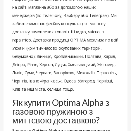
на сайті магазина або за допомогою наших
менеджерів (по телефону, Вайберу або Телеграм). Ми
забезпечимо професійну консультацію і миттєву
доставку замовлених товарів. Швидко, якісно, з
гарантією. Доставка продукції OPTIMA можлива по всій
Україні (крім тимчасово окупованих територій,
безумовно): Вінниця, Кропивницький, Полтава, Харків,
Дніпро, Рівне, Херсон, Луцьк, Хмельницький, Житомир,
Львів, Суми, Черкаси, Запоріжжя, Миколаїв, Тернопіль,
Чернігів, Івано-Франківськ, Одеса, Ужгород, Чернівці,
Київ та інші міста, селища тощо.
Як купити Optima Alpha з
газовою пружиною з
миттєвою доставкою?
Замовити
Optima Alpha з газовою пружиною
ви