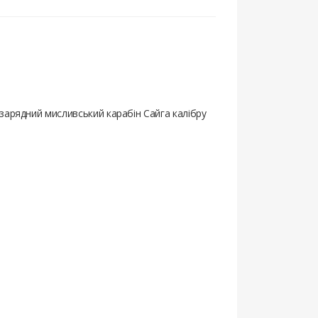
зарядний мисливський карабін Сайга калібру