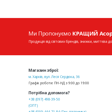
Ми Пропонуємо
КРАЩИЙ Асо
Продукція від світових брендів, знижки, миттєва до
Магазин зброї:
м. Харків, вул. Леся Сердюка, 36
Графік роботи: ПН-НД з 9:00 до 19:00
Потрібна допомога?
+38 (097) 498-39-50
(ОПТ)
+38 (050) 444-71-84 (Тех. підтримка)