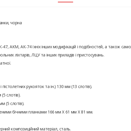
анки, чорна
7, АКМ, АК-74 їхніх інших модифікацій і подібностей, а також само
твольних ліхтарів, ЛЦУ та інших приладів і пристосувань.
атної.
істолетних рукояток та ін.) 130 мм (13 слотів).
(5 слотів).
м (5 слотів).
вленими бічними планками 166 мм Х 61 мм Х 81 мм.
рний композиційний матеріал, сталь.