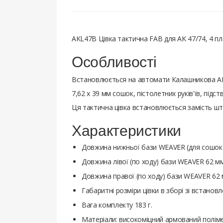
AKL47B Цівка тактична FAB для AK 47/74, 4 пл
Особливості
Встановлюється на автомати Калашникова АК-4
7,62 х 39 мм сошок, пістолетних руків'їв, підс
Ця тактична цівка встановлюється замість шт
Характеристики
Довжина нижньої бази WEAVER (для сошок і п
Довжина лівої (по ходу) бази WEAVER 62 мм 
Довжина правої (по ходу) бази WEAVER 62 м
Габаритні розміри цівки в зборі зі встано
Вага комплекту 183 г.
Матеріали: високоміцний армований поліме