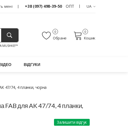
+38 (097) 498-39-50
ОПТ
ь мені
UA
0
0
Обране
Кошик
A MUSHKE!™
ВІДЕО
ВІДГУКИ
K 47/74, 4 планки, чорна
а FAB для AK 47/74, 4 планки,
Залишити відгук