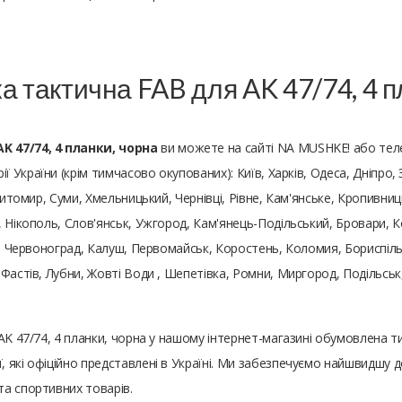
а тактична FAB для AK 47/74, 4 п
K 47/74, 4 планки, чорна
ви можете на сайті NA MUSHKE! або тел
ії України (крім тимчасово окупованих): Київ, Харків, Одеса, Дніпро,
Житомир, Суми, Хмельницький, Чернівці, Рівне, Кам'янське, Кропивниц
, Нікополь, Слов'янськ, Ужгород, Кам'янець-Подільський, Бровари, 
а, Червоноград, Калуш, Первомайськ, Коростень, Коломия, Бориспіль,
 Фастів, Лубни, Жовті Води , Шепетівка, Ромни, Миргород, Подільс
AK 47/74, 4 планки, чорна у нашому інтернет-магазині обумовлена ​
 які офіційно представлені в Україні. Ми забезпечуємо найшвидшу д
а спортивних товарів.