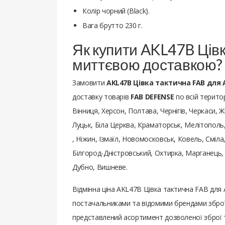
Колір чорний (Black).
Вага брутто 230 г.
Як купити AKL47B Цівк
миттєвою доставкою?
Замовити
AKL47B Цівка тактична FAB для A
доставку товарів
FAB DEFENSE
по всій територ
Вінниця, Херсон, Полтава, Чернігів, Черкаси, 
Луцьк, Біла Церква, Краматорськ, Мелітополь
, Ніжин, Ізмаїл, Новомосковськ, Ковель, Сміл
Білгород-Дністровський, Охтирка, Марганець,
Дубно, Вишневе.
Відмінна ціна AKL47B Цівка тактична FAB для 
постачальниками та відомими брендами зброї,
представлений асортимент дозволеної зброї т