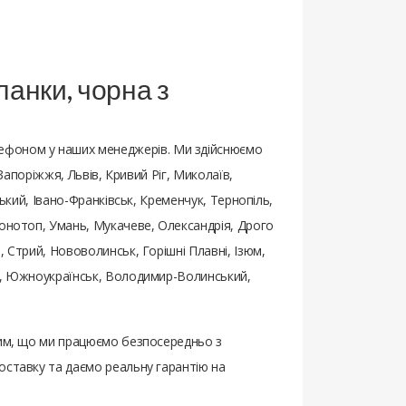
ланки, чорна з
ефоном у наших менеджерів. Ми здійснюємо
 Запоріжжя, Львів, Кривий Ріг, Миколаїв,
ький, Івано-Франківськ, Кременчук, Тернопіль,
Конотоп, Умань, Мукачеве, Олександрія, Дрого
 Стрий, Нововолинськ, Горішні Плавні, Ізюм,
ьк, Южноукраїнськ, Володимир-Волинський,
​тим, що ми працюємо безпосередньо з
оставку та даємо реальну гарантію на