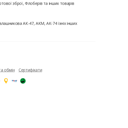
тової зброї, Флоберів та інших товарів
лашникова АК-47, АКМ, АК-74 їхніх інших
та обмін
Сертифікати