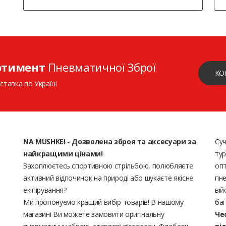
ртимент
Пневматичної Зброї
КО
ставка по Україні
NA MUSHKE! - Дозволена зброя та аксесуари за
Суч
найкращими цінами!
тур
Захоплюєтесь спортивною стрільбою, полюбляєте
опт
активний відпочинок на природі або шукаєте якісне
пне
екіпірування?
вій
Ми пропонуємо кращий вибір товарів! В нашому
баг
магазині Ви можете замовити оригінальну
Че