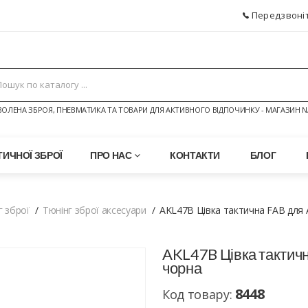
Передзвоніт
ОЛЕНА ЗБРОЯ, ПНЕВМАТИКА ТА ТОВАРИ ДЛЯ АКТИВНОГО ВІДПОЧИНКУ - МАГАЗИН N
ИЧНОЇ ЗБРОЇ
ПРО НАС
КОНТАКТИ
БЛОГ
г зброї
Тюнінг зброї аксесуари
AKL47B Цівка тактична FAB для A
AKL47B Цівка тактичн
чорна
8448
Код товару: