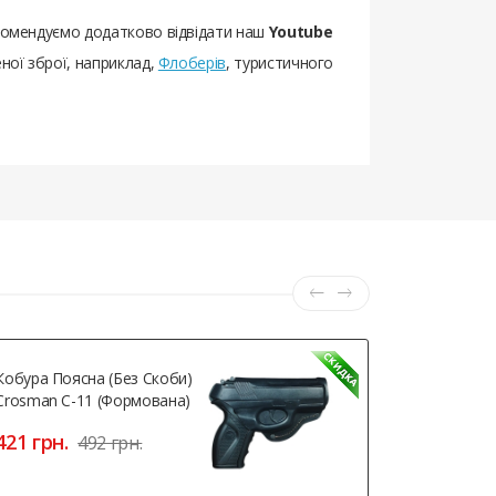
екомендуємо додатково відвідати наш
Youtube
ної зброї, наприклад,
Флоберів
, туристичного
Кобура Поясна (без Скоби)
Холості На
Crosman C-11 (формована)
Mm P.A.K. 
421 грн.
1191 грн
492 грн.