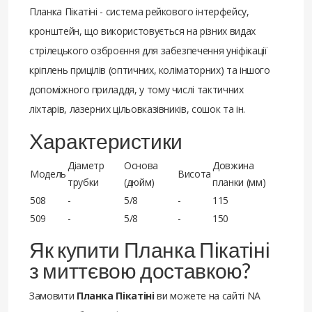
Планка Пікатіні - система рейкового інтерфейсу,
кронштейн, що використовується на різних видах
стрілецького озброєння для забезпечення уніфікації
кріплень прицілів (оптичних, коліматорних) та іншого
допоміжного приладдя, у тому числі тактичних
ліхтарів, лазерних цільовказівників, сошок та ін.
Характеристики
Діаметр
Основа
Довжина
Модель
Висота
трубки
(дюйм)
планки (мм)
508
-
5/8
-
115
509
-
5/8
-
150
Як купити Планка Пікатіні
з миттєвою доставкою?
Замовити
Планка Пікатіні
ви можете на сайті NA