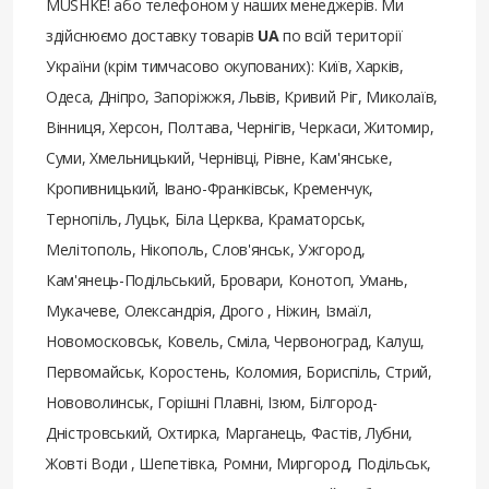
MUSHKE! або телефоном у наших менеджерів. Ми
здійснюємо доставку товарів
UA
по всій території
України (крім тимчасово окупованих): Київ, Харків,
Одеса, Дніпро, Запоріжжя, Львів, Кривий Ріг, Миколаїв,
Вінниця, Херсон, Полтава, Чернігів, Черкаси, Житомир,
Суми, Хмельницький, Чернівці, Рівне, Кам'янське,
Кропивницький, Івано-Франківськ, Кременчук,
Тернопіль, Луцьк, Біла Церква, Краматорськ,
Мелітополь, Нікополь, Слов'янськ, Ужгород,
Кам'янець-Подільський, Бровари, Конотоп, Умань,
Мукачеве, Олександрія, Дрого , Ніжин, Ізмаїл,
Новомосковськ, Ковель, Сміла, Червоноград, Калуш,
Первомайськ, Коростень, Коломия, Бориспіль, Стрий,
Нововолинськ, Горішні Плавні, Ізюм, Білгород-
Дністровський, Охтирка, Марганець, Фастів, Лубни,
Жовті Води , Шепетівка, Ромни, Миргород, Подільськ,