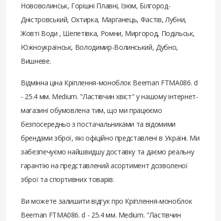
Нововолинськ, Горішні Плавні, Ізюм, Білгород-
Дністровський, Охтирка, Марганець, Фастів, Лубни,
Жовті Води , Шепетівка, Ромни, Миргород, Подільськ,
Южноукраїнськ, Володимир-Волинський, Дубно,
Вишневе.
Відмінна ціна Кріплення-моноблок Beeman FTMA086. d
- 25.4 мм. Medium. "Ластівчин хвіст" у нашому інтернет-
магазині обумовлена ​​тим, що ми працюємо
безпосередньо з постачальниками та відомими
брендами зброї, які офіційно представлені в Україні. Ми
забезпечуємо найшвидшу доставку та даємо реальну
гарантію на представлений асортимент дозволеної
зброї та спортивних товарів.
Ви можете залишити відгук про Кріплення-моноблок
Beeman FTMA086. d - 25.4 мм. Medium. "Ластівчин