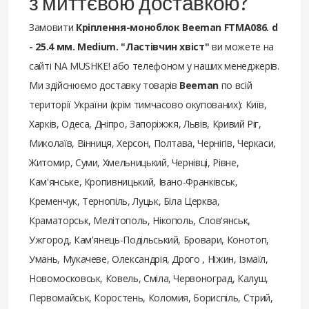
з миттєвою доставкою?
Замовити
Кріплення-моноблок Beeman FTMA086. d
- 25.4 мм. Medium. "Ластівчин хвіст"
ви можете на
сайті NA MUSHKE! або телефоном у наших менеджерів.
Ми здійснюємо доставку товарів
Beeman
по всій
території України (крім тимчасово окупованих): Київ,
Харків, Одеса, Дніпро, Запоріжжя, Львів, Кривий Ріг,
Миколаїв, Вінниця, Херсон, Полтава, Чернігів, Черкаси,
Житомир, Суми, Хмельницький, Чернівці, Рівне,
Кам'янське, Кропивницький, Івано-Франківськ,
Кременчук, Тернопіль, Луцьк, Біла Церква,
Краматорськ, Мелітополь, Нікополь, Слов'янськ,
Ужгород, Кам'янець-Подільський, Бровари, Конотоп,
Умань, Мукачеве, Олександрія, Дрого , Ніжин, Ізмаїл,
Новомосковськ, Ковель, Сміла, Червоноград, Калуш,
Первомайськ, Коростень, Коломия, Бориспіль, Стрий,