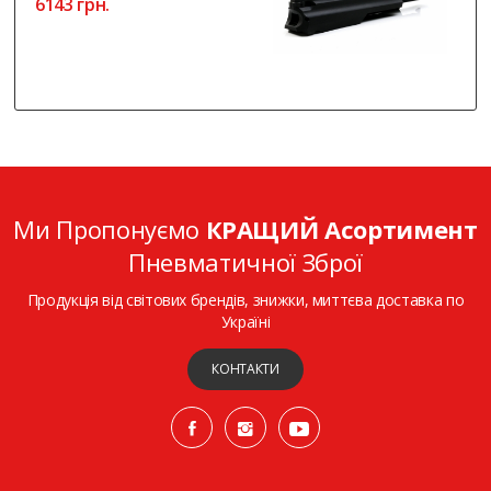
6143 грн.
Ми Пропонуємо
КРАЩИЙ Асортимент
Пневматичної Зброї
Продукція від світових брендів, знижки, миттєва доставка по
Україні
КОНТАКТИ