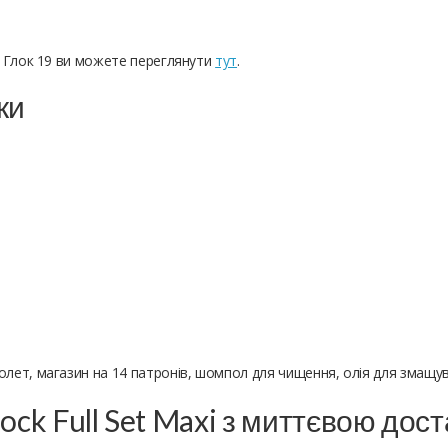
і Глок 19 ви можете переглянути
тут
.
ки
олет, магазин на 14 патронів, шомпол для чищення, олія для змащу
lock Full Set Maxi з миттєвою дос