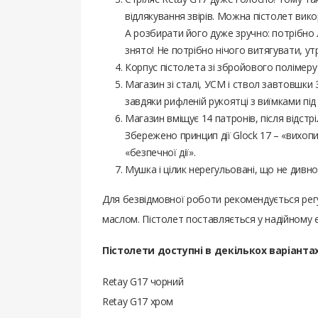
відлякування звірів. Можна пістолет вик
А розбирати його дуже зручно: потрібно 
знято! Не потрібно нічого витягувати, у
Корпус пістолета зі збройового полімеру (
Магазин зі сталі, УСМ і ствол завтовшки 
завдяки рифленій рукоятці з виїмками під 
Магазин вміщує 14 патронів, після відстр
Збережено принцип дії Glock 17 – «вихопи
«безпечної дії».
Мушка і цілик нерегульовані, що не дивно
Для безвідмовної роботи рекомендується ре
маслом. Пістолет поставляється у надійному 
Пістолети доступні в декількох варіантах
Retay G17 чорний
Retay G17 хром