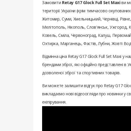
Замовити
Retay G17 Glock Full Set Maxi
ви мо
території України (крім тимчасово окупованих):
Житомир, Суми, Хмельницький, Чернівці, Рівне
Мелітополь, Нікополь, Слов'янськ, Ужгород, К
Ковель, Сміла, Червоноград, Калуш, Первомайс
Охтирка, Марганець, Фастів, Лубни, Жовті Во
Відмінна ціна Retay G17 Glock Full Set Maxi 
брендами зброї, які офіційно представлені в
дозволеної зброї та спортивних товарів.
Ви можете залишити відгук про Retay G17 Gloc
викладаємо нові відеоогляди про новинки у св
екіпірування.