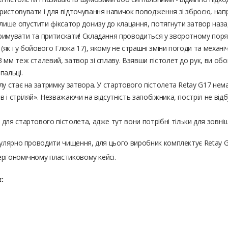
ористовувати і для відточування навичок поводження зі зброєю, нап
лише опустити фіксатор донизу до клацання, потягнути затвор назад,
тримувати та притискати! Складання проводиться у зворотному поря
як і у бойового Глока 17), якому не страшні зміни погоди та механічні
3 мм теж сталевий, затвор зі сплаву. Взявши пістолет до рук, ви обо
пальці.
ілу стає на затримку затвора. У стартового пістолета Retay G17 не
в і стріляй». Незважаючи на відсутність запобіжника, постріл не ві
 для стартового пістолета, адже тут вони потрібні тільки для зовніш
гулярно проводити чищення, для цього виробник комплектує Retay
ергономічному пластиковому кейсі.
: