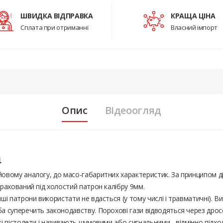
ШВИДКА ВІДПРАВКА
КРАЩА ЦІНА
Сплата при отриманні
Власний імпорт
Опис
Відеоогляд
а
овому аналогу, до масо-габаритних характеристик. За принципом дії
зрахований під холостий патрон калібру 9мм.
нші патрони використати не вдасться (у тому числі і травматичні). 
а суперечить законодавству. Порохові гази відводяться через дрос
кі пістолети і називають шумовими або сигнальними - відмінно підхо