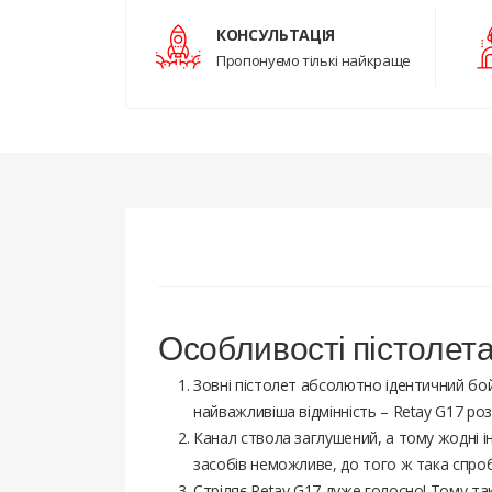
КОНСУЛЬТАЦІЯ
Пропонуємо тількі найкраще
Особливості пістолет
Зовні пістолет абсолютно ідентичний бой
найважливіша відмінність – Retay G17 ро
Канал ствола заглушений, а тому жодні і
засобів неможливе, до того ж така спроб
Стріляє Retay G17 дуже голосно! Тому та