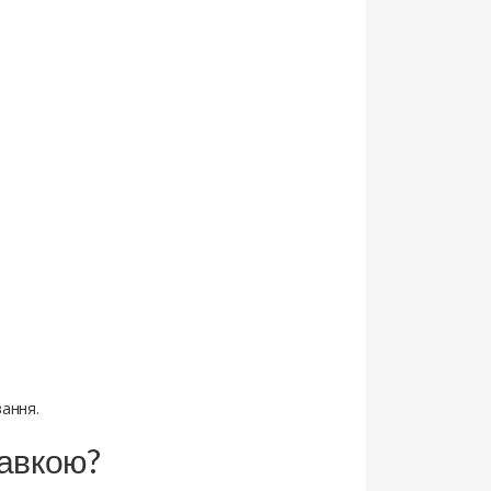
вання.
тавкою?