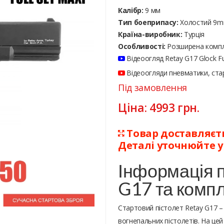
Калібр:
9 мм
Тип боеприпасу:
Холостий 9
Країна-виробник:
Турція
Особливості:
Розширена компл
Відеоогляд Retay G17 Glock Ful
Відеоогляди пневматики, стар
Під замовлення
Ціна:
4993
грн.
Товар доставляєтьс
Деталі уточнюйте 
Інформація п
G17 та комп
Стартовий пістолет Retay G17 –
вогнепальних пістолетів. На цей