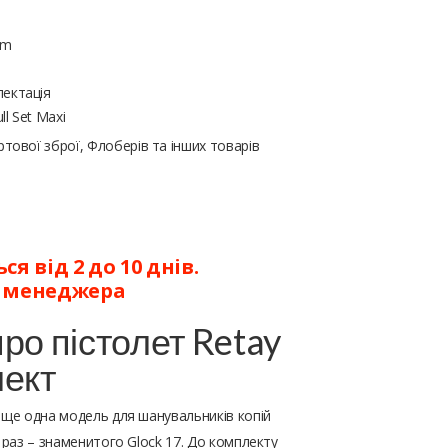
mm
ектація
l Set Maxi
тової зброї, Флоберів та інших товарів
я від 2 до 10 днів.
у менеджера
ро пістолет Retay
лект
 ще одна модель для шанувальників копій
 раз – знаменитого Glock 17. До комплекту