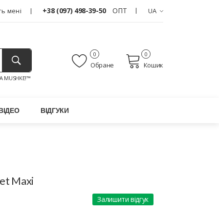
+38 (097) 498-39-50
ОПТ
ь мені
UA
0
0
Обране
Кошик
A MUSHKE!™
ВІДЕО
ВІДГУКИ
Set Maxi
Залишити відгук