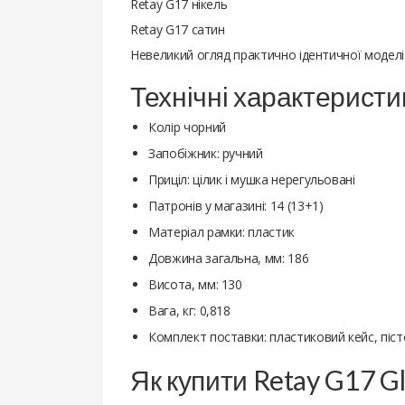
Retay G17 нікель
Retay G17 сатин
Невеликий огляд практично ідентичної модел
Технічні характеристи
Колір чорний
Запобіжник: ручний
Приціл: цілик і мушка нерегульовані
Патронів у магазині: 14 (13+1)
Матеріал рамки: пластик
Довжина загальна, мм: 186
Висота, мм: 130
Вага, кг: 0,818
Комплект поставки: пластиковий кейс, піст
Як купити Retay G17 G