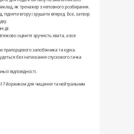
риклад, як тренажер з неповного розбирання.
 підняти вгору і зрушити вперед. Все, затвор
дку.
 дії.
в'язково оціните зручність хвата, а все
має прапорцевого запобіжника та курка.
дбудеться без натискання спускового гачка
ньої відповідності.
 G17 йоржиком для чищення та нейтральним