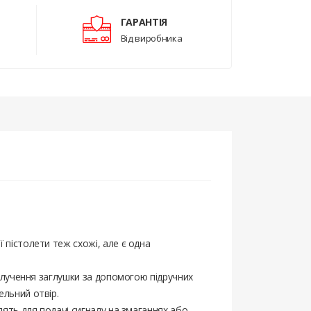
ГАРАНТІЯ
Від виробника
 пістолети теж схожі, але є одна
Вилучення заглушки за допомогою підручних
ельний отвір.
дять для подачі сигналу на змаганнях або