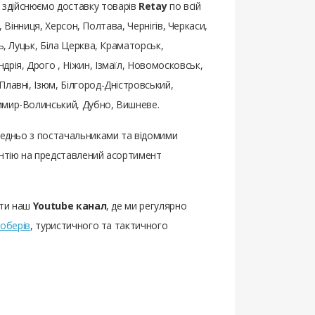
 здійснюємо доставку товарів
Retay
по всій
, Вінниця, Херсон, Полтава, Чернігів, Черкаси,
ь, Луцьк, Біла Церква, Краматорськ,
рія, Дрого , Ніжин, Ізмаїл, Новомосковськ,
лавні, Ізюм, Білгород-Дністровський,
димир-Волинський, Дубно, Вишневе.
ередньо з постачальниками та відомими
антію на представлений асортимент
ати наш
Youtube канал
, де ми регулярно
оберів
, туристичного та тактичного