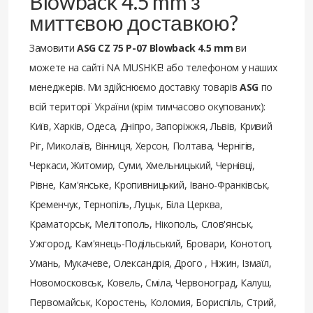
Blowback 4.5 mm з
миттєвою доставкою?
Замовити
ASG CZ 75 P-07 Blowback 4.5 mm
ви
можете на сайті NA MUSHKE! або телефоном у наших
менеджерів. Ми здійснюємо доставку товарів
ASG
по
всій території України (крім тимчасово окупованих):
Київ, Харків, Одеса, Дніпро, Запоріжжя, Львів, Кривий
Ріг, Миколаїв, Вінниця, Херсон, Полтава, Чернігів,
Черкаси, Житомир, Суми, Хмельницький, Чернівці,
Рівне, Кам'янське, Кропивницький, Івано-Франківськ,
Кременчук, Тернопіль, Луцьк, Біла Церква,
Краматорськ, Мелітополь, Нікополь, Слов'янськ,
Ужгород, Кам'янець-Подільський, Бровари, Конотоп,
Умань, Мукачеве, Олександрія, Дрого , Ніжин, Ізмаїл,
Новомосковськ, Ковель, Сміла, Червоноград, Калуш,
Первомайськ, Коростень, Коломия, Бориспіль, Стрий,