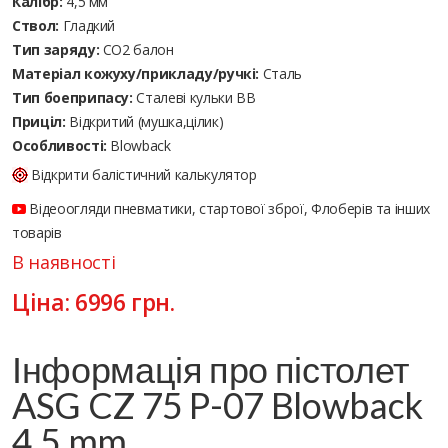
Калібр:
4,5 мм
Ствол:
Гладкий
Тип заряду:
CO2 балон
Матеріал кожуху/прикладу/ручкі:
Сталь
Тип боеприпасу:
Сталеві кульки ВВ
Приціл:
Відкритий (мушка,цілик)
Особливості:
Blowback
Відкрити балістичний калькулятор
Відеоогляди пневматики, стартової зброї, Флоберів та інших
товарів
В наявності
Ціна:
6996
грн.
Інформація про пістолет
ASG CZ 75 P-07 Blowback
4.5 mm