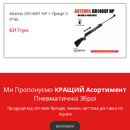
Artemis GR1400F NP + Приціл 3-
9*40
6317 грн.
Ми Пропонуємо
КРАЩИЙ Асортимент
Пневматичної Зброї
Продукція від світових брендів, знижки, миттєва доставка по
Україні
КОНТАКТИ