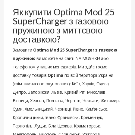
Як купити Optima Mod 25
SuperCharger з газовою
пружиною з миттєвою
доставкою?
Замовити
Optima Mod 25 SuperCharger з газовою
пружиною
ви можете на сайті NA MUSHKE! або
телефоном у наших менеджерів. Ми здійснюємо
доставку товарів
Optima
по всій території України
(крім тимчасово окупованих): Київ, Харків, Одеса,
Дніпро, Запоріжжя, Львів, Кривий Ріг, Миколаїв,
Вінниця, Херсон, Полтава, Чернігів, Черкаси, Житомир,
Суми, Хмельницький, Чернівці, Рівне, Кам'янське,
Кропивницький, Івано-Франківськ, Кременчук,
Тернопіль, Луцьк, Біла Церква, Краматорськ,
Мелітополь, Нікополь, Слов'янськ, Ужгород,