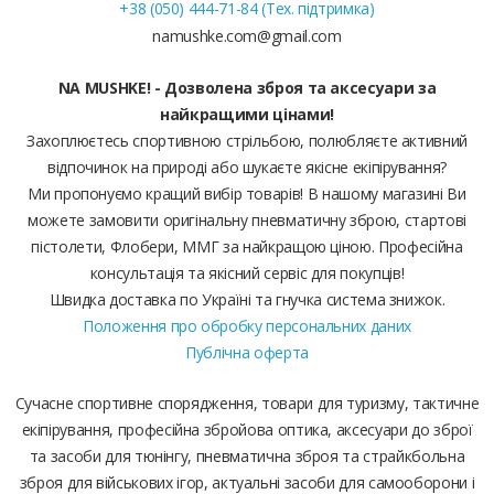
+38 (050) 444-71-84 (Тех. підтримка)
namushke.com@gmail.com
NA MUSHKE! - Дозволена зброя та аксесуари за
найкращими цінами!
Захоплюєтесь спортивною стрільбою, полюбляєте активний
відпочинок на природі або шукаєте якісне екіпірування?
Ми пропонуємо кращий вибір товарів! В нашому магазині Ви
можете замовити оригінальну пневматичну зброю, стартові
пістолети, Флобери, ММГ за найкращою ціною. Професійна
консультація та якісний сервіс для покупців!
Швидка доставка по Україні та гнучка система знижок.
Положення про обробку персональних даних
Публічна оферта
Сучасне спортивне спорядження, товари для туризму, тактичне
екіпірування, професійна збройова оптика, аксесуари до зброї
та засоби для тюнінгу, пневматична зброя та страйкбольна
зброя для військових ігор, актуальні засоби для самооборони і