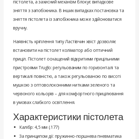
пістолета, а захисний механізм блокує випадкове
зняття з запобіжника. В інших випадках постановка та
зняття пістолета із запобіжника може здійснюватися
вручну.
Наявність кріплення типу Ластівчин хвіст дозволяє
встановити на пістолет коліматор або оптичний
приціл. Пістолет оснащений відкритими прицільними
пристроями Truglo: регульованим по горизонталі та
вертикалі повністю, а також регульованою по висоті
мушкою з оптоволоконними нитками зеленого та
червоного кольорів – для комфортного прицілювання
в умовах слабкого освітлення.
Характеристики пістолета
Калібр: 4,5 мм (.177)
За принципом дії: пружинно-поршнева пневматика