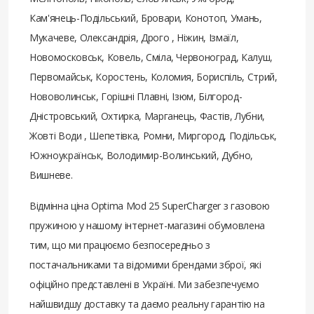
Кам'янець-Подільський, Бровари, Конотоп, Умань,
Мукачеве, Олександрія, Дрого , Ніжин, Ізмаїл,
Новомосковськ, Ковель, Сміла, Червоноград, Калуш,
Первомайськ, Коростень, Коломия, Бориспіль, Стрий,
Нововолинськ, Горішні Плавні, Ізюм, Білгород-
Дністровський, Охтирка, Марганець, Фастів, Лубни,
Жовті Води , Шепетівка, Ромни, Миргород, Подільськ,
Южноукраїнськ, Володимир-Волинський, Дубно,
Вишневе.
Відмінна ціна Optima Mod 25 SuperCharger з газовою
пружиною у нашому інтернет-магазині обумовлена ​​
тим, що ми працюємо безпосередньо з
постачальниками та відомими брендами зброї, які
офіційно представлені в Україні. Ми забезпечуємо
найшвидшу доставку та даємо реальну гарантію на