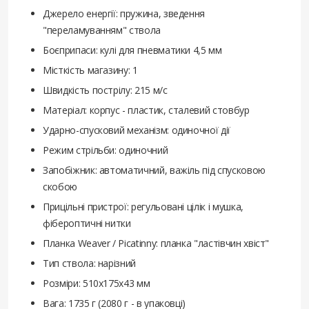
Джерело енергії: пружина, зведення
"переламуванням" ствола
Боєприпаси: кулі для пневматики 4,5 мм
Місткість магазину: 1
Швидкість пострілу: 215 м/с
Матеріал: корпус - пластик, сталевий стовбур
Ударно-спусковий механізм: одиночної дії
Режим стрільби: одиночний
Запобіжник: автоматичний, важіль під спусковою
скобою
Прицільні пристрої: регульовані цілік і мушка,
фібероптичні нитки
Планка Weaver / Picatinny: планка "ластівчин хвіст"
Тип ствола: нарізний
Розміри: 510х175х43 мм
Вага: 1735 г (2080 г - в упаковці)