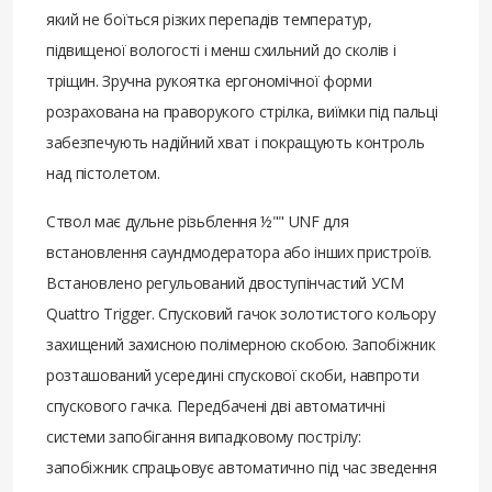
який не боїться різких перепадів температур,
підвищеної вологості і менш схильний до сколів і
тріщин. Зручна рукоятка ергономічної форми
розрахована на праворукого стрілка, виїмки під пальці
забезпечують надійний хват і покращують контроль
над пістолетом.
Ствол має дульне різьблення ½"" UNF для
встановлення саундмодератора або інших пристроїв.
Встановлено регульований двоступінчастий УСМ
Quattro Trigger. Спусковий гачок золотистого кольору
захищений захисною полімерною скобою. Запобіжник
розташований усередині спускової скоби, навпроти
спускового гачка. Передбачені дві автоматичні
системи запобігання випадковому пострілу:
запобіжник спрацьовує автоматично під час зведення