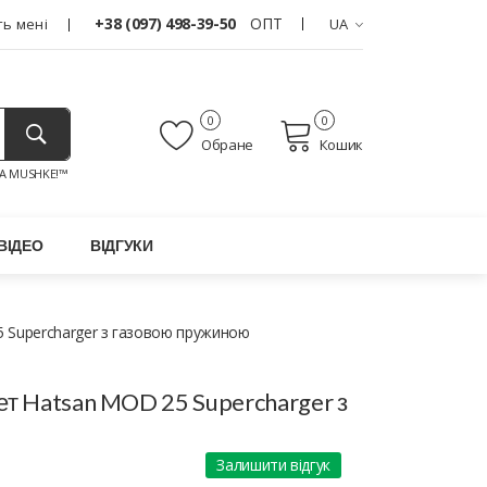
+38 (097) 498-39-50
ОПТ
ь мені
UA
0
0
Обране
Кошик
A MUSHKE!™
ВІДЕО
ВІДГУКИ
 Supercharger з газовою пружиною
ет Hatsan MOD 25 Supercharger з
Залишити відгук