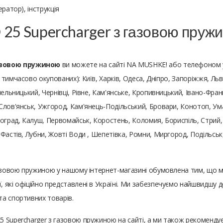
ратор), інструкція
 25 Supercharger з газовою пруж
газовою пружиною
ви можете на сайті NA MUSHKE! або телефоном у
м тимчасово окупованих): Київ, Харків, Одеса, Дніпро, Запоріжжя, Льв
ельницький, Чернівці, Рівне, Кам'янське, Кропивницький, Івано-Франк
Слов'янськ, Ужгород, Кам'янець-Подільський, Бровари, Конотоп, Ума
оград, Калуш, Первомайськ, Коростень, Коломия, Бориспіль, Стрий, 
 Фастів, Лубни, Жовті Води , Шепетівка, Ромни, Миргород, Подільс
газовою пружиною у нашому інтернет-магазині обумовлена ​​тим, що
 які офіційно представлені в Україні. Ми забезпечуємо найшвидшу д
а спортивних товарів.
5 Supercharger з газовою пружиною на сайті, а ми також рекоменду