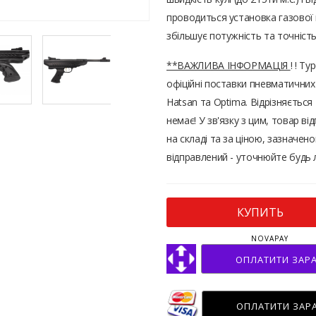
проводиться установка газової 
збільшує потужність та точність
**ВАЖЛИВА ІНФОРМАЦІЯ
! ! Т
офіційні поставки пневматичних
Hatsan та Optima. Відрізняється
немає! У зв'язку з цим, товар ві
на складі та за ціною, зазначено
відправлений - уточнюйте будь 
КУПИТЬ
NOVAPAY
ОПЛАТИТИ ЗАР
ОПЛАТИТИ ЗАР