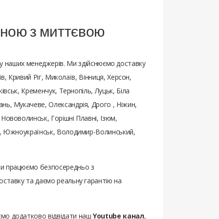
иною з миттєвою
 наших менеджерів. Ми здійснюємо доставку
ів, Кривий Ріг, Миколаїв, Вінниця, Херсон,
івськ, Кременчук, Тернопіль, Луцьк, Біла
нь, Мукачеве, Олександрія, Дрого , Ніжин,
Нововолинськ, Горішні Плавні, Ізюм,
ьк, Южноукраїнськ, Володимир-Волинський,
 ми працюємо безпосередньо з
оставку та даємо реальну гарантію на
ємо додатково відвідати наш
Youtube канал
,