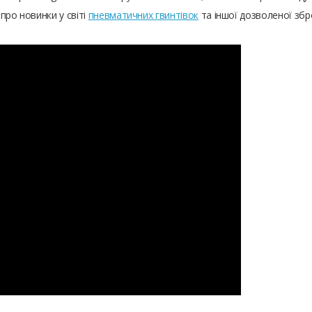
про новинки у світі
пневматичних гвинтівок
та іншої дозволеної збр