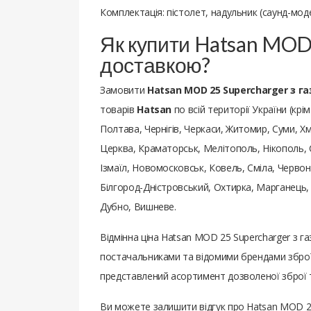
Комплектація: пістолет, надульник (саунд-моде
Як купити Hatsan MOD
доставкою?
Замовити
Hatsan MOD 25 Supercharger з 
товарів
Hatsan
по всій території України (крі
Полтава, Чернігів, Черкаси, Житомир, Суми, Хм
Церква, Краматорськ, Мелітополь, Нікополь, 
Ізмаїл, Новомосковськ, Ковель, Сміла, Червон
Білгород-Дністровський, Охтирка, Марганець,
Дубно, Вишневе.
Відмінна ціна Hatsan MOD 25 Supercharger з 
постачальниками та відомими брендами зброї,
представлений асортимент дозволеної зброї т
Ви можете залишити відгук про Hatsan MOD 2