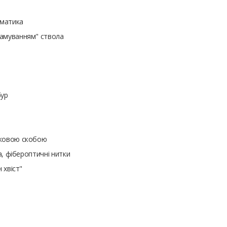
вматика
ламуванням" ствола
бур
усковою скобою
ка, фібероптичні нитки
 хвіст"