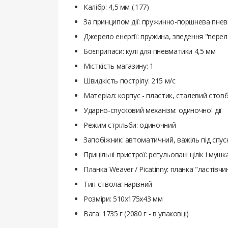
Калібр: 4,5 мм (.177)
За принципом дії: пружинно-поршнева пне
Джерело енергії: пружина, зведення "пере
Боєприпаси: кулі для пневматики 4,5 мм
Місткість магазину: 1
Швидкість пострілу: 215 м/с
Матеріал: корпус - пластик, сталевий стов
Ударно-спусковий механізм: одиночної дії
Режим стрільби: одиночний
Запобіжник: автоматичний, важіль під сп
Прицільні пристрої: регульовані цілік і муш
Планка Weaver / Picatinny: планка "ластівчин
Тип ствола: нарізний
Розміри: 510х175х43 мм
Вага: 1735 г (2080 г - в упаковці)