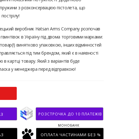
пружини з розконсервацією пістолета, що
 пострілу!
урецький виробник Hatsan Arms Company розпочав
 гвинтівок в Україну під двома торговими марками:
 товар(!) винятково упаковкою, інших відмінностей
дправляється під тим брендом, який є в наявності
ю в картці товару. Який з варіантів буде
ласка у менеджера перед відправкою!
РОЗСТРОЧКА ДО 10 ПЛАТЕЖІВ
АЗ
МОНОБАНК
АЗ
ОПЛАТА ЧАСТИНАМИ БЕЗ %