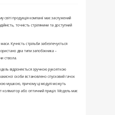
у світі продукція компанії має заслужений
ійність, точність стрілянини та доступний
ї маси. Кучність стрільби забезпечується
використано два типи запобіжника –
ни ствола.
Модель відрізняється зручною рукояткою
 захисної скоби встановлено спусковий гачок
нною мушкою, причому ці модулі можуть
лет коліматор або оптичний приціл. Модель має