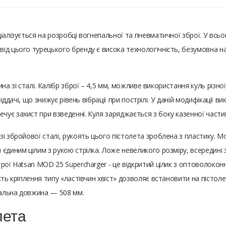
іалізується на розробці вогнепальної та пневматичної зброї. У всьом
д цього турецького бренду є висока технологічність, безумовна над
на зі сталі. Калібр зброї – 4,5 мм, можливе використання куль різно
віддачі, що знижує рівень вібрації при пострілі. У даній модифікації 
ує захист при взведенні. Куля заряджається з боку казенної части
зі збройової сталі, рукоять цього пістолета зроблена з пластику. 
єдиним цілим з рукою стрілка. Ложе невеликого розміру, всередині
трої Hatsan MOD 25 Supercharger - це відкритий цілик з оптоволоко
сть кріплення типу «ластівчин хвіст» дозволяє встановити на пісто
агальна довжина — 508 мм.
лета