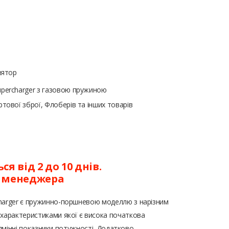
лятор
percharger з газовою пружиною
тової зброї, Флоберів та інших товарів
я від 2 до 10 днів.
у менеджера
harger є пружинно-поршневою моделлю з нарізним
 характеристиками якої є висока початкова
 відмінні показники потужності. Додатково