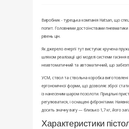
Виробник - турецька компанія Hatsan, що спец
попит. Головними достоїнствами пневматики ві
рівень цін.
Як джерело енергії тут виступає кручена пружи
шляхом реалізації цієї моделі системи гасіння 
неавтоматичний та автоматичний, що забезпеч
УСМ, ствол та ствольна коробка виготовлені 
ергономічної форми, що дозволяє зброї стати 
із нанесеним шаром позолоти. Прицільні прис
регулюватися, і оснащені фібронітами. Наявні
досить значну вагу — близько 1,7 кг, його з
Характеристики пісто