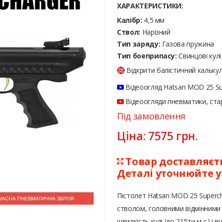
ХАРАКТЕРИСТИКИ:
Калібр:
4,5 мм
Ствол:
Нарізний
Тип заряду:
Газова пружина
Тип боеприпасу:
Cвинцові кулі
Відкрити балістичний кальку
Відеоогляд Hatsan MOD 25 Su
Відеоогляди пневматики, стар
Під замовлення
Ціна:
7575
грн.
Товар доставляєтьс
Деталі уточнюйте 
Пістолет Hatsan MOD 25 Superc
стволом, головними відмінними
швидкість кулі (до 215ти м.с.) і