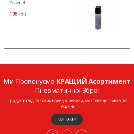
Терен-4
198 грн.
Ми Пропонуємо
КРАЩИЙ Асортимент
Пневматичної Зброї
Продукція від світових брендів, знижки, миттєва доставка по
Україні
КОНТАКТИ