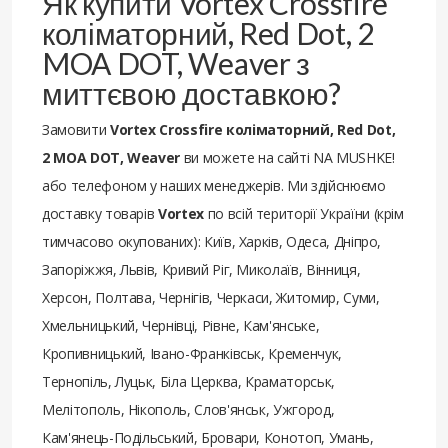
Як купити Vortex Crossfire
коліматорний, Red Dot, 2
MOA DOT, Weaver з
миттєвою доставкою?
Замовити
Vortex Crossfire коліматорний, Red Dot,
2 MOA DOT, Weaver
ви можете на сайті NA MUSHKE!
або телефоном у наших менеджерів. Ми здійснюємо
доставку товарів
Vortex
по всій території України (крім
тимчасово окупованих): Київ, Харків, Одеса, Дніпро,
Запоріжжя, Львів, Кривий Ріг, Миколаїв, Вінниця,
Херсон, Полтава, Чернігів, Черкаси, Житомир, Суми,
Хмельницький, Чернівці, Рівне, Кам'янське,
Кропивницький, Івано-Франківськ, Кременчук,
Тернопіль, Луцьк, Біла Церква, Краматорськ,
Мелітополь, Нікополь, Слов'янськ, Ужгород,
Кам'янець-Подільський, Бровари, Конотоп, Умань,