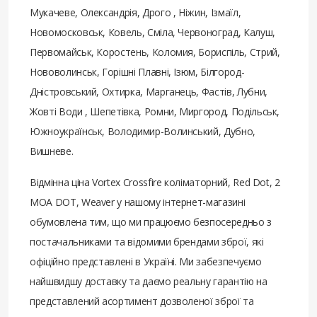
Мукачеве, Олександрія, Дрого , Ніжин, Ізмаїл,
Новомосковськ, Ковель, Сміла, Червоноград, Калуш,
Первомайськ, Коростень, Коломия, Бориспіль, Стрий,
Нововолинськ, Горішні Плавні, Ізюм, Білгород-
Дністровський, Охтирка, Марганець, Фастів, Лубни,
Жовті Води , Шепетівка, Ромни, Миргород, Подільськ,
Южноукраїнськ, Володимир-Волинський, Дубно,
Вишневе.
Відмінна ціна Vortex Crossfire коліматорний, Red Dot, 2
MOA DOT, Weaver у нашому інтернет-магазині
обумовлена ​​тим, що ми працюємо безпосередньо з
постачальниками та відомими брендами зброї, які
офіційно представлені в Україні. Ми забезпечуємо
найшвидшу доставку та даємо реальну гарантію на
представлений асортимент дозволеної зброї та