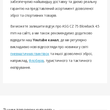
забезпечуємо найшвидшу доставку та даємо реальну
гарантію на представлений асортимент дозволеної
зброї та спортивних товарів.
Ви можете залишити відгук про ASG CZ 75 Blowback 4.5
mm на сайті, а ми також рекомендуємо додатково
відвідати наш
Youtube канал
, де ми регулярно
викладаємо нові відеоогляди про новинки у світі
пневматичних гвинтівок
та іншої дозволеної зброї,
наприклад,
Флоберів
, туристичного та тактичного
екіпірування.
З цим товаром купують: