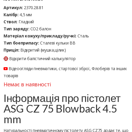
Артикул:
2370.28.81
Калібр:
4,5 мм
Ствол:
Гладкий
Тип заряду:
CO2 балон
Матеріал кожуху/прикладу/ручкі:
Сталь
Тип боеприпасу:
Сталеві кульки ВВ
Приціл:
Відкритий (мушка,цілик)
Відкрити балістичний калькулятор
Відеоогляди пневматики, стартової зброї, Флоберів та інших
товарів
Немає в наявності
Інформація про пістолет
ASG CZ 75 Blowback 4.5
mm
Натуральності пневматичному пістолету ASG CZ75 додає те, що