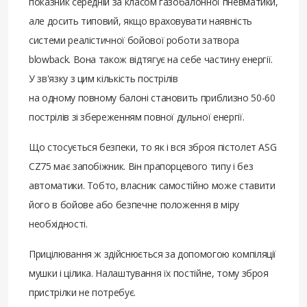
показник середній за класом газобалонної пневматики,
але досить типовий, якщо враховувати наявність
системи реалістичної бойової роботи затвора
blowback. Вона також відтягує на себе частину енергії.
У зв'язку з цим кількість пострілів
на одному повному балоні становить приблизно 50-60
пострілів зі збереженням повної дульної енергії.
Що стосується безпеки, то як і вся зброя пістолет ASG
CZ75 має запобіжник. Він прапорцевого типу і без
автоматики. Тобто, власник самостійно може ставити
його в бойове або безпечне положення в міру
необхідності.
Прицілювання ж здійснюється за допомогою компіляції
мушки і цілика. Налаштування їх постійне, тому зброя
пристрілки не потребує.