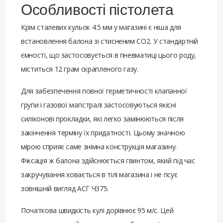
Особливості пістолета
Крім сталевих кульок 4.5 мм у магазині є ніша для
встановлення балона зі стисненим СО2. У стандартній
ємності, що застосовується в пневматиці цього роду,
міститься 12 грам скрапленого газу.
Для забезпечення повної герметичності клапанної
групи і газової магістралі застосовуються якісні
силіконові прокладки, які легко замінюються після
закінчення терміну їх придатності. Цьому значною
мірою сприяє саме знімна конструкція магазину.
Фіксація ж балона здійснюється гвинтом, який під час
закручування ховається в тілі магазина і не псує
зовнішній вигляд АСГ ЧЗ75.
Початкова швидкість кулі дорівнює 95 м/с. Цей