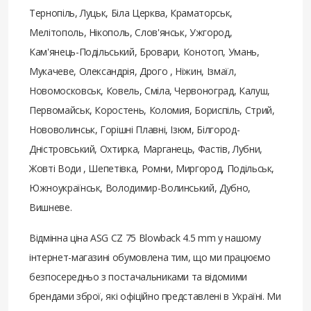
Тернопіль, Луцьк, Біла Церква, Краматорськ,
Мелітополь, Нікополь, Слов'янськ, Ужгород,
Кам'янець-Подільський, Бровари, Конотоп, Умань,
Мукачеве, Олександрія, Дрого , Ніжин, Ізмаїл,
Новомосковськ, Ковель, Сміла, Червоноград, Калуш,
Первомайськ, Коростень, Коломия, Бориспіль, Стрий,
Нововолинськ, Горішні Плавні, Ізюм, Білгород-
Дністровський, Охтирка, Марганець, Фастів, Лубни,
Жовті Води , Шепетівка, Ромни, Миргород, Подільськ,
Южноукраїнськ, Володимир-Волинський, Дубно,
Вишневе.
Відмінна ціна ASG CZ 75 Blowback 4.5 mm у нашому
інтернет-магазині обумовлена ​​тим, що ми працюємо
безпосередньо з постачальниками та відомими
брендами зброї, які офіційно представлені в Україні. Ми