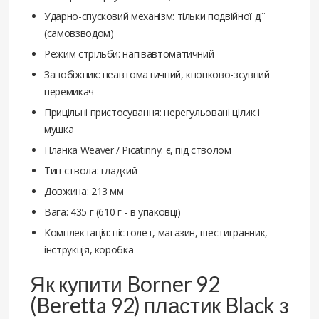
Ударно-спусковий механізм: тільки подвійної дії
(самовзводом)
Режим стрільби: напівавтоматичний
Запобіжник: неавтоматичний, кнопково-зсувний
перемикач
Прицільні пристосування: нерегульовані цілик і
мушка
Планка Weaver / Picatinny: є, під стволом
Тип ствола: гладкий
Довжина: 213 мм
Вага: 435 г (610 г - в упаковці)
Комплектація: пістолет, магазин, шестигранник,
інструкція, коробка
Як купити Borner 92
(Beretta 92) пластик Black з