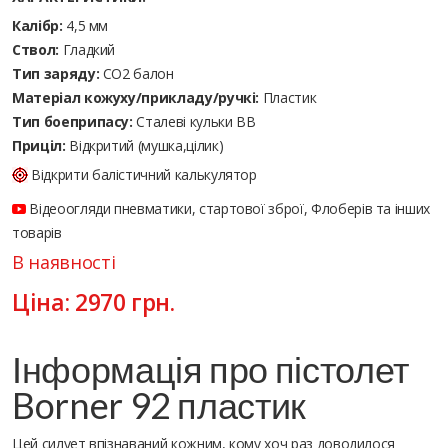
Калібр:
4,5 мм
Ствол:
Гладкий
Тип заряду:
CO2 балон
Матеріал кожуху/прикладу/ручкі:
Пластик
Тип боеприпасу:
Сталеві кульки ВВ
Приціл:
Відкритий (мушка,цілик)
Відкрити балістичний калькулятор
Відеоогляди пневматики, стартової зброї, Флоберів та інших
товарів
В наявності
Ціна:
2970
грн.
Інформація про пістолет
Borner 92 пластик
Цей силует впізнаваний кожним, кому хоч раз доводилося