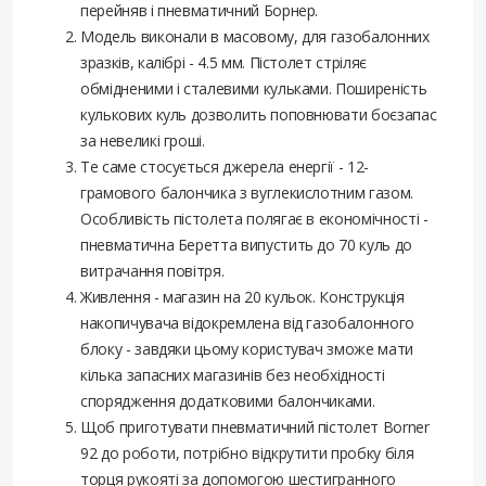
перейняв і пневматичний Борнер.
Модель виконали в масовому, для газобалонних
зразків, калібрі - 4.5 мм. Пістолет стріляє
обмідненими і сталевими кульками. Поширеність
кулькових куль дозволить поповнювати боєзапас
за невеликі гроші.
Те саме стосується джерела енергії - 12-
грамового балончика з вуглекислотним газом.
Особливість пістолета полягає в економічності -
пневматична Беретта випустить до 70 куль до
витрачання повітря.
Живлення - магазин на 20 кульок. Конструкція
накопичувача відокремлена від газобалонного
блоку - завдяки цьому користувач зможе мати
кілька запасних магазинів без необхідності
спорядження додатковими балончиками.
Щоб приготувати пневматичний пістолет Borner
92 до роботи, потрібно відкрутити пробку біля
торця рукояті за допомогою шестигранного