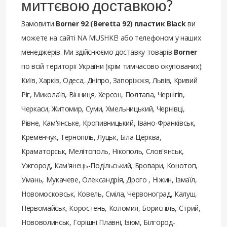
миттєвою доставкою?
Замовити
Borner 92 (Beretta 92) пластик Black
ви
можете на сайті NA MUSHKE! або телефоном у наших
менеджерів. Ми здійснюємо доставку товарів
Borner
по всій території України (крім тимчасово окупованих):
Київ, Харків, Одеса, Дніпро, Запоріжжя, Львів, Кривий
Ріг, Миколаїв, Вінниця, Херсон, Полтава, Чернігів,
Черкаси, Житомир, Суми, Хмельницький, Чернівці,
Рівне, Кам'янське, Кропивницький, Івано-Франківськ,
Кременчук, Тернопіль, Луцьк, Біла Церква,
Краматорськ, Мелітополь, Нікополь, Слов'янськ,
Ужгород, Кам'янець-Подільський, Бровари, Конотоп,
Умань, Мукачеве, Олександрія, Дрого , Ніжин, Ізмаїл,
Новомосковськ, Ковель, Сміла, Червоноград, Калуш,
Первомайськ, Коростень, Коломия, Бориспіль, Стрий,
Нововолинськ, Горішні Плавні, Ізюм, Білгород-