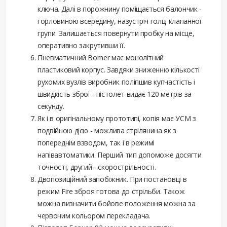
ключа. Далі в порожнину поміщається балончик -
горловиною всередину, назустріч голці клапанної
групи. Залишається повернути пробку на місце,
оперативно закрутивши її.
Пневматичний Borner має монолітний
пластиковий корпус. Завдяки зниженню кількості
рухомих вузлів виробник поліпшив купчастість і
швидкість зброї - пістолет видає 120 метрів за
секунду.
Як і в оригінальному прототипі, копія має УСМ з
подвійною дією - можлива стрілянина як з
попереднім взводом, так і в режимі
напівавтоматики. Перший тип допоможе досягти
точності, другий - скорострільності.
Двопозиційний запобіжник. При постановці в
режим Fire зброя готова до стрільби. Також
можна визначити бойове положення можна за
червоним кольором перекладача.