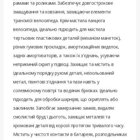
рамами та роликами. Забезпечує довгострокове
змащування та ковзання, захищаючи елементи
трансмісії велосипеда. Крім мастила ланцюга
велосипеда, ідеально підходить для мастила
тертьових пластикових деталей (механізм манеток),
різних гумових прокладок, амортизаційних виделок,
задніх амортизаторів, а також їх з'єднань, усуваючи
неприємний скрип у підвісці. Захищає та містить в
ідеальному порядку рухомі деталі, неізольований
метал, гвинтові з'єднання та пази навіть у
солевмісному повітрі та водяних бризках. Ідеально
підходить для обробки шарнірів, що скриплять або
заклинили. Запобігає замерзанню замків, видаляє
смолистий бруд і дьоготь, захищає металеві та
хромовані деталі від корозії протягом тривалого часу.
Містить у чистоті контакти в батареях, розподільниках