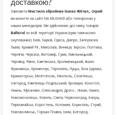
доставкою?
Замовити
Мастило збройове Gunex 400 мл., спрей
ви можете на сайті NA MUSHKE! або телефоном у
наших менеджерів. Ми здійснюємо доставку товарів
Ballistol
по всій території України (крім тимчасово
окупованих): Київ, Харків, Одеса, Дніпро, Запоріжжя,
Львів, Кривий Ріг, Миколаїв, Вінниця, Херсон, Полтава,
Чернігів, Черкаси, Житомир, Суми, Хмельницький,
Чернівці, Рівне, Кам'янське, Кропивницький, Івано-
Франківськ, Кременчук, Тернопіль, Луцьк, Біла Церква,
Краматорськ, Мелітополь, Нікополь, Слов'янськ,
Ужгород, Кам'янець-Подільський, Бровари, Конотоп,
Умань, Мукачеве, Олександрія, Дрого , Ніжин, Ізмаїл,
Новомосковськ, Ковель, Сміла, Червоноград, Калуш,
Первомайськ, Коростень, Коломия, Бориспіль, Стрий,
Нововолинськ, Горішні Плавні, Ізюм, Білгород-