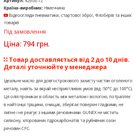
Артикул:
429.00.12
Країна-виробник:
Німеччина
Відеоогляди пневматики, стартової зброї, Флоберів та інших
товарів
Під замовлення
Ціна:
794
грн.
Товар доставляється від 2 до 10 днів.
Деталі уточнюйте у менеджера
Ідеальне масло для довгострокового захисту частин оголеного
металу, навіть за вкрай несприятливих умов (від -50°С до 100°С).
Ця олія проникає в область між металом і вологою, потрапляє
в найтонші тріщини, очищає, зберігає поверхні гладкими, не
липне і не реагує з іншими речовинами. GUNEX не містить
силікону, хлорованих гідрокарбонатів та руйнівних озон
речовин CFC.