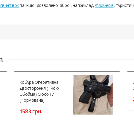
гвинтівок
та іншої дозволеної зброї, наприклад,
Флоберів
, туристич
в
Кобура Оперативна
Двостороння (+чох/
Обойма) Glock-17
(формована)
1583 грн.