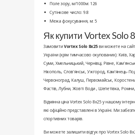
Поле зору, м/1000м: 126
Сутінкове число: 9.8
Межа фокусування, м: 5
Як купити Vortex Solo
Замовити
Vortex Solo 8x25
ви можете на сайт
України (крім тимчасово окупованих): Київ, Хар
Суми, Хмельницький, Чернівці, Рівне, Кам'янс
Нікополь, Слов'янськ, Ужгород, Кам'янець-Под
Червоноград, Калуш, Первомайськ, Коростень,
Фастів, Лубни, Жовті Води , Шепетівка, Ромн
Відмінна ціна Vortex Solo 8x25 у нашому інте
які офіційно представлені в Україні. Ми заб
спортивних товарів.
Ви можете залишити відгук про Vortex Solo 8