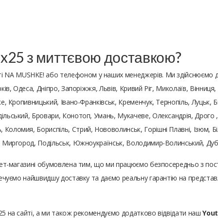
 8x25 з миттєвою доставкою?
і NA MUSHKE! або телефоном у наших менеджерів. Ми здійснюємо 
ків, Одеса, Дніпро, Запоріжжя, Львів, Кривий Ріг, Миколаїв, Вінниця
ьке, Кропивницький, Івано-Франківськ, Кременчук, Тернопіль, Луцьк,
ільський, Бровари, Конотоп, Умань, Мукачеве, Олександрія, Дрого ,
 Коломия, Бориспіль, Стрий, Нововолинськ, Горішні Плавні, Ізюм, Б
и, Миргород, Подільськ, Южноукраїнськ, Володимир-Волинський, Ду
рнет-магазині обумовлена ​​тим, що ми працюємо безпосередньо з п
езпечуємо найшвидшу доставку та даємо реальну гарантію на предста
x25 на сайті, а ми також рекомендуємо додатково відвідати наш
You