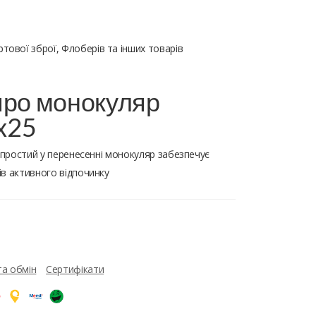
тової зброї, Флоберів та інших товарів
про монокуляр
8x25
, простий у перенесенні монокуляр забезпечує
в активного відпочинку
та обмін
Сертифікати