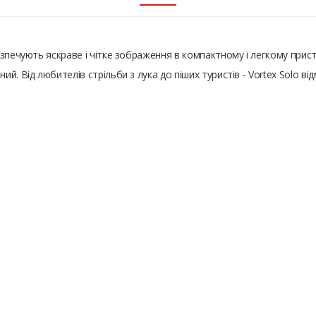
зпечують яскраве і чітке зображення в компактному і легкому пристр
. Від любителів стрільби з лука до піших туристів - Vortex Solo відм