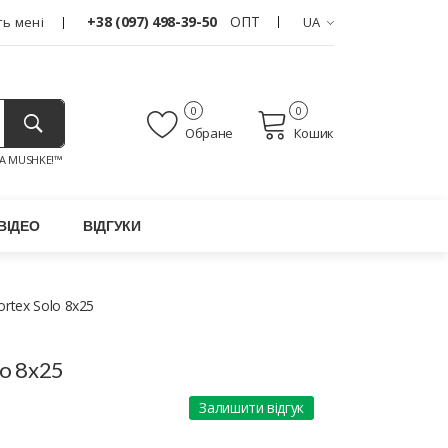
+38 (097) 498-39-50
ОПТ
ь мені
UA
0
0
Обране
Кошик
A MUSHKE!™
ВІДЕО
ВІДГУКИ
rtex Solo 8x25
lo 8x25
Залишити відгук