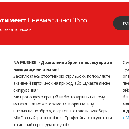
ртимент
Пневматичної Зброї
КО
ставка по Україні
NA MUSHKE! - Дозволена зброя та аксесуари за
Суч
найкращими цінами!
тур
Захоплюєтесь спортивною стрільбою, полюбляєте
опт
активний відпочинок на природі або шукаєте якісне
пне
екіпірування?
вій
Ми пропонуємо кращий вибір товарів! В нашому
баг
магазині Ви можете замовити оригінальну
Че
пневматичну зброю, стартові пістолети, Флобери,
ві
ММГ за найкращою ціною. Професійна консультація
» М
та якісний сервіс для покупців!