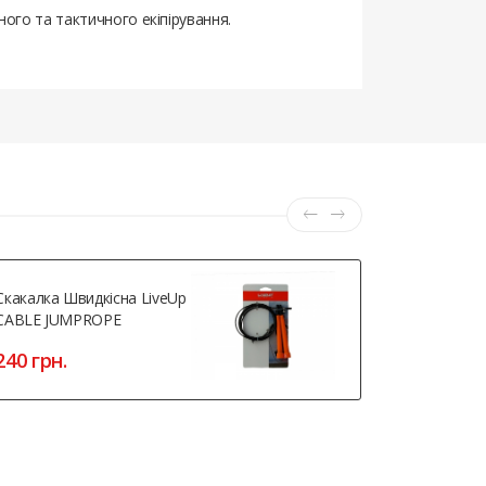
ного та тактичного екіпірування.
Скакалка Швидкісна LiveUp
SPA CORE A
CABLE JUMPROPE
2602 грн
240 грн.