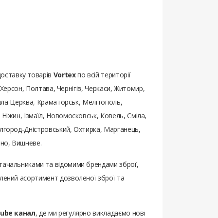
доставку товарів
Vortex
по всій території
, Херсон, Полтава, Чернігів, Черкаси, Житомир,
 Біла Церква, Краматорськ, Мелітополь,
 Ніжин, Ізмаїл, Новомосковськ, Ковель, Сміла,
ілгород-Дністровський, Охтирка, Марганець,
бно, Вишневе.
остачальниками та відомими брендами зброї,
влений асортимент дозволеної зброї та
tube канал
, де ми регулярно викладаємо нові