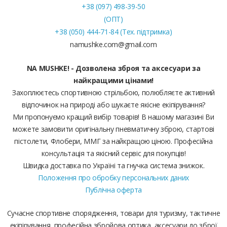
+38 (097) 498-39-50
(ОПТ)
+38 (050) 444-71-84 (Тех. підтримка)
namushke.com@gmail.com
NA MUSHKE! - Дозволена зброя та аксесуари за
найкращими цінами!
Захоплюєтесь спортивною стрільбою, полюбляєте активний
відпочинок на природі або шукаєте якісне екіпірування?
Ми пропонуємо кращий вибір товарів! В нашому магазині Ви
можете замовити оригінальну пневматичну зброю, стартові
пістолети, Флобери, ММГ за найкращою ціною. Професійна
консультація та якісний сервіс для покупців!
Швидка доставка по Україні та гнучка система знижок.
Положення про обробку персональних даних
Публічна оферта
Сучасне спортивне спорядження, товари для туризму, тактичне
екіпірування, професійна збройова оптика, аксесуари до зброї