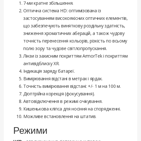
7-ми кратне збільшення.
Оптична система HD: оптимізована із
застосуванням високоякісних оптичних елементів,
що забезпечують виняткову роздільну здатність,
зниження хроматичних аберацій, а також чудову
точність перенесення кольорів, різкість по всьому
полю зору та чудове світлопропускання.
Лінзи із захисним покриттям ArmorTek і покриттям
антивідблиску XR.
Індикація заряду батареї.
Вимірювання відстані в метрах і ярдах.
Точність вимірювання відстані: +/- 1 м на 100 м.
Діоптрійна корекція (фокусування).
Автовідключення в режимі очікування.
Кишенькова кліпса для носіння на спорядженні.
Можливе встановлення на штатив.
Режими