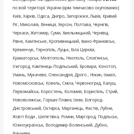
по всій території України (крім тимчасово окупованих):
Київ, Харків, Одеса, Дніпро, Запоріжжя, Львів, Кривий
Ріг, Миколаїв, Вінниця, Херсон, Полтава, Чернігів,
Черкаси, Житомир, Суми, Хмельницький, Чернівці,
Рівне, Кам'янське, Кропивницький, Івано-Франківськ,
Кременчук, Тернопіль, Луцьк, Біла Церква,
Краматорськ, Мелітополь, Нікополь, Слов'янськ,
Ужгород, Кам'янець-Подільський, Бровари, Конотоп,
Умань, Мукачеве, Олександрія, Дрого , Ніжин, Ізмаїл,
Новомосковськ, Ковель, Сміла, Червоноград, Калуш,
Первомайськ, Коростень, Коломия, Бориспіль, Стрий,
Нововолинськ, Горішні Плавні, Ізюм, Білгород-
Дністровський, Охтирка, Марганець, Фастів, Лубни,
Жовті Води , Шепетівка, Ромни, Миргород, Подільськ,
Южноукраїнськ, Володимир-Волинський, Дубно,
Вишневе.