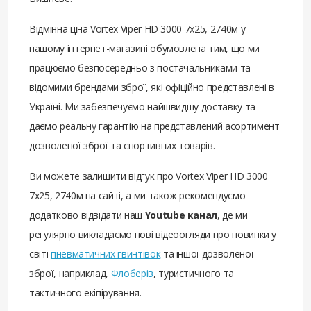
Відмінна ціна Vortex Viper HD 3000 7х25, 2740м у
нашому інтернет-магазині обумовлена ​​тим, що ми
працюємо безпосередньо з постачальниками та
відомими брендами зброї, які офіційно представлені в
Україні. Ми забезпечуємо найшвидшу доставку та
даємо реальну гарантію на представлений асортимент
дозволеної зброї та спортивних товарів.
Ви можете залишити відгук про Vortex Viper HD 3000
7х25, 2740м на сайті, а ми також рекомендуємо
додатково відвідати наш
Youtube канал
, де ми
регулярно викладаємо нові відеоогляди про новинки у
світі
пневматичних гвинтівок
та іншої дозволеної
зброї, наприклад,
Флоберів
, туристичного та
тактичного екіпірування.