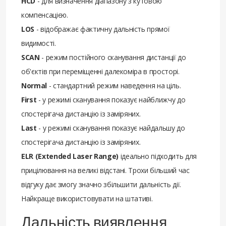
HCD
- для визначення діапазону з кутовою
компенсацією.
LOS
- відображає фактичну дальність прямої
видимості.
SCAN
- режим постійного сканування дистанції до
об'єктів при переміщенні далекоміра в просторі.
Normal
- стандартний режим наведення на ціль.
First
- у режимі сканування показує найближчу до
спостерігача дистанцію із заміряних.
Last
- у режимі сканування показує найдальшу до
спостерігача дистанцію із заміряних.
ELR (Extended Laser Range)
ідеально підходить для
прицілювання на великі відстані. Трохи більший час
відгуку дає змогу значно збільшити дальність дії.
Найкраще використовувати на штативі.
Дальність виявлення