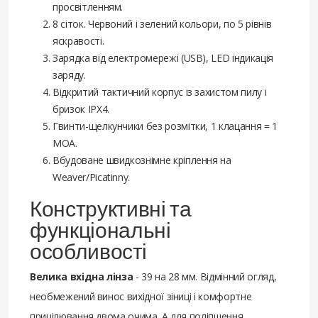
просвітленням.
8 сіток. Червоний і зелений кольори, по 5 рівнів
яскравості.
Зарядка від електромережі (USB), LED індикація
заряду.
Відкритий тактичний корпус із захистом пилу і
бризок IPX4.
Гвинти-щелкунчики без розмітки, 1 клацання = 1
MOA.
Вбудоване швидкознімне кріплення на
Weaver/Picatinny.
Конструктивні та
функціональні
особливості
Велика вхідна лінза
- 39 на 28 мм. Відмінний огляд,
необмежений винос вихідної зіниці і комфортне
прицілювання двома очима. А для поліпшення