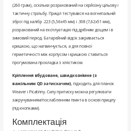
(260 грам), оскільки розрахований на серйозну цільову і
тактичну стрільбу. Приціл тестувався на вогнепальній
зброї під калібр .223 (5,56x45 мм) і .308 (7,62x51 мм),
розрахований на експлуатацію під дрібним дощем і в
зимовий період. Батарейний відсік закривається
кришкою, що нагвинчується, а для повної
герметичності між корпусом і кришкою ставиться
прогумована прокладка з хлястиком.
Кріплення вбудоване, швидкознімне (з
важільним QD затискачем)
, підходить для планок
Weaver і Picatinny. Силу притиску можна регулювати
закручуванням/послабленням гвинта в основі прицілу
(під кнопками).
Комплектація