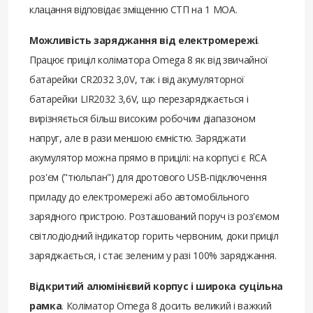
клацання відповідає зміщенню СТП на 1 MOA.
Можливість заряджання від електромережі
.
Працює приціл коліматора Omega 8 як від звичайної
батарейки CR2032 3,0V, так і від акумуляторної
батарейки LIR2032 3,6V, що перезаряджається і
вирізняється більш високим робочим діапазоном
напруг, але в рази меншою ємністю. Заряджати
акумулятор можна прямо в прицілі: на корпусі є RCA
роз'єм ("тюльпан") для дротового USB-підключення
приладу до електромережі або автомобільного
зарядного пристрою. Розташований поруч із роз'ємом
світлодіодний індикатор горить червоним, доки приціл
заряджається, і стає зеленим у разі 100% заряджання.
Відкритий алюмінієвий корпус і широка суцільна
рамка
. Коліматор Omega 8 досить великий і важкий