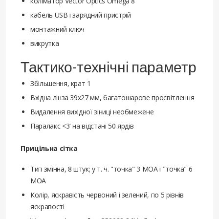
коліматор Vector Optics Omega 8
кабель USB і зарядний пристрій
монтажний ключ
викрутка
Тактико-технічні параметр
Збільшення, крат 1
Вхідна лінза 39x27 мм, багатошарове просвітлення
Видалення вихідної зіниці необмежене
Паралакс <3' на відстані 50 ярдів
Прицільна сітка
Тип змінна, 8 штук; у т. ч. "точка" 3 MOA і "точка" 6
MOA
Колір, яскравість червоний і зелений, по 5 рівнів
яскравості