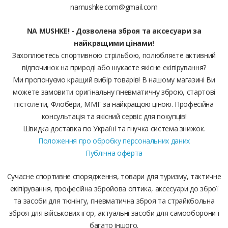
namushke.com@gmail.com
NA MUSHKE! - Дозволена зброя та аксесуари за
найкращими цінами!
Захоплюєтесь спортивною стрільбою, полюбляєте активний
відпочинок на природі або шукаєте якісне екіпірування?
Ми пропонуємо кращий вибір товарів! В нашому магазині Ви
можете замовити оригінальну пневматичну зброю, стартові
пістолети, Флобери, ММГ за найкращою ціною. Професійна
консультація та якісний сервіс для покупців!
Швидка доставка по Україні та гнучка система знижок.
Положення про обробку персональних даних
Публічна оферта
Сучасне спортивне спорядження, товари для туризму, тактичне
екіпірування, професійна збройова оптика, аксесуари до зброї
та засоби для тюнінгу, пневматична зброя та страйкбольна
зброя для військових ігор, актуальні засоби для самооборони і
багато іншого.