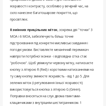
яскравості і контрасту, особливо у вечірній час, на
скло нанесене багатошарове покриття, що
просвітлює.
8 змінних прицільних міток
, зокрема дві "точки" 3
MOA і 6 MOA, забезпечують більш точне
підстроювання під конкретні мисливські завдання і
погодні умови. Виставляєте механічний перемикач
навпроти потрібної іконки - і відповідна сітка стає
"робочою". Щоб увімкнути червону мітку, натискаєте
кнопку з літерою R (Red) і короткими натисканнями на
ту саму кнопку змінюєте яскравість - від 1 до 5. Для
зелених міток (і регулювання їхньої яскравості)
використовується кнопка з літерою G (Green).
Поправки вносяться на слух двома гвинтами-
клацанчиками з внутрішнім шестигранником. 1