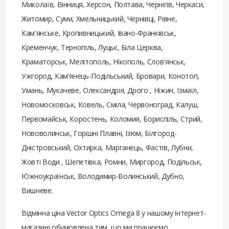
Миколаїв, Вінниця, Херсон, Полтава, Чернігів, Черкаси,
Житомир, Суми, Хмельницький, Чернівці, Рівне,
Кам'янське, Кропивницький, Івано-Франківськ,
Кременчук, Тернопіль, Луцьк, Біла Церква,
Краматорськ, Мелітополь, Нікополь, Слов'янськ,
Ужгород, Кам'янець-Подільський, Бровари, Конотоп,
Умань, Мукачеве, Олександрія, Дрого , Ніжин, Ізмаїл,
Новомосковськ, Ковель, Сміла, Червоноград, Калуш,
Первомайськ, Коростень, Коломия, Бориспіль, Стрий,
Нововолинськ, Горішні Плавні, Ізюм, Білгород-
Дністровський, Охтирка, Марганець, Фастів, Лубни,
Жовті Води , Шепетівка, Ромни, Миргород, Подільськ,
Южноукраїнськ, Володимир-Волинський, Дубно,
Вишневе.
Відмінна ціна Vector Optics Omega 8 у нашому інтернет-
магазині обумовлена ​​тим, що ми працюємо