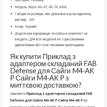
Модель зброї: АК-47, АК-74, АКМ
Габаритні розміри, мм: Довжина в розкладеному
вигляді - 330
Колір: Чорний
Додаткова інформація: Антабка в комплект не
входить; Для всіх моделей АК з фіксованими
дерев'яними або пластиковими прикладами;
Як купити Приклад з
адаптером складаний FAB
Defense для Сайги M4-AK
P Сайги M4-AK P з
миттєвою доставкою?
Замовити
Приклад з адаптером складаний FAB
Defense для Сайги M4-AK P Сайги M4-AK P
ви
можете на сайті NA MUSHKE! або телефоном у наших