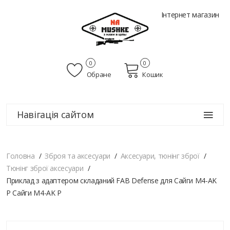
Інтернет магазин
0
0
Обране
Кошик
Навігація сайтом
Головна
Зброя та аксесуари
Аксесуари, тюнінг зброї
Тюнінг зброї аксесуари
Приклад з адаптером складаний FAB Defense для Сайги M4-AK
P Сайги M4-AK P