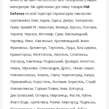
менеджерів. Ми здійснюємо доставку товарів
FAB
Defense
по всій території України (крім тимчасово
окупованих): Київ, Харків, Одеса, Дніпро, Запоріжжя,
Львів, Кривий Ріг, Миколаїв, Вінниця, Херсон, Полтава,
Чернігів, Черкаси, Житомир, Суми, Хмельницький,
Чернівці, Рівне, Кам'янське, Кропивницький, Івано-
Франківськ, Кременчук, Тернопіль, Луцьк, Біла Церква,
Краматорськ, Мелітополь, Нікополь, Слов'янськ,
Ужгород, Кам'янець-Подільський, Бровари, Конотоп,
Умань, Мукачеве, Олександрія, Дрого , Ніжин, Ізмаїл,
Новомосковськ, Ковель, Сміла, Червоноград, Калуш,
Первомайськ, Коростень, Коломия, Бориспіль, Стрий,
Нововолинськ, Горішні Плавні, Ізюм, Білгород-
Дністровський, Охтирка, Марганець, Фастів, Лубни,
Жовті Води , Шепетівка, Ромни, Миргород, Подільськ,
Южноукраїнськ, Володимир-Волинський, Дубно,