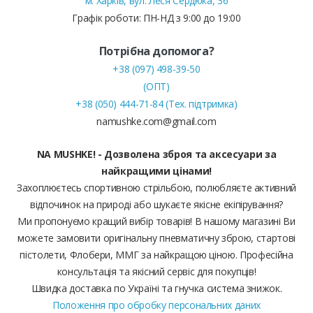
м. Харків, вул. Леся Сердюка, 36
Графік роботи: ПН-НД з 9:00 до 19:00
Потрібна допомога?
+38 (097) 498-39-50
(ОПТ)
+38 (050) 444-71-84 (Тех. підтримка)
namushke.com@gmail.com
NA MUSHKE! - Дозволена зброя та аксесуари за
найкращими цінами!
Захоплюєтесь спортивною стрільбою, полюбляєте активний
відпочинок на природі або шукаєте якісне екіпірування?
Ми пропонуємо кращий вибір товарів! В нашому магазині Ви
можете замовити оригінальну пневматичну зброю, стартові
пістолети, Флобери, ММГ за найкращою ціною. Професійна
консультація та якісний сервіс для покупців!
Швидка доставка по Україні та гнучка система знижок.
Положення про обробку персональних даних