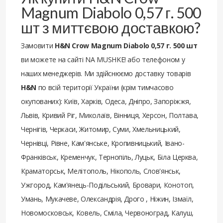
Magnum Diabolo 0,57 г. 500
шт з миттєвою доставкою?
Замовити
H&N Crow Magnum Diabolo 0,57 г. 500 шт
ви можете на сайті NA MUSHKE! або телефоном у
наших менеджерів. Ми здійснюємо доставку товарів
H&N
по всій території України (крім тимчасово
окупованих): Київ, Харків, Одеса, Дніпро, Запоріжжя,
Львів, Кривий Ріг, Миколаїв, Вінниця, Херсон, Полтава,
Чернігів, Черкаси, Житомир, Суми, Хмельницький,
Чернівці, Рівне, Кам'янське, Кропивницький, Івано-
Франківськ, Кременчук, Тернопіль, Луцьк, Біла Церква,
Краматорськ, Мелітополь, Нікополь, Слов'янськ,
Ужгород, Кам'янець-Подільський, Бровари, Конотоп,
Умань, Мукачеве, Олександрія, Дрого , Ніжин, Ізмаїл,
Новомосковськ, Ковель, Сміла, Червоноград, Калуш,