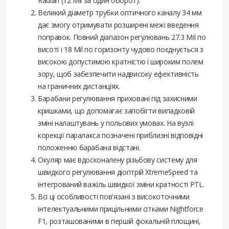
Radian (12 Mil за один оборот).
Великий діаметр трубки оптичного каналу 34 мм
дає змогу отримувати розширені межі введення
поправок. Повний діапазон регулювань 27.3 Mil по
висоті і 18 Mil по горизонту чудово поєднується з
високою допустимою кратністю і широким полем
зору, щоб забезпечити надвисоку ефективність
на граничних дистанціях.
Барабани регулювання приховані під захисними
кришками, що допомагає запобігти випадковій
зміні налаштувань у польових умовах. На вузлі
корекції паралакса позначені приблизні відповідні
положенню барабана відстані.
Окуляр має вдосконалену різьбову систему для
швидкого регулювання діоптрій XtremeSpeed та
інтегрований важіль швидкої зміни кратності PTL.
Всі ці особливості пов'язані з високоточними
інтелектуальними прицільними сітками Nightforce
F1, розташованими в першій фокальній площині,