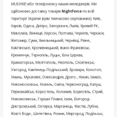
MUSHKE! або телефоном у наших менеджерів. Ми
здійснюємо доставку товарів
Nightforce
по всій
території України (крім тимчасово окупованих): Київ,
Харків, Одеса, Дніпро, Запоріжжя, Львів, Кривий Ріг,
Миколаїв, Вінниця, Херсон, Полтава, Чернігів, Черкаси,
Житомир, Суми, Хмельницький, Чернівці, Рівне,
Кам'янське, Кропивницький, Івано-Франківськ,
Кременчук, Тернопіль, Луцьк, Біла Церква,
Краматорськ, Мелітополь, Нікополь, Слов'янськ,
Ужгород, Кам'янець-Подільський, Бровари, Конотоп,
Умань, Мукачеве, Олександрія, Дрого , Ніжин, Ізмаїл,
Новомосковськ, Ковель, Сміла, Червоноград, Калуш,
Первомайськ, Коростень, Коломия, Бориспіль, Стрий,
Нововолинськ, Горішні Плавні, Ізюм, Білгород-
Дністровський, Охтирка, Марганець, Фастів, Лубни,
Жовті Води , Шепетівка, Ромни, Миргород, Подільськ,