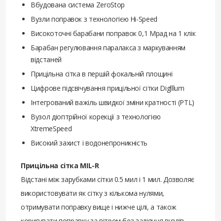
Вбудована система ZeroStop
Вузли поправок з технологією Hi-Speed
Високоточні барабани поправок 0,1 Мрад на 1 клік
Барабан регулювання паралакса з маркуванням
відстаней
Прицільна сітка в першій фокальній площині
Цифрове підсвічування прицільної сітки Diglllum
Інтегрований важіль швидкої зміни кратності (PTL)
Вузол діоптрійної корекції з технологією
XtremeSpeed
Високий захист і водонепроникність
Прицільна сітка MIL-R
Відстані між зарубками сітки 0.5 мил і 1 мил. Дозволяє
використовувати як сітку з кількома нулями,
отримувати поправку вище і нижче цілі, а також
коригувати поправку за вітром без задіяння вузлів