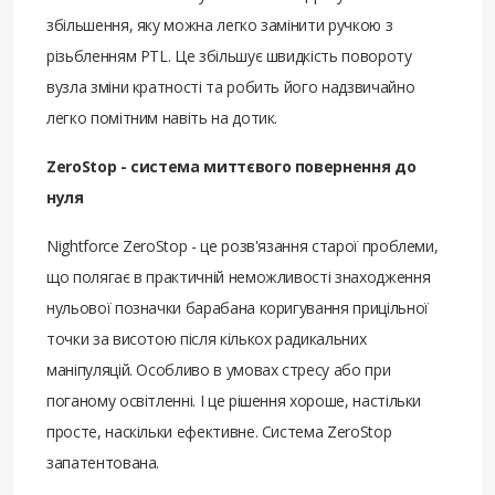
збільшення, яку можна легко замінити ручкою з
різьбленням PTL. Це збільшує швидкість повороту
вузла зміни кратності та робить його надзвичайно
легко помітним навіть на дотик.
ZeroStop - система миттєвого повернення до
нуля
Nightforce ZeroStop - це розв'язання старої проблеми,
що полягає в практичній неможливості знаходження
нульової позначки барабана коригування прицільної
точки за висотою після кількох радикальних
маніпуляцій. Особливо в умовах стресу або при
поганому освітленні. І це рішення хороше, настільки
просте, наскільки ефективне. Система ZeroStop
запатентована.