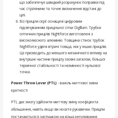
що забезпечує швидкий розрахунок поправки під
час стрілянини та точне визначення відстані до
цілі.
Всі приціли серії оснащені цифровим
підсвічуванням прицільної сітки Diglllum. Трубки
оптичних прицілів Nightforce виготовлені з
високоякісного алюмінію. Товщина стінок трубок
Nightforce удвічі-втричі товща, ніж у інших прицілів.
Це призводить до меншого механічного впливу на
внутрішні частини прицілу ззовні загалом, більшої
термічної стабільності та незмінності нульової
точки.
Power Throw Lever (PTL)
- важіль миттєвої зміни
кратності
PTL дає змогу здійснити миттєву зміну коефіцієнта
збільшення, навіть якщо ви носите рукавички. Приціли
постачаються із заглушкою на кільці регулювання