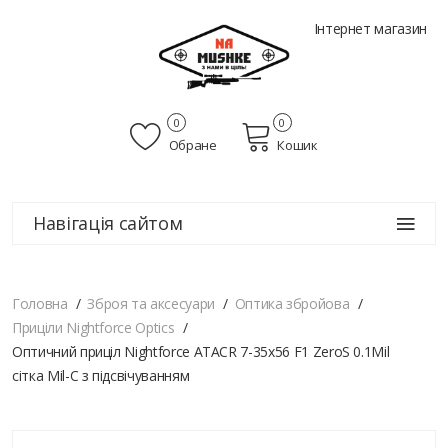
Інтернет магазин
0
0
Обране
Кошик
Навігація сайтом
Головна
Зброя та аксесуари
Оптика збройова
Приціли Nightforce Optics
Оптичний приціл Nightforce ATACR 7-35x56 F1 ZeroS 0.1Mil
сітка Mil-C з підсвічуванням