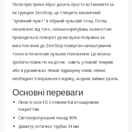
Після пристрілки зброї досить просто встановити за
інструкцією ZeroStop, це створить механічний
"зупинний пункт" в обраній нульовій точці. Потім,
незалежно від того, скільки коригувань за висотою
проводиться, поворот ручки вузла поправок за
висотою вниз до ZeroStop повертає налаштування
точно в початкове нульове положення. Це можна
зробити повністю на дотик - навіть у повній темряві
або в рукавичках. Немає підрахунку кліків, немає
необхідності візуального відліку, жодних зайвих зусиль.
Основні переваги
Лінзи зі скла ED з повним багатошаровим
покриттям
Світлопропускання понад 90%
Діаметр оптичної трубки 34 мм