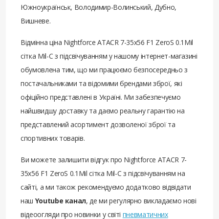
Южноукраїнськ, Володимир-Волинський, Дубно,
Вишневе.
Відмінна ціна Nightforce ATACR 7-35x56 F1 ZeroS 0.1Mil
сітка Mil-C з підсвічуванням у нашому інтернет-магазині
обумовлена ​​тим, що ми працюємо безпосередньо з
постачальниками та відомими брендами зброї, які
офіційно представлені в Україні. Ми забезпечуємо
найшвидшу доставку та даємо реальну гарантію на
представлений асортимент дозволеної зброї та
спортивних товарів.
Ви можете залишити відгук про Nightforce ATACR 7-
35x56 F1 ZeroS 0.1Mil сітка Mil-C з підсвічуванням на
сайті, а ми також рекомендуємо додатково відвідати
наш
Youtube канал
, де ми регулярно викладаємо нові
відеоогляди про новинки у світі
пневматичних