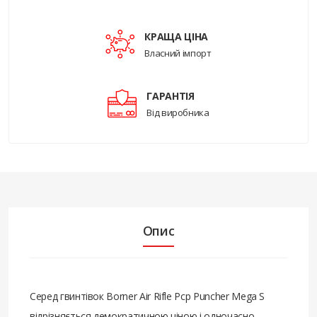
КРАЩА ЦІНА
Власний імпорт
ГАРАНТІЯ
Від виробника
Опис
Серед гвинтівок Borner Air Rifle Pcp Puncher Mega S
відрізняється демократичною ціною і одночасно