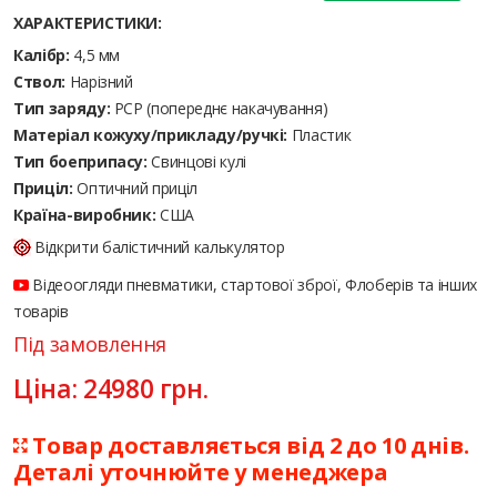
ХАРАКТЕРИСТИКИ:
Калібр:
4,5 мм
Ствол:
Нарізний
Тип заряду:
PCP (попереднє накачування)
Матеріал кожуху/прикладу/ручкі:
Пластик
Тип боеприпасу:
Cвинцові кулі
Приціл:
Оптичний приціл
Країна-виробник:
США
Відкрити балістичний калькулятор
Відеоогляди пневматики, стартової зброї, Флоберів та інших
товарів
Під замовлення
Ціна:
24980
грн.
Товар доставляється від 2 до 10 днів.
Деталі уточнюйте у менеджера