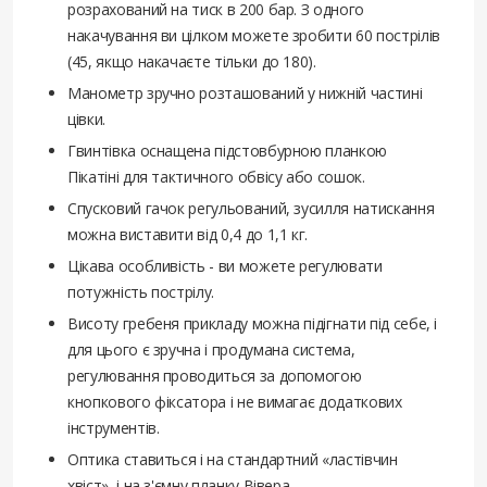
розрахований на тиск в 200 бар. З одного
накачування ви цілком можете зробити 60 пострілів
(45, якщо накачаєте тільки до 180).
Манометр зручно розташований у нижній частині
цівки.
Гвинтівка оснащена підстовбурною планкою
Пікатіні для тактичного обвісу або сошок.
Спусковий гачок регульований, зусилля натискання
можна виставити від 0,4 до 1,1 кг.
Цікава особливість - ви можете регулювати
потужність пострілу.
Висоту гребеня прикладу можна підігнати під себе, і
для цього є зручна і продумана система,
регулювання проводиться за допомогою
кнопкового фіксатора і не вимагає додаткових
інструментів.
Оптика ставиться і на стандартний «ластівчин
хвіст», і на з'ємну планку Вівера