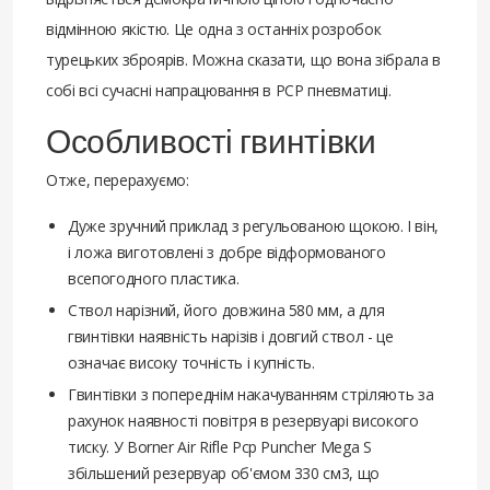
відмінною якістю. Це одна з останніх розробок
турецьких зброярів. Можна сказати, що вона зібрала в
собі всі сучасні напрацювання в РСР пневматиці.
Особливості гвинтівки
Отже, перерахуємо:
Дуже зручний приклад з регульованою щокою. І він,
і ложа виготовлені з добре відформованого
всепогодного пластика.
Ствол нарізний, його довжина 580 мм, а для
гвинтівки наявність нарізів і довгий ствол - це
означає високу точність і купність.
Гвинтівки з попереднім накачуванням стріляють за
рахунок наявності повітря в резервуарі високого
тиску. У Borner Air Rifle Pcp Puncher Mega S
збільшений резервуар об'ємом 330 см3, що