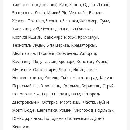
тимчасово окупованих): Київ, Харків, Одеса, Дніпро,
Запоріжжя, Львів, Кривий Ріг, Миколаїв, Вінниця,
Херсон, Полтава, Чернігів, Черкаси, Житомир, Суми,
Хмельницький, Чернівці, Рівне, Кам'янське,
Кропивницький, Івано-Франківськ, Кременчук,
Тернопіль, Луцьк, Біла Церква, Краматорськ,
Мелітополь, Нікополь, Слов'янськ, Ужгород,
Кам'янець-Подільський, Бровари, Конотоп, Умань,
Мукачеве, Олександрія, Дрого , Ніжин, Ізмаїл,
Новомосковськ, Ковель, Сміла, Червоноград, Калуш,
Первомайськ, Коростень, Коломия, Бориспіль, Стрий,
Нововолинськ, Горішні Плавні, Ізюм, Білгород-
Дністровський, Охтирка, Марганець, Фастів, Лубни,
Жовті Води , Шепетівка, Ромни, Миргород, Подільськ,
Южноукраїнськ, Володимир-Волинський, Дубно,
Вишневе.