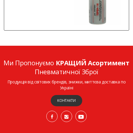
Ми Пропонуємо
КРАЩИЙ Асортимент
Пневматичної Зброї
Продукція від світових брендів, знижки, миттєва доставка по
Україні
КОНТАКТИ