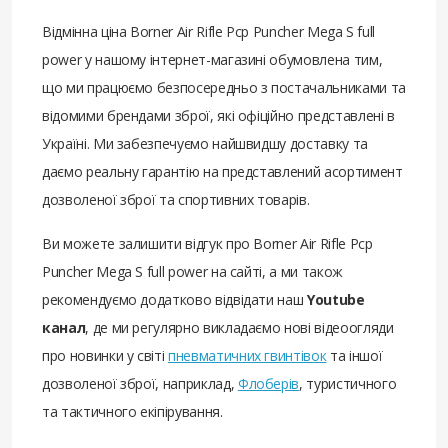
Відмінна ціна Borner Air Rifle Pcp Puncher Mega S full
power у нашому інтернет-магазині обумовлена ​​тим,
що ми працюємо безпосередньо з постачальниками та
відомими брендами зброї, які офіційно представлені в
Україні. Ми забезпечуємо найшвидшу доставку та
даємо реальну гарантію на представлений асортимент
дозволеної зброї та спортивних товарів.
Ви можете залишити відгук про Borner Air Rifle Pcp
Puncher Mega S full power на сайті, а ми також
рекомендуємо додатково відвідати наш
Youtube
канал
, де ми регулярно викладаємо нові відеоогляди
про новинки у світі
пневматичних гвинтівок
та іншої
дозволеної зброї, наприклад,
Флоберів
, туристичного
та тактичного екіпірування.