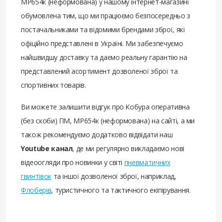
МР654к (неформована) у нашому інтернет-магазині
обумовлена ​​тим, що ми працюємо безпосередньо з
постачальниками та відомими брендами зброї, які
офіційно представлені в Україні. Ми забезпечуємо
найшвидшу доставку та даємо реальну гарантію на
представлений асортимент дозволеної зброї та
спортивних товарів.
Ви можете залишити відгук про Кобура оперативна
(без скоби) ПМ, МР654к (неформована) на сайті, а ми
також рекомендуємо додатково відвідати наш
Youtube канал
, де ми регулярно викладаємо нові
відеоогляди про новинки у світі
пневматичних
гвинтівок
та іншої дозволеної зброї, наприклад,
Флоберів
, туристичного та тактичного екіпірування.