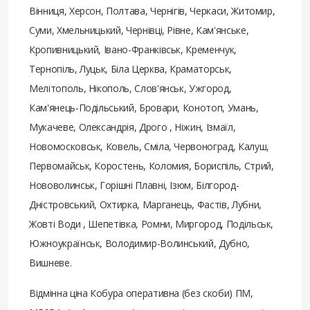
Вінниця, Херсон, Полтава, Чернігів, Черкаси, Житомир,
Суми, Хмельницький, Чернівці, Рівне, Кам'янське,
Кропивницький, Івано-Франківськ, Кременчук,
Тернопіль, Луцьк, Біла Церква, Краматорськ,
Мелітополь, Нікополь, Слов'янськ, Ужгород,
Кам'янець-Подільський, Бровари, Конотоп, Умань,
Мукачеве, Олександрія, Дрого , Ніжин, Ізмаїл,
Новомосковськ, Ковель, Сміла, Червоноград, Калуш,
Первомайськ, Коростень, Коломия, Бориспіль, Стрий,
Нововолинськ, Горішні Плавні, Ізюм, Білгород-
Дністровський, Охтирка, Марганець, Фастів, Лубни,
Жовті Води , Шепетівка, Ромни, Миргород, Подільськ,
Южноукраїнськ, Володимир-Волинський, Дубно,
Вишневе.
Відмінна ціна Кобура оперативна (без скоби) ПМ,