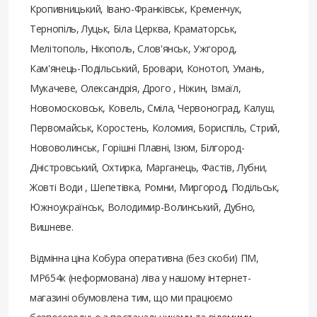
Кропивницький, Івано-Франківськ, Кременчук,
Тернопіль, Луцьк, Біла Церква, Краматорськ,
Мелітополь, Нікополь, Слов'янськ, Ужгород,
Кам'янець-Подільський, Бровари, Конотоп, Умань,
Мукачеве, Олександрія, Дрого , Ніжин, Ізмаїл,
Новомосковськ, Ковель, Сміла, Червоноград, Калуш,
Первомайськ, Коростень, Коломия, Бориспіль, Стрий,
Нововолинськ, Горішні Плавні, Ізюм, Білгород-
Дністровський, Охтирка, Марганець, Фастів, Лубни,
Жовті Води , Шепетівка, Ромни, Миргород, Подільськ,
Южноукраїнськ, Володимир-Волинський, Дубно,
Вишневе.
Відмінна ціна Кобура оперативна (без скоби) ПМ,
МР654к (неформована) ліва у нашому інтернет-
магазині обумовлена ​​тим, що ми працюємо