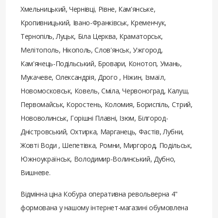
Хмельницький, Чернівці, Рівне, Кам'янське,
Кропивницький, Івано-Франківськ, Кременчук,
Тернопіль, Луцьк, Біла Церква, Краматорськ,
Мелітополь, Нікополь, Слов'янськ, Ужгород,
Кам'янець-Подільський, Бровари, Конотоп, Умань,
Мукачеве, Олександрія, Дрого , Ніжин, Ізмаїл,
Новомосковськ, Ковель, Сміла, Червоноград, Калуш,
Первомайськ, Коростень, Коломия, Бориспіль, Стрий,
Нововолинськ, Горішні Плавні, Ізюм, Білгород-
Дністровський, Охтирка, Марганець, Фастів, Лубни,
Жовті Води , Шепетівка, Ромни, Миргород, Подільськ,
Южноукраїнськ, Володимир-Волинський, Дубно,
Вишневе.
Відмінна ціна Кобура оперативна револьверна 4"
формована у нашому інтернет-магазині обумовлена ​​