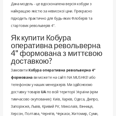
Дана модель - це вдосконалена версія кобури з
найкращою якістю за невисокої ціни. Прекрасно
підходить практично для будь-яких Флоберів та
стартових револьверів 4".
Як купити Кобура
оперативна револьверна
4" формована з миттєвою
доставкою?
Замовити
Кобура оперативна револьверна 4"
формована
ви можете на сайті NA MUSHKE! або
телефоном у наших менеджерів. Ми здійснюємо
доставку товарів
UA
по всій території України (крім
тимчасово окупованих): Київ, Харків, Одеса, Дніпро,
Запоріжжя, Львів, Кривий Ріг, Миколаїв, Вінниця,
Херсон, Полтава, Чернігів, Черкаси, Житомир, Суми,