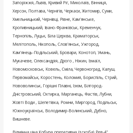
Запоріжжя, Львів, Кривий Ріг, Миколаїв, Вінниця,
Херсон, Полтава, Чернігів, Черкаси, Житомир, Суми,
Хмельницький, Чернівці, Рівне, Кам'янське,
Кропивницький, Івано-Франківськ, Кременчук,
Тернопіль, Луцьк, Біла Церква, Краматорськ,
Мелітополь, Нікополь, Слов'янськ, Ужгород,
Кам'янець-Подільський, Бровари, Конотоп, Умань,
Мукачеве, Олександрія, Дрого , Ніжин, Ізмаїл,
Новомосковськ, Ковель, Сміла, Червоноград, Калуш,
Первомайськ, Коростень, Коломия, Бориспіль, Стрий,
Нововолинськ, Горішні Плавні, Ізюм, Білгород-
Дністровський, Охтирка, Марганець, Фастів, Лубни,
Жовті Води , Шепетівка, Ромни, Миргород, Подільськ,
Южноукраїнськ, Володимир-Волинський, Дубно,
Вишневе.
Відмінна ціна Кобура оперативна (+скоба) Рев-4"