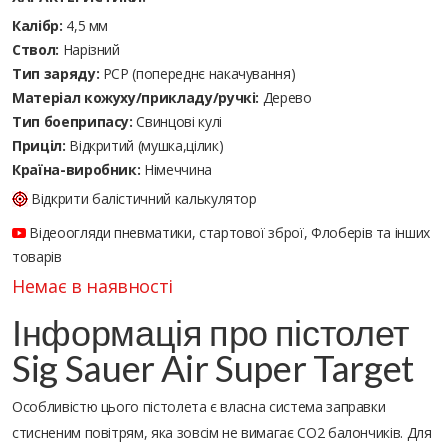
Калібр:
4,5 мм
Ствол:
Нарізний
Тип заряду:
PCP (попереднє накачування)
Матеріал кожуху/прикладу/ручкі:
Дерево
Тип боеприпасу:
Cвинцові кулі
Приціл:
Відкритий (мушка,цілик)
Країна-виробник:
Німеччина
Відкрити балістичний калькулятор
Відеоогляди пневматики, стартової зброї, Флоберів та інших
товарів
Немає в наявності
Інформація про пістолет
Sig Sauer Air Super Target
Особливістю цього пістолета є власна система заправки
стисненим повітрям, яка зовсім не вимагає СО2 балончиків. Для