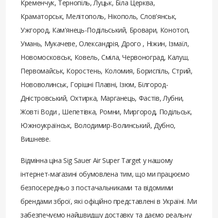
Кременчук, Тернопіль, Луцьк, Біла Церква,
Краматорськ, Мелітополь, Нікополь, Слов'янськ,
Ужгород, Кам'янець-Подільський, Бровари, Конотоп,
Умань, Мукачеве, Олександрія, Дрого , Ніжин, Ізмаїл,
Новомосковськ, Ковель, Сміла, Червоноград, Калуш,
Первомайськ, Коростень, Коломия, Бориспіль, Стрий,
Нововолинськ, Горішні Плавні, Ізюм, Білгород-
Дністровський, Охтирка, Марганець, Фастів, Лубни,
Жовті Води , Шепетівка, Ромни, Миргород, Подільськ,
Южноукраїнськ, Володимир-Волинський, Дубно,
Вишневе.
Відмінна ціна Sig Sauer Air Super Target у нашому
інтернет-магазині обумовлена ​​тим, що ми працюємо
безпосередньо з постачальниками та відомими
брендами зброї, які офіційно представлені в Україні. Ми
забезпечуємо найшвидшу доставку та даємо реальну