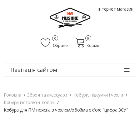
Інтернет магазин
0
0
Обране
Кошик
Навігація сайтом
Головна
Зброя та аксесуари
Кобури, підсумки і чохли
Кобури пістолетні поясні
Кобура для ПМ поясна з чохлом/обойма oxford "цифра ЗСУ"