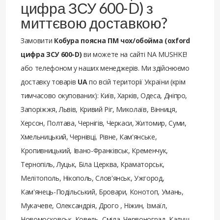
цифра ЗСУ 600-D) з
миттєвою доставкою?
Замовити
Кобура поясна ПМ чох/обойма (oxford
цифра ЗСУ 600-D)
ви можете на сайті NA MUSHKE!
або телефоном у наших менеджерів. Ми здійснюємо
доставку товарів
UA
по всій території України (крім
тимчасово окупованих): Київ, Харків, Одеса, Дніпро,
Запоріжжя, Львів, Кривий Ріг, Миколаїв, Вінниця,
Херсон, Полтава, Чернігів, Черкаси, Житомир, Суми,
Хмельницький, Чернівці, Рівне, Кам'янське,
Кропивницький, Івано-Франківськ, Кременчук,
Тернопіль, Луцьк, Біла Церква, Краматорськ,
Мелітополь, Нікополь, Слов'янськ, Ужгород,
Кам'янець-Подільський, Бровари, Конотоп, Умань,
Мукачеве, Олександрія, Дрого , Ніжин, Ізмаїл,
Новомосковськ, Ковель, Сміла, Червоноград, Калуш,