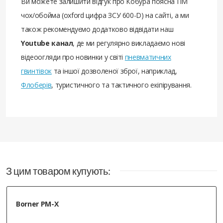
Ви можете залишити відгук про Кобура поясна ПМ
чох/обойма (oxford цифра ЗСУ 600-D) на сайті, а ми
також рекомендуємо додатково відвідати наш
Youtube канал
, де ми регулярно викладаємо нові
відеоогляди про новинки у світі
пневматичних
гвинтівок
та іншої дозволеної зброї, наприклад,
Флоберів
, туристичного та тактичного екіпірування.
З цим товаром купують:
Borner PM-X