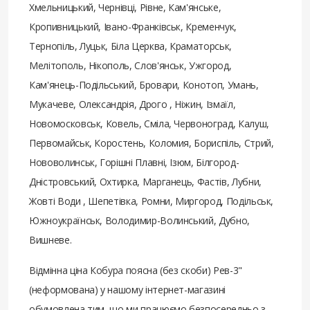
Хмельницький, Чернівці, Рівне, Кам'янське,
Кропивницький, Івано-Франківськ, Кременчук,
Тернопіль, Луцьк, Біла Церква, Краматорськ,
Мелітополь, Нікополь, Слов'янськ, Ужгород,
Кам'янець-Подільський, Бровари, Конотоп, Умань,
Мукачеве, Олександрія, Дрого , Ніжин, Ізмаїл,
Новомосковськ, Ковель, Сміла, Червоноград, Калуш,
Первомайськ, Коростень, Коломия, Бориспіль, Стрий,
Нововолинськ, Горішні Плавні, Ізюм, Білгород-
Дністровський, Охтирка, Марганець, Фастів, Лубни,
Жовті Води , Шепетівка, Ромни, Миргород, Подільськ,
Южноукраїнськ, Володимир-Волинський, Дубно,
Вишневе.
Відмінна ціна Кобура поясна (без скоби) Рев-3"
(неформована) у нашому інтернет-магазині
обумовлена ​​тим, що ми працюємо безпосередньо з