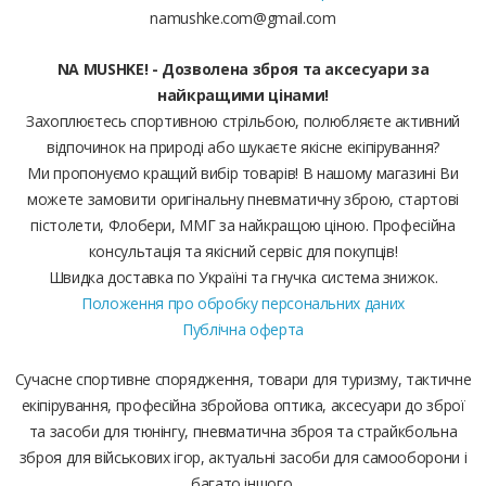
namushke.com@gmail.com
NA MUSHKE! - Дозволена зброя та аксесуари за
найкращими цінами!
Захоплюєтесь спортивною стрільбою, полюбляєте активний
відпочинок на природі або шукаєте якісне екіпірування?
Ми пропонуємо кращий вибір товарів! В нашому магазині Ви
можете замовити оригінальну пневматичну зброю, стартові
пістолети, Флобери, ММГ за найкращою ціною. Професійна
консультація та якісний сервіс для покупців!
Швидка доставка по Україні та гнучка система знижок.
Положення про обробку персональних даних
Публічна оферта
Сучасне спортивне спорядження, товари для туризму, тактичне
екіпірування, професійна збройова оптика, аксесуари до зброї
та засоби для тюнінгу, пневматична зброя та страйкбольна
зброя для військових ігор, актуальні засоби для самооборони і
багато іншого.