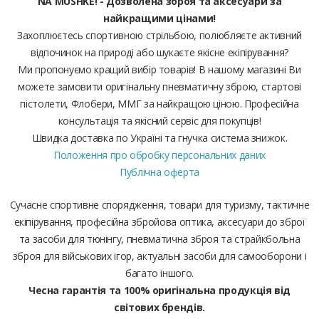
NA MUSHKE! - Дозволена зброя та аксесуари за
найкращими цінами!
Захоплюєтесь спортивною стрільбою, полюбляєте активний
відпочинок на природі або шукаєте якісне екіпірування?
Ми пропонуємо кращий вибір товарів! В нашому магазині Ви
можете замовити оригінальну пневматичну зброю, стартові
пістолети, Флобери, ММГ за найкращою ціною. Професійна
консультація та якісний сервіс для покупців!
Швидка доставка по Україні та гнучка система знижок.
Положення про обробку персональних даних
Публічна оферта
Сучасне спортивне спорядження, товари для туризму, тактичне
екіпірування, професійна збройова оптика, аксесуари до зброї
та засоби для тюнінгу, пневматична зброя та страйкбольна
зброя для військових ігор, актуальні засоби для самооборони і
багато іншого.
Чесна гарантія та 100% оригінальна продукція від
світових брендів.