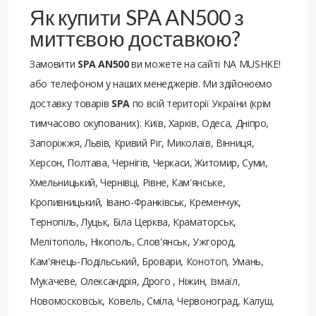
Як купити SPA AN500 з
миттєвою доставкою?
Замовити
SPA AN500
ви можете на сайті NA MUSHKE!
або телефоном у наших менеджерів. Ми здійснюємо
доставку товарів
SPA
по всій території України (крім
тимчасово окупованих): Київ, Харків, Одеса, Дніпро,
Запоріжжя, Львів, Кривий Ріг, Миколаїв, Вінниця,
Херсон, Полтава, Чернігів, Черкаси, Житомир, Суми,
Хмельницький, Чернівці, Рівне, Кам'янське,
Кропивницький, Івано-Франківськ, Кременчук,
Тернопіль, Луцьк, Біла Церква, Краматорськ,
Мелітополь, Нікополь, Слов'янськ, Ужгород,
Кам'янець-Подільський, Бровари, Конотоп, Умань,
Мукачеве, Олександрія, Дрого , Ніжин, Ізмаїл,
Новомосковськ, Ковель, Сміла, Червоноград, Калуш,