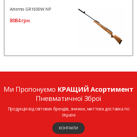
Artemis GR1600W NP
8084 грн.
Ми Пропонуємо
КРАЩИЙ Асортимент
Пневматичної Зброї
Продукція від світових брендів, знижки, миттєва доставка по
Україні
КОНТАКТИ