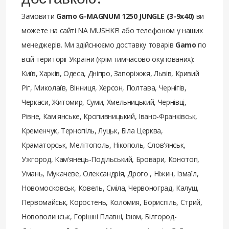
Замовити
Gamo G-MAGNUM 1250 JUNGLE (3-9x40)
ви
можете на сайті NA MUSHKE! або телефоном у наших
менеджерів. Ми здійснюємо доставку товарів
Gamo
по
всій території України (крім тимчасово окупованих):
Київ, Харків, Одеса, Дніпро, Запоріжжя, Львів, Кривий
Ріг, Миколаїв, Вінниця, Херсон, Полтава, Чернігів,
Черкаси, Житомир, Суми, Хмельницький, Чернівці,
Рівне, Кам'янське, Кропивницький, Івано-Франківськ,
Кременчук, Тернопіль, Луцьк, Біла Церква,
Краматорськ, Мелітополь, Нікополь, Слов'янськ,
Ужгород, Кам'янець-Подільський, Бровари, Конотоп,
Умань, Мукачеве, Олександрія, Дрого , Ніжин, Ізмаїл,
Новомосковськ, Ковель, Сміла, Червоноград, Калуш,
Первомайськ, Коростень, Коломия, Бориспіль, Стрий,
Нововолинськ, Горішні Плавні, Ізюм, Білгород-