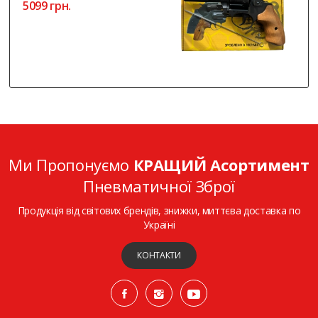
5099 грн.
Ми Пропонуємо
КРАЩИЙ Асортимент
Пневматичної Зброї
Продукція від світових брендів, знижки, миттєва доставка по
Україні
КОНТАКТИ