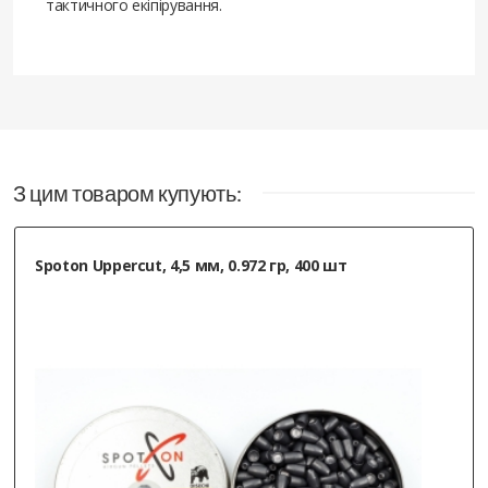
тактичного екіпірування.
Приємна на дотик, ергономіка на висоті -
зрочна. Магазин швидко відреагував, за
що дякую 5/5, рекомендую
09.25.2024
З цим товаром купують:
Свиридов Олег
, Кремінець
Spoton Uppercut, 4,5 мм, 0.972 гр, 400 шт