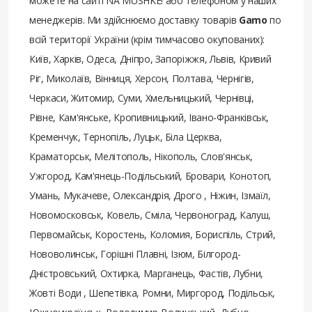
можете на сайті NA MUSHKE! або телефоном у наших
менеджерів. Ми здійснюємо доставку товарів
Gamo
по
всій території України (крім тимчасово окупованих):
Київ, Харків, Одеса, Дніпро, Запоріжжя, Львів, Кривий
Ріг, Миколаїв, Вінниця, Херсон, Полтава, Чернігів,
Черкаси, Житомир, Суми, Хмельницький, Чернівці,
Рівне, Кам'янське, Кропивницький, Івано-Франківськ,
Кременчук, Тернопіль, Луцьк, Біла Церква,
Краматорськ, Мелітополь, Нікополь, Слов'янськ,
Ужгород, Кам'янець-Подільський, Бровари, Конотоп,
Умань, Мукачеве, Олександрія, Дрого , Ніжин, Ізмаїл,
Новомосковськ, Ковель, Сміла, Червоноград, Калуш,
Первомайськ, Коростень, Коломия, Бориспіль, Стрий,
Нововолинськ, Горішні Плавні, Ізюм, Білгород-
Дністровський, Охтирка, Марганець, Фастів, Лубни,
Жовті Води , Шепетівка, Ромни, Миргород, Подільськ,