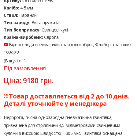
Артикул:
61100657-PEB
Калібр:
4,5 мм
Ствол:
Нарізний
Тип заряду:
Вита пружина
Тип боеприпасу:
Cвинцові кулі
Країна-виробник:
Європа
Відеоогляди пневматики, стартової зброї, Флоберів та інших
товарів
(Відгуків: 1)
Під замовлення
Ціна:
9180
грн.
Товар доставляється від 2 до 10 днів.
Деталі уточнюйте у менеджера
Недорога, якісна однозарядна пневматична гвинтівка,
призначена для стрілянини 4,5-міліметровими свинцевими
кулями з високою швидкістю – 305 м/с. Гвинтівка оснащена