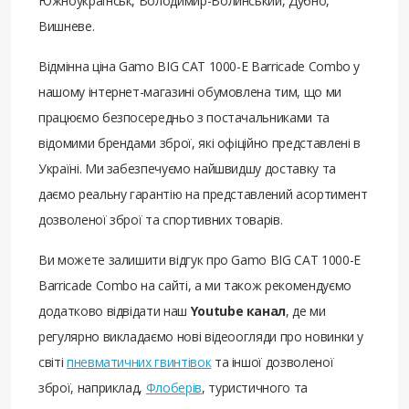
Южноукраїнськ, Володимир-Волинський, Дубно,
Вишневе.
Відмінна ціна Gamo BIG CAT 1000-E Barricade Combo у
нашому інтернет-магазині обумовлена ​​тим, що ми
працюємо безпосередньо з постачальниками та
відомими брендами зброї, які офіційно представлені в
Україні. Ми забезпечуємо найшвидшу доставку та
даємо реальну гарантію на представлений асортимент
дозволеної зброї та спортивних товарів.
Ви можете залишити відгук про Gamo BIG CAT 1000-E
Barricade Combo на сайті, а ми також рекомендуємо
додатково відвідати наш
Youtube канал
, де ми
регулярно викладаємо нові відеоогляди про новинки у
світі
пневматичних гвинтівок
та іншої дозволеної
зброї, наприклад,
Флоберів
, туристичного та