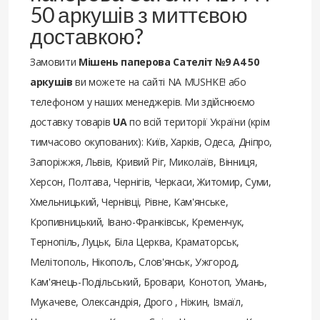
50 аркушів з миттєвою
доставкою?
Замовити
Мішень паперова Сателіт №9 А4 50
аркушів
ви можете на сайті NA MUSHKE! або
телефоном у наших менеджерів. Ми здійснюємо
доставку товарів
UA
по всій території України (крім
тимчасово окупованих): Київ, Харків, Одеса, Дніпро,
Запоріжжя, Львів, Кривий Ріг, Миколаїв, Вінниця,
Херсон, Полтава, Чернігів, Черкаси, Житомир, Суми,
Хмельницький, Чернівці, Рівне, Кам'янське,
Кропивницький, Івано-Франківськ, Кременчук,
Тернопіль, Луцьк, Біла Церква, Краматорськ,
Мелітополь, Нікополь, Слов'янськ, Ужгород,
Кам'янець-Подільський, Бровари, Конотоп, Умань,
Мукачеве, Олександрія, Дрого , Ніжин, Ізмаїл,