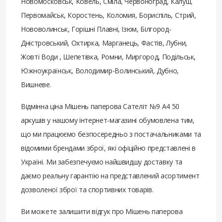
Новомосковськ, Ковель, Сміла, Червоноград, Калуш,
Первомайськ, Коростень, Коломия, Бориспіль, Стрий,
Нововолинськ, Горішні Плавні, Ізюм, Білгород-
Дністровський, Охтирка, Марганець, Фастів, Лубни,
Жовті Води , Шепетівка, Ромни, Миргород, Подільськ,
Южноукраїнськ, Володимир-Волинський, Дубно,
Вишневе.
Відмінна ціна Мішень паперова Сателіт №9 А4 50
аркушів у нашому інтернет-магазині обумовлена ​​тим,
що ми працюємо безпосередньо з постачальниками та
відомими брендами зброї, які офіційно представлені в
Україні. Ми забезпечуємо найшвидшу доставку та
даємо реальну гарантію на представлений асортимент
дозволеної зброї та спортивних товарів.
Ви можете залишити відгук про Мішень паперова