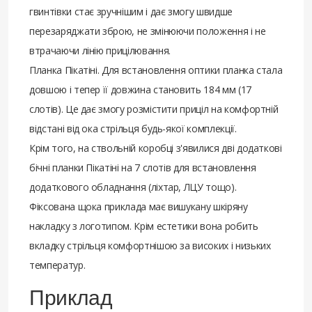
гвинтівки стає зручнішим і дає змогу швидше
перезаряджати зброю, не змінюючи положення і не
втрачаючи лінію прицілювання.
Планка Пікатіні. Для встановлення оптики планка стала
довшою і тепер її довжина становить 184 мм (17
слотів). Це дає змогу розмістити приціл на комфортній
відстані від ока стрільця будь-якої комплекції.
Крім того, на ствольній коробці з'явилися дві додаткові
бічні планки Пікатіні на 7 слотів для встановлення
додаткового обладнання (ліхтар, ЛЦУ тощо).
Фіксована щока приклада має вишукану шкіряну
накладку з логотипом. Крім естетики вона робить
вкладку стрільця комфортнішою за високих і низьких
температур.
Приклад