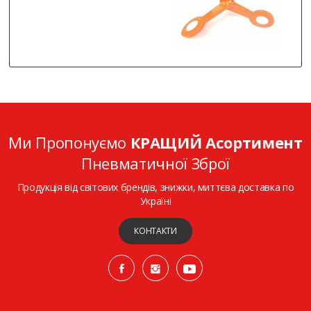
Ми Пропонуємо
КРАЩИЙ Асортимент
Пневматичної Зброї
Продукція від світових брендів, знижки, миттєва доставка по
Україні
КОНТАКТИ