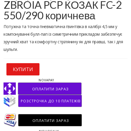
ZBROIA PCP КОЗАК FC-2
550/290 коричнева
Потужна та точна пневматична гвинтівка в калібрі 4,5 мм у
компонуванні булл-пап із симетричним прикладом забезпечує
зручний хват та комфортну стрілянину як для правші, так і для
шульги.
КУПИТИ
NOVAPAY
ОПЛАТИТИ ЗАРАЗ
РОЗСТРОЧКА ДО 10 ПЛАТЕЖІВ
ОПЛАТИТИ ЗАРАЗ