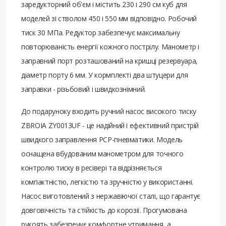
заредукторний об'єм і містить 230 і 290 см куб для
моделей зі стволом 450 і 550 мм відповідно. Робочий
тиск 30 МПа. Редуктор забезпечує максимальну
повторюваність енергії кожного пострілу. Манометр і
заправний порт розташований на кришці резервуара,
діаметр порту 6 мм. У кормплекті два штуцери для
заправки - різьбовий і швидкознімний.
До подаруноку входить ручний насос високого тиску
ZBROIA ZY0013UF - це надійний і ефективний пристрій
швидкого заправлення PCP-пневматики. Модель
оснащена вбудованим манометром для точного
контролю тиску в ресівері та відрізняється
компактністю, легкістю та зручністю у використанні.
Насос виготовлений з нержавіючої сталі, що гарантує
довговічність та стійкість до корозії. Прогумована
рукоять забезпечує комфортне утримання, а