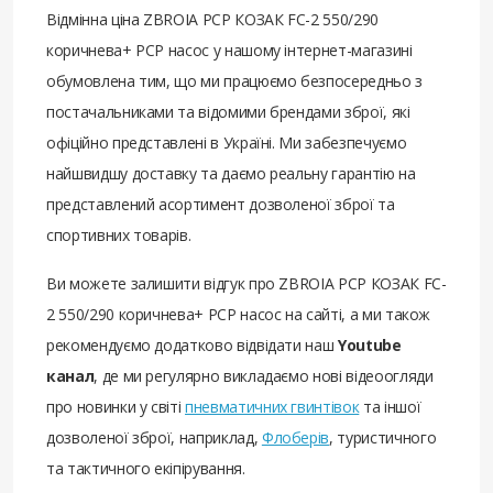
Відмінна ціна ZBROIA PCP КОЗАК FC-2 550/290
коричнева+ РСР насос у нашому інтернет-магазині
обумовлена ​​тим, що ми працюємо безпосередньо з
постачальниками та відомими брендами зброї, які
офіційно представлені в Україні. Ми забезпечуємо
найшвидшу доставку та даємо реальну гарантію на
представлений асортимент дозволеної зброї та
спортивних товарів.
Ви можете залишити відгук про ZBROIA PCP КОЗАК FC-
2 550/290 коричнева+ РСР насос на сайті, а ми також
рекомендуємо додатково відвідати наш
Youtube
канал
, де ми регулярно викладаємо нові відеоогляди
про новинки у світі
пневматичних гвинтівок
та іншої
дозволеної зброї, наприклад,
Флоберів
, туристичного
та тактичного екіпірування.