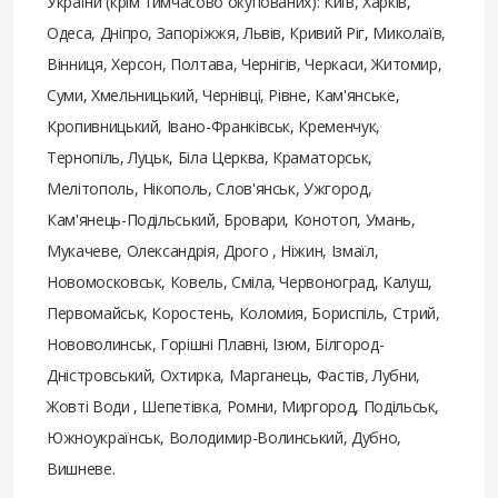
України (крім тимчасово окупованих): Київ, Харків,
Одеса, Дніпро, Запоріжжя, Львів, Кривий Ріг, Миколаїв,
Вінниця, Херсон, Полтава, Чернігів, Черкаси, Житомир,
Суми, Хмельницький, Чернівці, Рівне, Кам'янське,
Кропивницький, Івано-Франківськ, Кременчук,
Тернопіль, Луцьк, Біла Церква, Краматорськ,
Мелітополь, Нікополь, Слов'янськ, Ужгород,
Кам'янець-Подільський, Бровари, Конотоп, Умань,
Мукачеве, Олександрія, Дрого , Ніжин, Ізмаїл,
Новомосковськ, Ковель, Сміла, Червоноград, Калуш,
Первомайськ, Коростень, Коломия, Бориспіль, Стрий,
Нововолинськ, Горішні Плавні, Ізюм, Білгород-
Дністровський, Охтирка, Марганець, Фастів, Лубни,
Жовті Води , Шепетівка, Ромни, Миргород, Подільськ,
Южноукраїнськ, Володимир-Волинський, Дубно,
Вишневе.