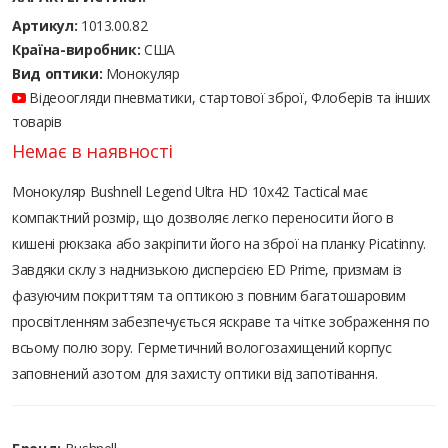
Артикул:
1013.00.82
Країна-виробник:
США
Вид оптики:
Монокуляр
Відеоогляди пневматики, стартової зброї, Флоберів та інших
товарів
Немає в наявності
Монокуляр Bushnell Legend Ultra HD 10x42 Tactical має
компактний розмір, що дозволяє легко переносити його в
кишені рюкзака або закріпити його на зброї на планку Picatinny.
Завдяки склу з наднизькою дисперсією ED Prime, призмам із
фазуючим покриттям та оптикою з повним багатошаровим
просвітленням забезпечується яскраве та чітке зображення по
всьому полю зору. Герметичний вологозахищений корпус
заповнений азотом для захисту оптики від запотівання.