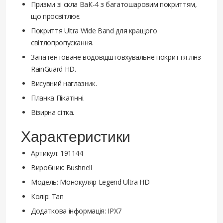
Призми зі скла ВаК-4 з багатошаровим покриттям,
що просвітлює.
Покриття Ultra Wide Band для кращого
світлопропускання.
Запатентоване водовідштовхувальне покриття лінз
RainGuard HD.
Висувний наглазник.
Планка Пікатінні.
Візирна сітка.
Характеристики
Артикул: 191144
Виробник: Bushnell
Модель: Монокуляр Legend Ultra HD
Колір: Tan
Додаткова інформація: IPX7