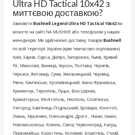
Ultra HD Tactical 10x42 з
миттєвою доставкою?
Замовити
Bushnell Legend Ultra HD Tactical 10x42
ви
можете на сайті NA MUSHKE! або телефоном у наших
менеджерів. Ми здійснюємо доставку товарів
Bushnell
по всій території України (крім тимчасово окупованих):
Київ, Харків, Одеса, Дніпро, Запоріжжя, Львів, Кривий
Ріг, Миколаїв, Вінниця, Херсон, Полтава, Чернігів,
Черкаси, Житомир, Суми, Хмельницький, Чернівці,
Рівне, Кам'янське, Кропивницький, Івано-Франківськ,
Кременчук, Тернопіль, Луцьк, Біла Церква,
Краматорськ, Мелітополь, Нікополь, Слов'янськ,
Ужгород, Кам'янець-Подільський, Бровари, Конотоп,
Умань, Мукачеве, Олександрія, Дрого , Ніжин, Ізмаїл,
Новомосковськ, Ковель, Сміла, Червоноград, Калуш,
Первомайськ, Коростень, Коломия, Бориспіль, Стрий,