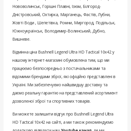
Нововолинськ, Горішні Плавні, Ізюм, Білгород-
Дністровський, Охтирка, Марганець, Фастів, Лубни,
Жовті Води , Шепетівка, Ромни, Миргород, Подільськ,
Южноукраїнськ, Володимир-Волинський, Дубно,
Вишневе.
Відмінна ціна Bushnell Legend Ultra HD Tactical 10x42 у
нашому інтернет-магазині обумовлена ​​тим, що ми
працюємо безпосередньо з постачальниками та
відомими брендами зброї, які офіційно представлені в
Україні. Ми забезпечуємо найшвидшу доставку та
даємо реальну гарантію на представлений асортимент
дозволеної зброї та спортивних товарів.
Ви можете залишити відгук про Bushnell Legend Ultra
HD Tactical 10x42 на сайті, а ми також рекомендуємо
додатково відвідати наш
Youtube канал
, де ми