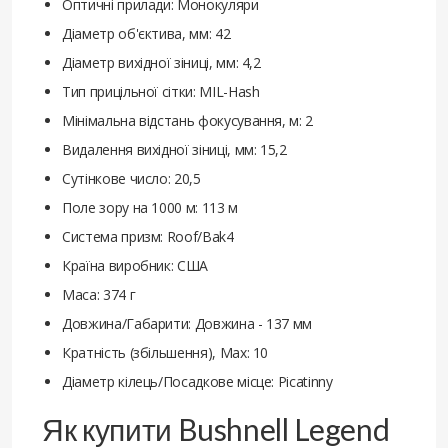
Оптичні прилади: Монокуляри
Діаметр об'єктива, мм: 42
Діаметр вихідної зіниці, мм: 4,2
Тип прицільної сітки: MIL-Hash
Мінімальна відстань фокусування, м: 2
Видалення вихідної зіниці, мм: 15,2
Сутінкове число: 20,5
Поле зору на 1000 м: 113 м
Система призм: Roof/Bak4
Країна виробник: США
Маса: 374 г
Довжина/Габарити: Довжина - 137 мм
Кратність (збільшення), Max: 10
Діаметр кілець/Посадкове місце: Picatinny
Як купити Bushnell Legend