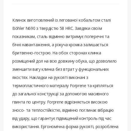
Клинок виготовлений із легованої кобальтом сталі
Böhler N690 з твердістю 58 HRC. Завдяки своїм
показникам, сталь відмінно витримує поперечні та
бічні навантаження, а ріжуча кромка залишається
бритвенно-гострою. На обох сторонах клинка
розміщений дол на всю довжину обуха, що дозволило
зменшити вагу клинка без втрат у функціональних
якостях. Накладки на рукояті виконані з
термопластичного матеріалу Forprene та кріпляться
до загальної конструкції за допомогою масивного
гвинта по центру. Forprene відрізняється високою
зносо- та теплостійкістю, відмінно поглинає вібрацію
від удару, що гарантує підвищений контроль під час
використання. Ергономічна форма рукояті, розроблена