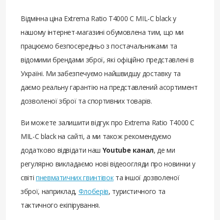
Відмінна ціна Extrema Ratio T4000 C MIL-C black у
нашому інтернет-магазині обумовлена ​​тим, що ми
працюємо безпосередньо з постачальниками та
відомими брендами зброї, які офіційно представлені в
Україні. Ми забезпечуємо найшвидшу доставку та
даємо реальну гарантію на представлений асортимент
дозволеної зброї та спортивних товарів.
Ви можете залишити відгук про Extrema Ratio T4000 C
MIL-C black на сайті, а ми також рекомендуємо
додатково відвідати наш
Youtube канал
, де ми
регулярно викладаємо нові відеоогляди про новинки у
світі
пневматичних гвинтівок
та іншої дозволеної
зброї, наприклад,
Флоберів
, туристичного та
тактичного екіпірування.