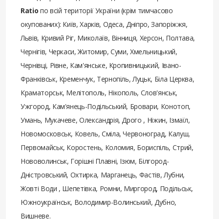
Ratio
по всій території України (крім тимчасово
окупованих): Київ, Харків, Одеса, Дніпро, Запоріжжя,
Львів, Кривий Ріг, Миколаїв, Вінниця, Херсон, Полтава,
Чернігів, Черкаси, Житомир, Суми, Хмельницький,
Чернівці, Рівне, Кам'янське, Кропивницький, Івано-
Франківськ, Кременчук, Тернопіль, Луцьк, Біла Церква,
Краматорськ, Мелітополь, Нікополь, Слов'янськ,
Ужгород, Кам'янець-Подільський, Бровари, Конотоп,
Умань, Мукачеве, Олександрія, Дрого , Ніжин, Ізмаїл,
Новомосковськ, Ковель, Сміла, Червоноград, Калуш,
Первомайськ, Коростень, Коломия, Бориспіль, Стрий,
Нововолинськ, Горішні Плавні, Ізюм, Білгород-
Дністровський, Охтирка, Марганець, Фастів, Лубни,
Жовті Води , Шепетівка, Ромни, Миргород, Подільськ,
Южноукраїнськ, Володимир-Волинський, Дубно,
Вишневе.