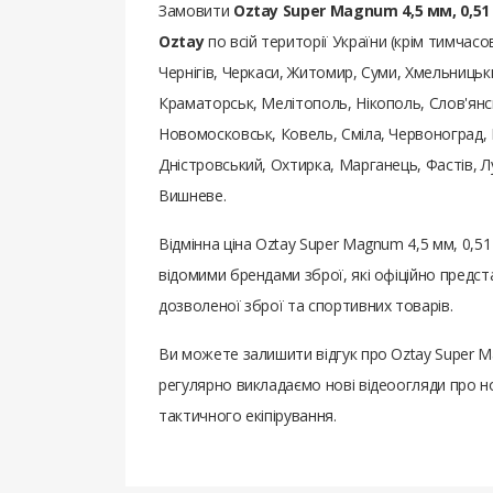
Замовити
Oztay Super Magnum 4,5 мм, 0,51 
Oztay
по всій території України (крім тимчасо
Чернігів, Черкаси, Житомир, Суми, Хмельницьки
Краматорськ, Мелітополь, Нікополь, Слов'янсь
Новомосковськ, Ковель, Сміла, Червоноград, 
Дністровський, Охтирка, Марганець, Фастів, 
Вишневе.
Відмінна ціна Oztay Super Magnum 4,5 мм, 0,5
відомими брендами зброї, які офіційно предс
дозволеної зброї та спортивних товарів.
Ви можете залишити відгук про Oztay Super M
регулярно викладаємо нові відеоогляди про но
тактичного екіпірування.