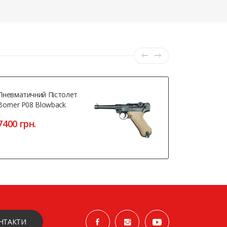
Пневматичний Пістолет
Пістолет 
Borner P08 Blowback
Hatsan Sor
7400 грн.
17420 гр
НТАКТИ