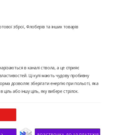
тової зброї, Флоберів та інших товарів
 нарізаються в каналі ствола, а це сприяє
ластивостей. Ці кулі мають чудову пробивну
орма дозволяє зберігати енергію при польоті, яка
в ціль або іншу ціль, яку вибере стрілок.
РОЗСТРОЧКА ДО 10 ПЛАТЕЖІВ