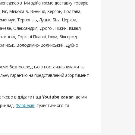
енеджерів. Ми здійснюємо доставку товарів
й Ріг, Миколаїв, Вінниця, Херсон, Полтава,
еменчук, Тернопіль, Луцьк, Біла Церква,
еве, Олександрія, Дрого , Ніжин, Ізмаїл,
инськ, Горішні Плавні, Ізюм, Білгород-
країнськ, Володимир-Волинський, Дубно,
ацюємо безпосередньо з постачальниками та
еальну гарантію на представлений асортимент
датково відвідати наш
Youtube канал
, де ми
приклад,
Флоберів
, туристичного та