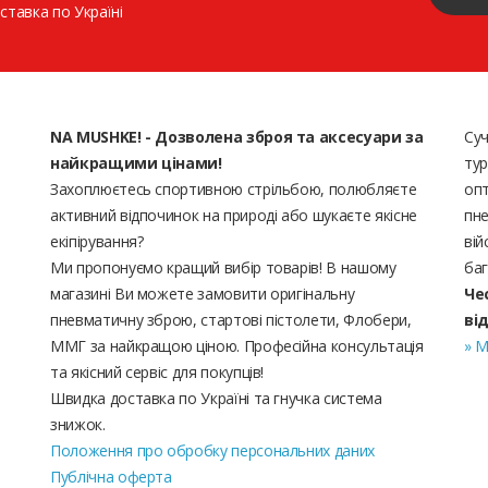
ставка по Україні
NA MUSHKE! - Дозволена зброя та аксесуари за
Суч
найкращими цінами!
тур
Захоплюєтесь спортивною стрільбою, полюбляєте
опт
активний відпочинок на природі або шукаєте якісне
пне
екіпірування?
вій
Ми пропонуємо кращий вибір товарів! В нашому
баг
магазині Ви можете замовити оригінальну
Че
пневматичну зброю, стартові пістолети, Флобери,
ві
ММГ за найкращою ціною. Професійна консультація
» М
та якісний сервіс для покупців!
Швидка доставка по Україні та гнучка система
знижок.
Положення про обробку персональних даних
Публічна оферта