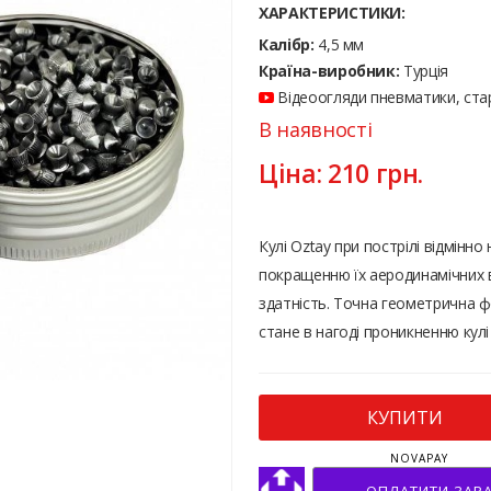
ХАРАКТЕРИСТИКИ:
Калібр:
4,5 мм
Країна-виробник:
Турція
Відеоогляди пневматики, стар
В наявності
Ціна:
210
грн.
Кулі Oztay при пострілі відмінно
покращенню їх аеродинамічних в
здатність. Точна геометрична ф
стане в нагоді проникненню кулі 
КУПИТИ
NOVAPAY