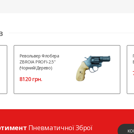
в
Револьвер Флобера
ZBROIA PROFI-2.5"
(чорний/дерево)
8120 грн.
ртимент
Пневматичної Зброї
КО