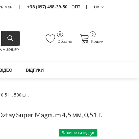
+38 (097) 498-39-50
ОПТ
ь мені
UA
0
0
Обране
Кошик
A MUSHKE!™
ВІДЕО
ВІДГУКИ
,51 г. 500 шт.
ztay Super Magnum 4,5 мм, 0,51 г.
Залишити відгук