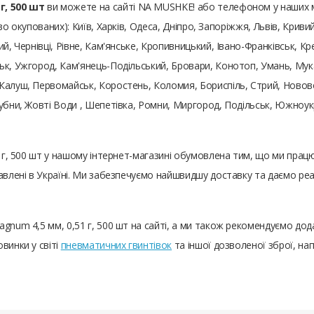
г, 500 шт
ви можете на сайті NA MUSHKE! або телефоном у наших м
во окупованих): Київ, Харків, Одеса, Дніпро, Запоріжжя, Львів, Криви
й, Чернівці, Рівне, Кам'янське, Кропивницький, Івано-Франківськ, Кр
к, Ужгород, Кам'янець-Подільський, Бровари, Конотоп, Умань, Мукач
Калуш, Первомайськ, Коростень, Коломия, Бориспіль, Стрий, Нововол
Лубни, Жовті Води , Шепетівка, Ромни, Миргород, Подільськ, Южноу
1 г, 500 шт у нашому інтернет-магазині обумовлена ​​тим, що ми пр
тавлені в Україні. Ми забезпечуємо найшвидшу доставку та даємо р
agnum 4,5 мм, 0,51 г, 500 шт на сайті, а ми також рекомендуємо до
винки у світі
пневматичних гвинтівок
та іншої дозволеної зброї, на