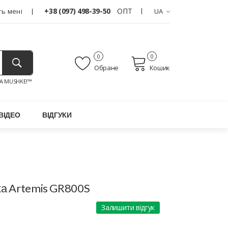
+38 (097) 498-39-50
ОПТ
ь мені
UA
0
0
Обране
Кошик
A MUSHKE!™
ВІДЕО
ВІДГУКИ
ка Artemis GR800S
Залишити відгук