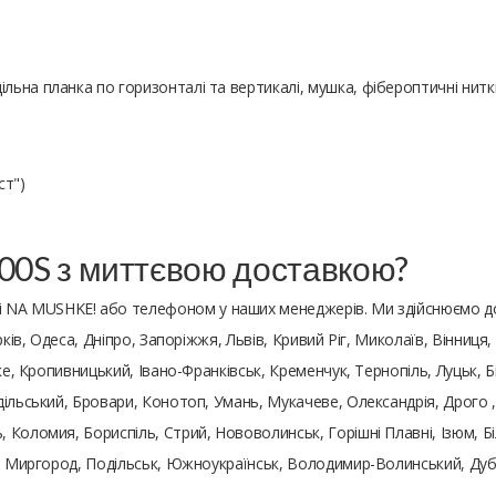
ільна планка по горизонталі та вертикалі, мушка, фібероптичні нитк
ст")
800S з миттєвою доставкою?
і NA MUSHKE! або телефоном у наших менеджерів. Ми здійснюємо д
ків, Одеса, Дніпро, Запоріжжя, Львів, Кривий Ріг, Миколаїв, Вінниця
ьке, Кропивницький, Івано-Франківськ, Кременчук, Тернопіль, Луцьк,
ільський, Бровари, Конотоп, Умань, Мукачеве, Олександрія, Дрого ,
 Коломия, Бориспіль, Стрий, Нововолинськ, Горішні Плавні, Ізюм, Б
и, Миргород, Подільськ, Южноукраїнськ, Володимир-Волинський, Ду