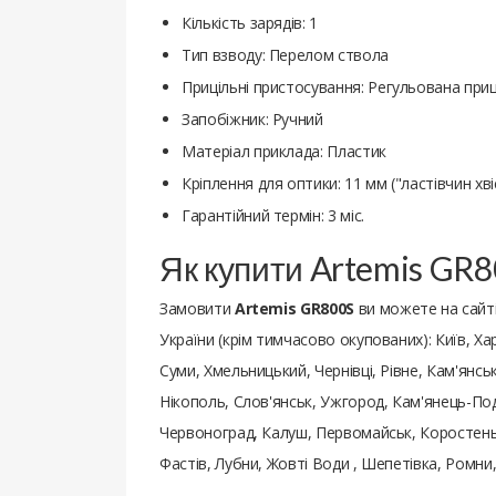
Кількість зарядів: 1
Тип взводу: Перелом ствола
Прицільні пристосування: Регульована приц
Запобіжник: Ручний
Матеріал приклада: Пластик
Кріплення для оптики: 11 мм ("ластівчин хві
Гарантійний термін: 3 міс.
Як купити Artemis GR
Замовити
Artemis GR800S
ви можете на сайт
України (крім тимчасово окупованих): Київ, Хар
Суми, Хмельницький, Чернівці, Рівне, Кам'янс
Нікополь, Слов'янськ, Ужгород, Кам'янець-Под
Червоноград, Калуш, Первомайськ, Коростень,
Фастів, Лубни, Жовті Води , Шепетівка, Ромн