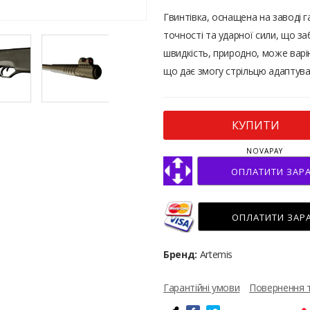
Гвинтівка, оснащена на заводі
точності та ударної сили, що за
швидкість, природно, може варі
що дає змогу стрільцю адаптува
КУПИТИ
NOVAPAY
ОПЛАТИТИ ЗАР
ОПЛАТИТИ ЗАР
Бренд:
Artemis
Гарантійні умови
Повернення 