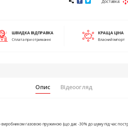
Доставка:
ШВИДКА ВІДПРАВКА
КРАЩА ЦІНА
Сплата при отриманні
Власний імпорт
Опис
Відеоогляд
 виробником газовою пружиною (що дає -30% до шуму під час постріл