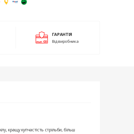
ГАРАНТІЯ
Від виробника
у, кращу купчастість стрільби, більш