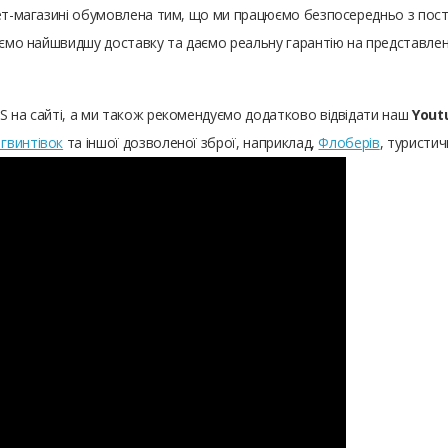
нет-магазині обумовлена ​​тим, що ми працюємо безпосередньо з пос
чуємо найшвидшу доставку та даємо реальну гарантію на представле
S на сайті, а ми також рекомендуємо додатково відвідати наш
Yout
гвинтівок
та іншої дозволеної зброї, наприклад,
Флоберів
, туристич