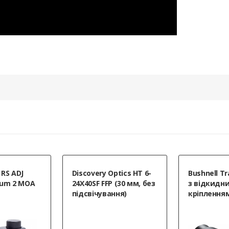
tics HT 6-
Bushnell Transition 3x24
Мастило д
(30 мм, без
з відкидним
Milfoam Fo
ня)
кріпленням
Synthetic 