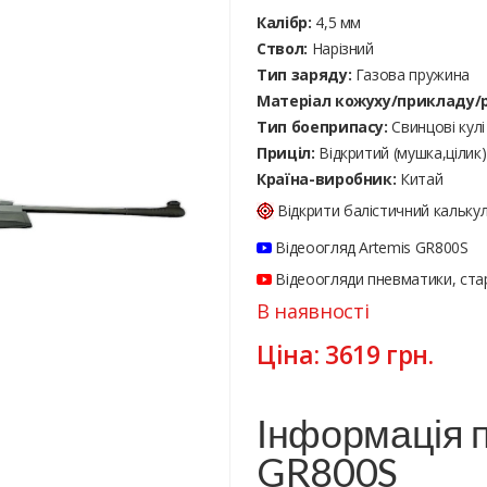
Калібр:
4,5 мм
Ствол:
Нарізний
Тип заряду:
Газова пружина
Матеріал кожуху/прикладу/р
Тип боеприпасу:
Cвинцові кулі
Приціл:
Відкритий (мушка,цілик)
Країна-виробник:
Китай
Відкрити балістичний кальку
Відеоогляд Artemis GR800S
Відеоогляди пневматики, стар
В наявності
Ціна:
3619
грн.
Інформація п
GR800S