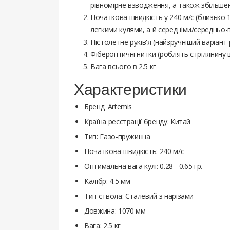
рівномірне взводження, а також збільшен
Початкова швидкість у 240 м/с (близько 
легкими кулями, а й середніми/середньо
Пістолетне руків'я (найзручніший варіант 
Фібероптичні нитки (роблять стрілянину щ
Вага всього в 2.5 кг
Характеристики
Бренд: Artemis
Країна реєстрації бренду: Китай
Тип: Газо-пружинна
Початкова швидкість: 240 м/с
Оптимальна вага кулі: 0.28 - 0.65 гр.
Калібр: 4.5 мм
Тип ствола: Сталевий з нарізами
Довжина: 1070 мм
Вага: 2.5 кг