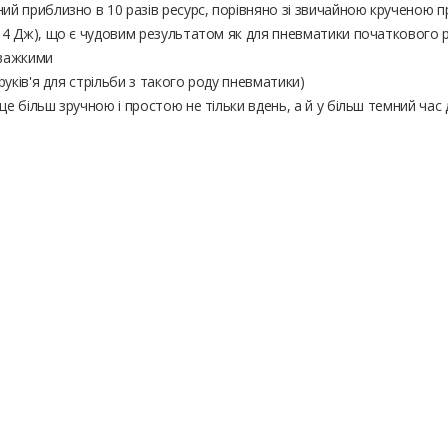
ий приблизно в 10 разів ресурс, порівняно зі звичайною крученою 
14 Дж), що є чудовим результатом як для пневматики початкового рів
-важкими
руків'я для стрільби з такого роду пневматики)
е більш зручною і простою не тільки вдень, а й у більш темний час