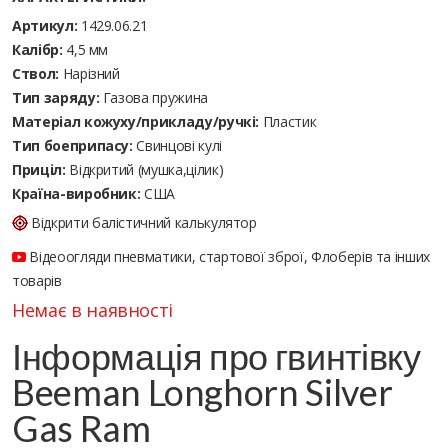
Артикул:
1429.06.21
Калібр:
4,5 мм
Ствол:
Нарізний
Тип заряду:
Газова пружина
Матеріал кожуху/прикладу/ручкі:
Пластик
Тип боеприпасу:
Cвинцові кулі
Приціл:
Відкритий (мушка,цілик)
Країна-виробник:
США
Відкрити балістичний калькулятор
Відеоогляди пневматики, стартової зброї, Флоберів та інших
товарів
Немає в наявності
Інформація про гвинтівку
Beeman Longhorn Silver
Gas Ram