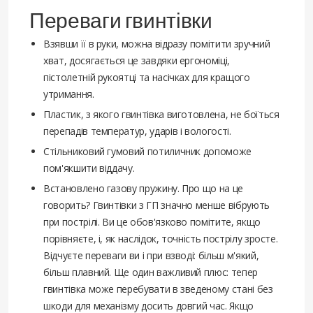
Переваги гвинтівки
Взявши її в руки, можна відразу помітити зручний
хват, досягається це завдяки ергономіці,
пістолетній рукоятці та насічках для кращого
утримання.
Пластик, з якого гвинтівка виготовлена, не боїться
перепадів температур, ударів і вологості.
Стільниковий гумовий потиличник допоможе
пом'якшити віддачу.
Встановлено газову пружину. Про що на це
говорить? Гвинтівки з ГП значно менше вібрують
при пострілі. Ви це обов'язково помітите, якщо
порівняєте, і, як наслідок, точність пострілу зросте.
Відчуєте переваги ви і при взводі: більш м'який,
більш плавний. Ще один важливий плюс: тепер
гвинтівка може перебувати в зведеному стані без
шкоди для механізму досить довгий час. Якщо