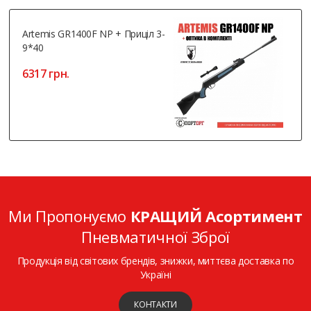
Artemis GR1400F NP + Приціл 3-
9*40
6317 грн.
Ми Пропонуємо
КРАЩИЙ Асортимент
Пневматичної Зброї
Продукція від світових брендів, знижки, миттєва доставка по
Україні
КОНТАКТИ