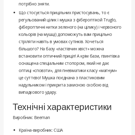
потрібно зняти.
Що стосується прицільних пристосувань, то є
регульований цілик і мушка з фібероптікой Truglo,
фібероптичні нитки зеленого (на цілику) і червоного
кольорів (на мушці) допоможуть вам прицільно
стріляти навіть в умовах сутінків. Хочеться
більшого? На базу «ластівчин хвіст» можна
встановити оптичний приціл! А крім бази, гвинтівка
оснащена спеціальним стопором, який не дає
оптиці «сповзти», для пневматики класу «магнум»
це суттєво! Мушка поєднана з пластиковим
надульником і прикрита захисною скобою від
випадкового удару.
Технічні характеристики
Виробник: Beeman
Країна-виробник: США