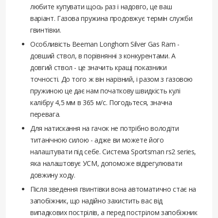
любите купувати щось раз і надовго, це ваш
варіант. Газова пружина продовжує термін служби
гвинтівки.
Особливість Beeman Longhorn Silver Gas Ram -
довший ствол, в порівнянні з конкурентами. А
довгий ствол - це значить кращі показники
точності. До того ж він нарізний, і разом з газовою
пружиною це дає нам початкову швидкість кулі
калібру 4,5 мм в 365 м/с. Погодьтеся, значна
перевага.
Для натискання на гачок не потрібно володіти
титанічною силою - адже ви можете його
налаштувати під себе. Система Sportsman rs2 series,
яка налаштовує УСМ, допоможе відрегулювати
довжину ходу.
Після зведення гвинтівки вона автоматично стає на
запобіжник, що надійно захистить вас від
випадкових пострілів, а перед пострілом запобіжник