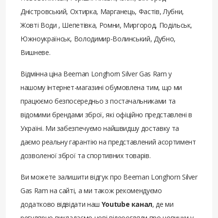
Дністровський, Охтирка, Марганець, Фастів, Лубни,
Жовті Води , Шепетівка, Ромни, Миргород, Подільськ,
Южноукраїнськ, Володимир-Волинський, Дубно,
Вишневе.
Відмінна ціна Beeman Longhorn Silver Gas Ram у
нашому інтернет-магазині обумовлена ​​тим, що ми
працюємо безпосередньо з постачальниками та
відомими брендами зброї, які офіційно представлені в
Україні. Ми забезпечуємо найшвидшу доставку та
даємо реальну гарантію на представлений асортимент
дозволеної зброї та спортивних товарів.
Ви можете залишити відгук про Beeman Longhorn Silver
Gas Ram на сайті, а ми також рекомендуємо
додатково відвідати наш
Youtube канал
, де ми
регулярно викладаємо нові відеоогляди про новинки у