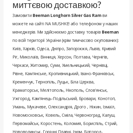
миттєвою доставкою?
Замовити
Beeman Longhorn Silver Gas Ram
ви
можете на сайті NA MUSHKE! або телефоном у наших
менеджерів. Ми здійснюємо доставку товарів
Beeman
по всій території України (крім тимчасово окупованих):
Київ, Харків, Одеса, Дніпро, Запоріжжя, Львів, Кривий
Ріг, Миколаїв, Вінниця, Херсон, Полтава, Чернігів,
Черкаси, Житомир, Суми, Хмельницький, Чернівці,
Рівне, Кам'янське, Кропивницький, Івано-Франківськ,
Кременчук, Тернопіль, Луцьк, Біла Церква,
Краматорськ, Мелітополь, Нікополь, Слов'янськ,
Ужгород, Кам'янець-Подільський, Бровари, Конотоп,
Умань, Мукачеве, Олександрія, Дрого , Ніжин, Ізмаїл,
Новомосковськ, Ковель, Сміла, Червоноград, Калуш,
Первомайськ, Коростень, Коломия, Бориспіль, Стрий,
Нововолинськ, Горішні Плавні, Ізюм, Білгород-