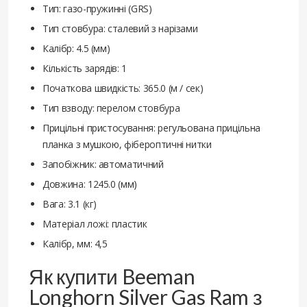
Тип: газо-пружинні (GRS)
Тип стовбура: сталевий з нарізами
Калібр: 4.5 (мм)
Кількість зарядів: 1
Початкова швидкість: 365.0 (м / сек)
Тип взводу: перелом стовбура
Прицільні пристосування: регульована прицільна
планка з мушкою, фібероптичні нитки
Запобіжник: автоматичний
Довжина: 1245.0 (мм)
Вага: 3.1 (кг)
Матеріал ложі: пластик
Калібр, мм: 4,5
Як купити Beeman
Longhorn Silver Gas Ram з