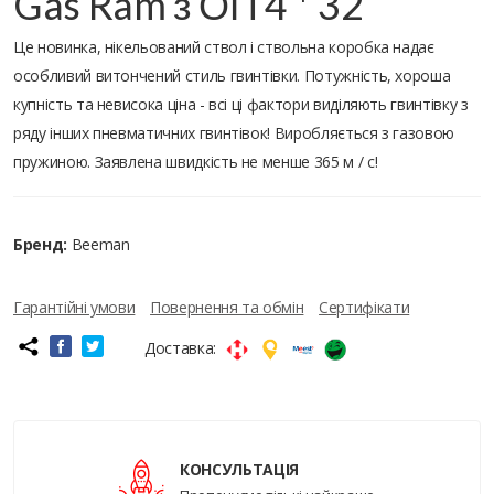
Gas Ram з ОП 4 * 32
Це новинка, нікельований ствол і ствольна коробка надає
особливий витончений стиль гвинтівки. Потужність, хороша
купність та невисока ціна - всі ці фактори виділяють гвинтівку з
ряду інших пневматичних гвинтівок! Виробляється з газовою
пружиною. Заявлена швидкість не менше 365 м / с!
Бренд:
Beeman
Гарантійні умови
Повернення та обмін
Сертифікати
Доставка:
КОНСУЛЬТАЦІЯ