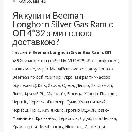
Калібр, мм: 4,5
Як купити Beeman
Longhorn Silver Gas Ram с
ОП 4*32 з миттєвою
доставкою?
Замовити
Beeman Longhorn Silver Gas Ram с ОП
4*32
ви можете на сайті NA MUSHKE! або телефоном у
наших менеджерів. Ми здійснюємо доставку товарів
Beeman
по всій території України (крім тимчасово
окупованих): Київ, Харків, Одеса, Дніпро, Запоріжжя,
Львів, Кривий Ріг, Миколаїв, Вінниця, Херсон, Полтава,
Чернігів, Черкаси, Житомир, Суми, Хмельницький,
Чернівці, Рівне, Кам'янське, Кропивницький, Івано-
Франківськ, Кременчук, Тернопіль, Луцьк, Біла Церква,
Краматорськ, Мелітополь, Нікополь, Слов'янськ,