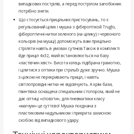
випадкових пострілів, а перед пострілом запобіжник
потрібно зняти.
Що стосується прицільних пристосувань, то є
регульований цілик і мушка з фібероптікой Truglo,
фібероптичні нитки зеленого (на цілику) і червоного
кольорів (на мушці) допоможуть вам прицільно
стріляти навіть в умовах сутінків.Також в комплекті
йде приціл 4x32, який встановлюється на базу
«ластівчин хвіст». Висота кілець підібрана грамотно,
і цілитися з оптики при стрільбі дуже зручно. Мушка
з цілком не перекривають приціл, і навіть
світлопровідні нитки не відсвічують. А крім бази,
гвинтівка оснащена спеціальним стопором, який не
дає оптиці «сповзти», для пневматики класу
«магнум» це суттєво! Мушка поєднана з
пластиковим надульником і прикрита захисною
скобою від випадкового удару.