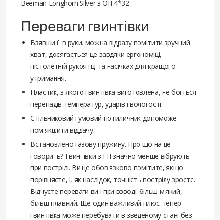
Beeman Longhorn Silver з ОП 4*32
Переваги гвинтівки
Взявши її в руки, можна відразу помітити зручний
хват, досягається це завдяки ергономіці,
пістолетній рукоятці та насічках для кращого
утримання.
Пластик, з якого гвинтівка виготовлена, не боїться
перепадів температур, ударів і вологості.
Стільниковий гумовий потиличник допоможе
пом'якшити віддачу.
Встановлено газову пружину. Про що на це
говорить? Гвинтівки з ГП значно менше вібрують
при пострілі. Ви це обов'язково помітите, якщо
порівняєте, і, як наслідок, точність пострілу зросте.
Відчуєте переваги ви і при взводі: більш м'який,
більш плавний. Ще один важливий плюс: тепер
гвинтівка може перебувати в зведеному стані без