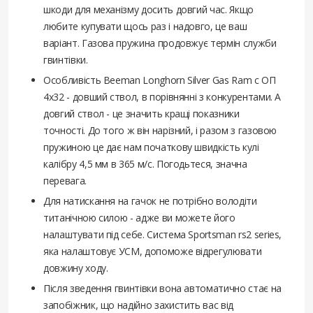
шкоди для механізму досить довгий час. Якщо
любите купувати щось раз і надовго, це ваш
варіант. Газова пружина продовжує термін служби
гвинтівки.
Особливість Beeman Longhorn Silver Gas Ram с ОП
4x32 - довший ствол, в порівнянні з конкурентами. А
довгий ствол - це значить кращі показники
точності. До того ж він нарізний, і разом з газовою
пружиною це дає нам початкову швидкість кулі
калібру 4,5 мм в 365 м/с. Погодьтеся, значна
перевага.
Для натискання на гачок не потрібно володіти
титанічною силою - адже ви можете його
налаштувати під себе. Система Sportsman rs2 series,
яка налаштовує УСМ, допоможе відрегулювати
довжину ходу.
Після зведення гвинтівки вона автоматично стає на
запобіжник, що надійно захистить вас від