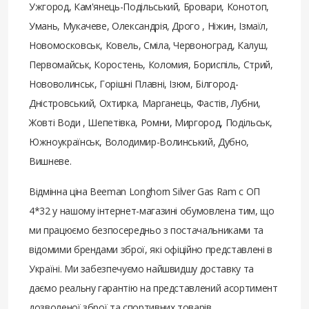
Ужгород, Кам'янець-Подільський, Бровари, Конотоп,
Умань, Мукачеве, Олександрія, Дрого , Ніжин, Ізмаїл,
Новомосковськ, Ковель, Сміла, Червоноград, Калуш,
Первомайськ, Коростень, Коломия, Бориспіль, Стрий,
Нововолинськ, Горішні Плавні, Ізюм, Білгород-
Дністровський, Охтирка, Марганець, Фастів, Лубни,
Жовті Води , Шепетівка, Ромни, Миргород, Подільськ,
Южноукраїнськ, Володимир-Волинський, Дубно,
Вишневе.
Відмінна ціна Beeman Longhorn Silver Gas Ram с ОП
4*32 у нашому інтернет-магазині обумовлена ​​тим, що
ми працюємо безпосередньо з постачальниками та
відомими брендами зброї, які офіційно представлені в
Україні. Ми забезпечуємо найшвидшу доставку та
даємо реальну гарантію на представлений асортимент
дозволеної зброї та спортивних товарів.